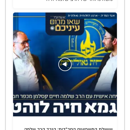
אגף המדיה - ארגון לחלוחית גאולתית
שושלת המשפיעים החב"דית: הנכד הרב שלמה