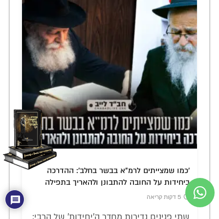
'כמו שמצייתים לרמ"א בבשר בחלב': ההדרכה
ביחידות על החובה להתבונן ולהאריך בתפילה
5 דקות קריאה
שתי פנינים נדירות מחדר ה'יחידות' של הרבי: