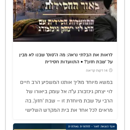
לראות את הבלתי נראה: מה ה'סוס' שבנו לא מבין
על 'שבת חזון'? • התוועדות חסידית
14 דקות קריאה
במשא מיוחד מוליך אותנו המשפיע הרב חיים
לוי יצחק גינזבורג ע"ה אל עומק ביאורו של
הרבי על שבת מיוחדת זו – שבת 'חזון', בה
מראים לכל אחד את בית המקדש השלישי
אגף הוצאה לאור - לחלוחית גאולתית