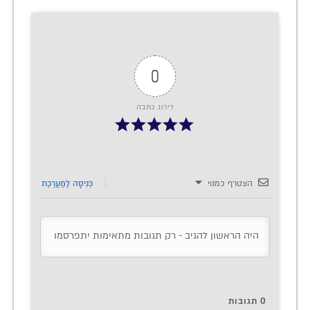
0
דירוג כתבה
הצטרף כמנוי
כְּנִיסָה לַמַעֲרֶכֶת
0
תגובות