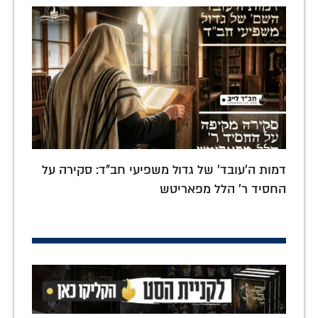
דמות ה'עובד' של גדול משפיעי חב"ד: סקירה על
החסיד ר' הלל מפאריטש