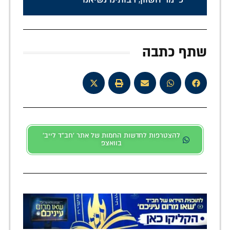
שתף כתבה
להצטרפות לחדשות החמות של אתר 'חב"ד לייב'
בוואצפ