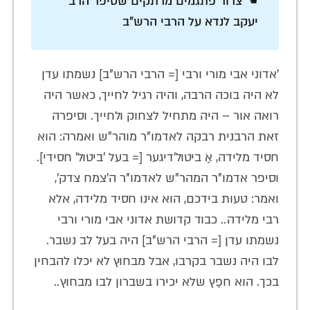
☚ צרור פתגמים מרתקים שסיפר הרב
יעקב לנדא על הרבי הרש"ב
'אדוני אבי מורי ורבי [= הרבי הרש"ב] נשמתו עדן
לא היה בוכה הרבה, והיה רגיל לחייך, כאשר היה
רואה אור – היה מתחיל לצחוק ולחייך. וסיפרה
זאת הרבנית רבקה לאדמו"ר מוהר"ש ואמרה: הוא
חסיד מלידה, אַ ביטול'דיגער [= בעל 'ביטול' חסידי].
וסיפר אדמו"ר המהר"ש לאדמו"ר ה'צמח צדק',
ואמר: טעות בידכם, הוא אינו חסיד מלידה, אלא
רבי מלידה.. כבוד קדושת אדוני אבי מורי ורבי
נשמתו עדן [= הרבי הרש"ב] היה בעל לב נשבר.
לבו היה נשבר בקרבו, אבל מבחוץ לא יכלו להבחין
בכך. הוא חפַץ שלא יכירו בשברון לבו מבחוץ..