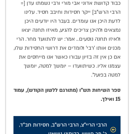
כבוד קדושת אדוני אבי מורי ורבי נשמתו עדן [=
הרבי הרש"ב] ייקר חסידות וחיבב חסיד. עלינו
לדעת היכן אנו עומדים. בעבר היו יודעים היכן
נמצאים ולהיכן צריכים להגיע, מאיזו תחנה יצאו
ולאיזו תחנה נוסעים.. אמר: יש להתוועד מחר. הרי
מכנים אותו 'רבי' ולומדים את דרושי החסידות שלו,
אם כן אין זה בזיון עבורו כאשר אנו מייחסים את
עצמנו אליו. כשיתוועדו – יומשך למטה, יומשך
למטה בפועל'.
ספר השיחות תש"ו (מתורגם ללשון הקודש), עמוד
15 ואילך.
הרבי הריי"צ
,
הרבי הרש"ב
,
חסידות חב"ד
,
כ' מר חשוון
,
רבותינו נשיאנו