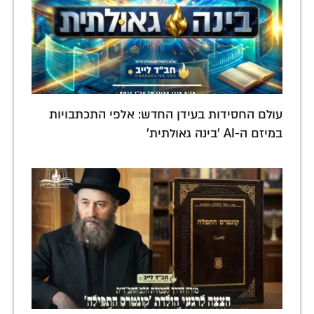
עולם החסידות בעידן החדש: אלפי התכתבויות
במיזם ה-AI 'בינה גאולתית'