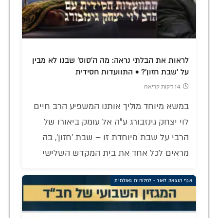
לראות את הבלתי נראה: מה ה'סוס' שבנו לא מבין
על 'שבת חזון'? • התוועדות חסידית
14 דקות קריאה
במשא מיוחד מוליך אותנו המשפיע הרב חיים
לוי יצחק גינזבורג ע"ה אל עומק ביאורו של
הרבי על שבת מיוחדת זו – שבת 'חזון', בה
מראים לכל אחד את בית המקדש השלישי
אגף הוצאה לאור - לחלוחית גאולתית