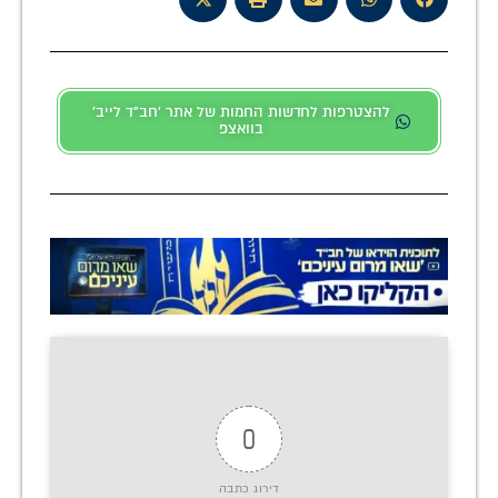
להצטרפות לחדשות החמות של אתר 'חב"ד לייב'
בוואצפ
0
דירוג כתבה