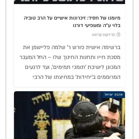
מיומנו של חסיד: זיכרונות אישיים על הרב טוביה
בלוי ע"ה ומשפיעי דורנו
10 דקות קריאה
ברשימה אישית פורש ר' שלמה פליישמן את
מסכת חייו ותחנות החינוך שלו – החל המעבר
המכונן לישיבת 'תומכי תמימים', ועד לרגעים
המרוממים ב'יחידות' במחיצתו של הרבי
אהבת ישראל