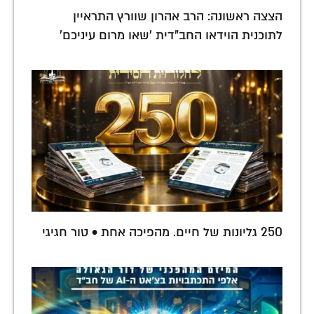
הצצה ראשונה: הרב אהרון שוורץ התראיין
לתוכנית הוידאו החב"דית 'שאו מרום עיניכם'
250 גליונות של חיים. מהפיכה אחת • טור חגיגי