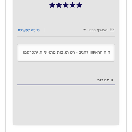
הצטרף כמנוי
כְּנִיסָה לַמַעֲרֶכֶת
0
תגובות