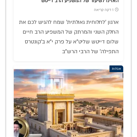
האזינו לשיעור של המשפיע הרב דייטש
1 דקה קריאה
ארגון 'לחלוחית גאולתית' שמח להגיש לכם את
החלק השני והמרתק של המשפיע הרב חיים
שלום דייטש שליט"א על פרק י"א ב'קונטרס
התפילה' של הרבי הרש"ב
אבלות