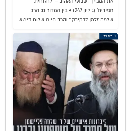
את המגזין השבועי האהוב – 'לחלוחית
חסידית' (גיליון 247) • בין המדורים: הרב
שלמה זלמן לבקיבקר והרב חיים שלום דייטש
טוביה בלוי