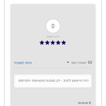
0
דירוג כתבה
הצטרף כמנוי
כְּנִיסָה לַמַעֲרֶכֶת
0
תגובות