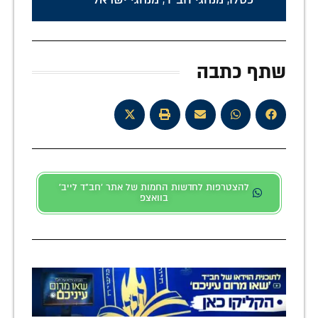
שתף כתבה
להצטרפות לחדשות החמות של אתר 'חב"ד לייב'
בוואצפ