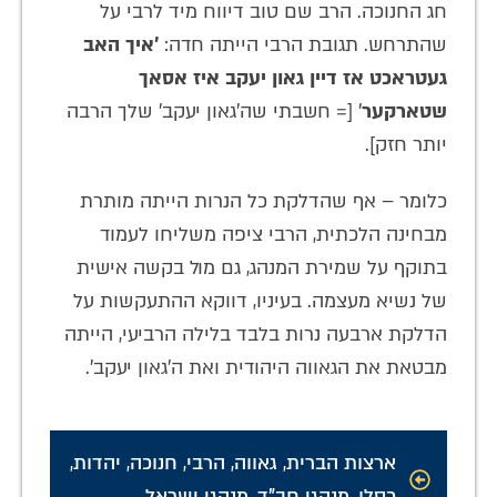
חג החנוכה. הרב שם טוב דיווח מיד לרבי על
שהתרחש. תגובת הרבי הייתה חדה:
'איך האב
געטראכט אז דיין גאון יעקב איז אסאך
שטארקער
' [= חשבתי שה'גאון יעקב' שלך הרבה
יותר חזק].
כלומר – אף שהדלקת כל הנרות הייתה מותרת
מבחינה הלכתית, הרבי ציפה משליחו לעמוד
בתוקף על שמירת המנהג, גם מול בקשה אישית
של נשיא מעצמה. בעיניו, דווקא ההתעקשות על
הדלקת ארבעה נרות בלבד בלילה הרביעי, הייתה
מבטאת את הגאווה היהודית ואת ה'גאון יעקב'.
ארצות הברית
,
גאווה
,
הרבי
,
חנוכה
,
יהדות
,
כסלו
,
מנהגי חב"ד
,
מנהגי ישראל