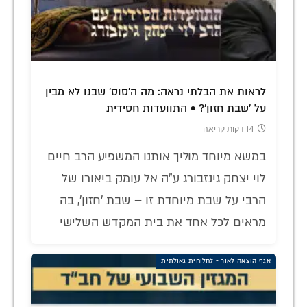
לראות את הבלתי נראה: מה ה'סוס' שבנו לא מבין
על 'שבת חזון'? • התוועדות חסידית
14 דקות קריאה
במשא מיוחד מוליך אותנו המשפיע הרב חיים
לוי יצחק גינזבורג ע"ה אל עומק ביאורו של
הרבי על שבת מיוחדת זו – שבת 'חזון', בה
מראים לכל אחד את בית המקדש השלישי
אגף הוצאה לאור - לחלוחית גאולתית