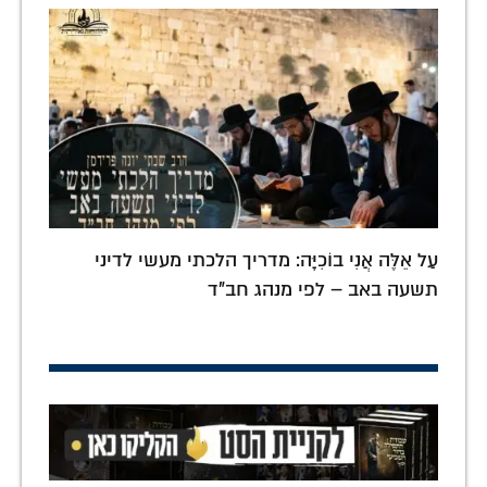
עַל אֵלֶּה אֲנִי בוֹכִיָּה: מדריך הלכתי מעשי לדיני
תשעה באב – לפי מנהג חב"ד