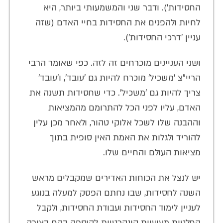
החסידות'). ודבר שני והמשמעותי ביותר, היא
לחיות ולהפנים את החסידות בחיי האדם (שזה
עניין 'דרכי החסידות').
ושני העניינים מוכרחים זה לזה. כפי שאומר הרבי
הריי"צ 'משכיל' מוכרח להיות גם 'עובד', ו'עובד'
צריך להיות גם 'משכיל'. כדי שחסידות תשנה את
האדם, עליו לפני הכל להתרומם מהמציאות
וההבנה שלו לשכל אלוקי טהור, ולאחר מכן עלין
להוריד ולגלות את האמת האין סופית בתוך
מציאות העולם והחיים שלו.
יש לנצל את הכוחות האדירים שמקבלים מראש
השנה לחסידות, שבו נחתם הפסק למעלה בנוגע
לעניין לימוד החסידות ועבודת החסידות, ולקבל
החלטות מעשיות קונקרטיות להוספה בהם בצורה