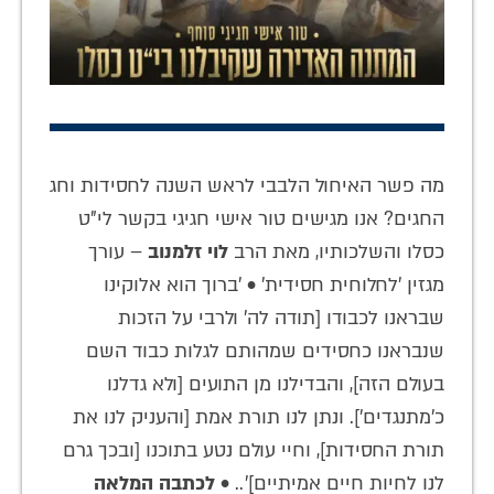
מה פשר האיחול הלבבי לראש השנה לחסידות וחג
החגים? אנו מגישים טור אישי חגיגי בקשר לי"ט
כסלו והשלכותיו, מאת הרב
לוי זלמנוב
– עורך
מגזין 'לחלוחית חסידית' • 'ברוך הוא אלוקינו
שבראנו לכבודו [תודה לה' ולרבי על הזכות
שנבראנו כחסידים שמהותם לגלות כבוד השם
בעולם הזה], והבדילנו מן התועים [ולא גדלנו
כ'מתנגדים']. ונתן לנו תורת אמת [והעניק לנו את
תורת החסידות], וחיי עולם נטע בתוכנו [ובכך גרם
לנו לחיות חיים אמיתיים]'.. •
לכתבה המלאה