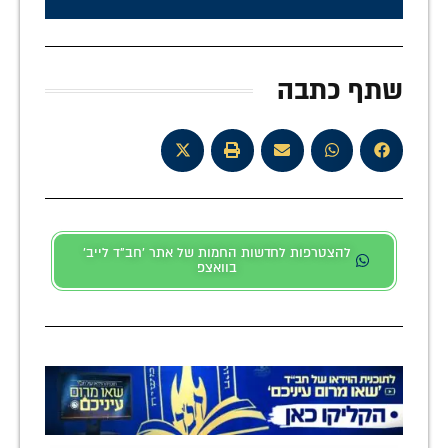
שתף כתבה
להצטרפות לחדשות החמות של אתר 'חב"ד לייב'
בוואצפ