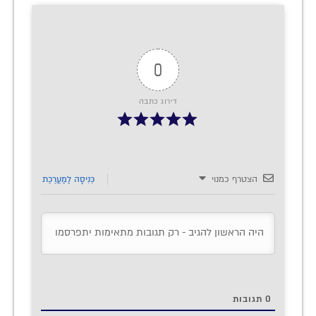
0
דירוג כתבה
הצטרף כמנוי
כְּנִיסָה לַמַעֲרֶכֶת
0
תגובות