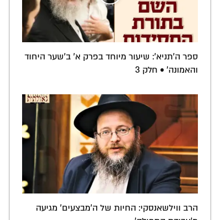
ספר ה'תניא': שיעור מיוחד בפרק א' ב'שער היחוד
והאמונה' • חלק 3
הרב ווילשאנסקי: החיות של ה'מבצעים' מגיעה