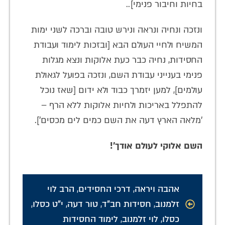
בחיות וחיבור פנימי]..
ונזכה ונחיה ונראה ונירש טובה וברכה לשני ימות
המשיח ולחיי העולם הבא [ובזכות לימוד ועבודת
החסידות, נחיה כבר כעת אלוקות ונצא מגלות
פנימי בענייני עבודת השם, ונזכה בפועל לגאולת
עולמים], למען יזמרך כבוד ולא ידום [שאז נוכל
להתפלל באריכות ולחיות אלוקות ללא הרף –
'מלאה הארץ דעה את השם כמים לים מכסים'].
השם אלוקי לעולם אודך'!
אהבה ויראה
,
דרכי החסידים
,
הרב לוי
זלמנוב
,
חסידות חב"ד
,
טור דעה
,
י"ט כסלו
,
כסלו
,
לוי זלמנוב
,
לימוד החסידות