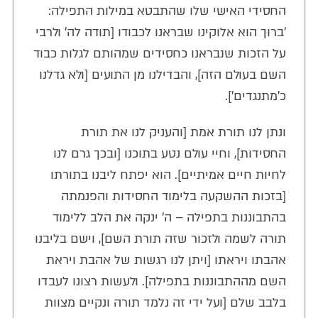
החסידי האישי שלו שהתבטא במילות התפילה:
'ברוך הוא אלוקינו שבראנו לכבודו [תודה לה' ולרבי
על הזכות שנבראנו כחסידים שמהותם לגלות כבוד
השם בעולם הזה], והבדילנו מן התועים [ולא גדלנו
כ'מתנגדים'].
ונתן לנו תורת אמת [והעניק לנו את תורת
החסידות], וחיי עולם נטע בתוכנו [ובכך גרם לנו
לחיות חיים אמיתיים]. הוא יפתח ליבנו בתורתו
[בזכות ההשקעה בלימוד החסידות והפנמתה
בהתבוננות בתפילה – ה' ינקה את הלב ללימוד
תורה לשמה ולזכור שזה תורת השם], וישם בליבנו
אהבתו ויראתו [ויתן לנו רגשות של אהבת ויראת
השם מההתבוננות בתפילה]. ולעשות רצונו לעבדו
בלבב שלם [ועל ידי זה נלמד תורה ונקיים מצוות