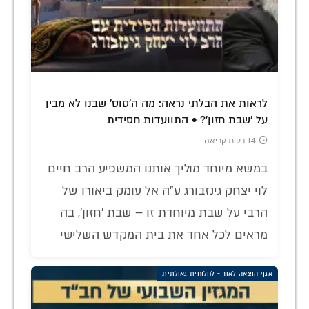
לראות את הבלתי נראה: מה ה'סוס' שבנו לא מבין
על 'שבת חזון'? • התוועדות חסידית
14 דקות קריאה
במשא מיוחד מוליך אותנו המשפיע הרב חיים
לוי יצחק גינזבורג ע"ה אל עומק ביאורו של
הרבי על שבת מיוחדת זו – שבת 'חזון', בה
מראים לכל אחד את בית המקדש השלישי
אגף הוצאה לאור - לחלוחית גאולתית