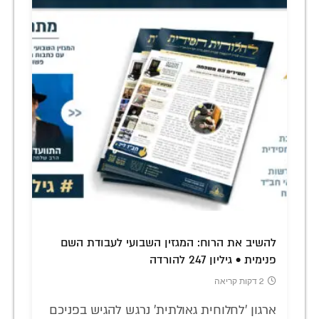
להשיב את הרוח: המגזין השבועי לעבודת השם
פנימית • גיליון 247 להורדה
2 דקות קריאה
ארגון 'לחלוחית גאולתית' נרגש להגיש בפניכם