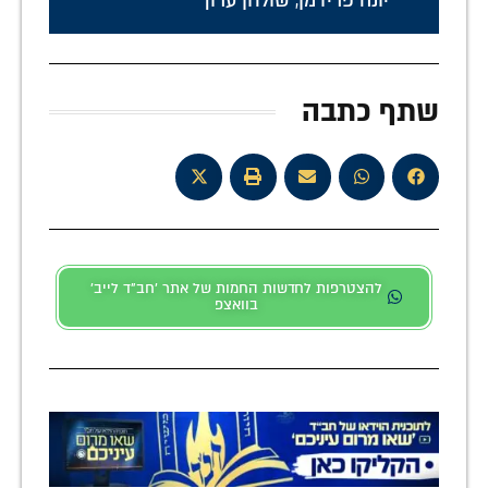
יונה פרידמן
,
שולחן ערוך
שתף כתבה
להצטרפות לחדשות החמות של אתר 'חב"ד לייב'
בוואצפ