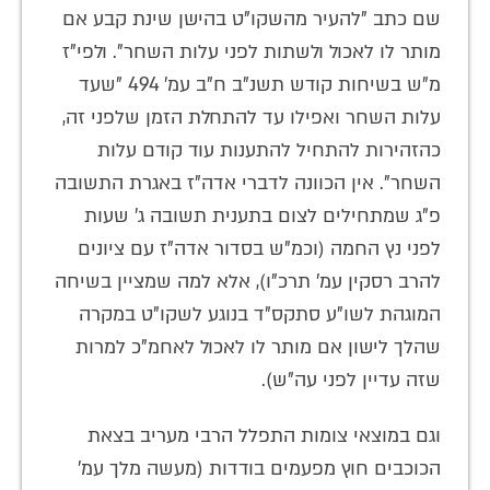
שם כתב "להעיר מהשקו"ט בהישן שינת קבע אם
מותר לו לאכול ולשתות לפני עלות השחר". ולפי"ז
מ"ש בשיחות קודש תשנ"ב ח"ב עמ' 494 "שעד
עלות השחר ואפילו עד להתחלת הזמן שלפני זה,
כהזהירות להתחיל להתענות עוד קודם עלות
השחר". אין הכוונה לדברי אדה"ז באגרת התשובה
פ"ג שמתחילים לצום בתענית תשובה ג' שעות
לפני נץ החמה (וכמ"ש בסדור אדה"ז עם ציונים
להרב רסקין עמ' תרכ"ו), אלא למה שמציין בשיחה
המוגהת לשו"ע סתקס"ד בנוגע לשקו"ט במקרה
שהלך לישון אם מותר לו לאכול לאחמ"כ למרות
שזה עדיין לפני עה"ש).
וגם במוצאי צומות התפלל הרבי מעריב בצאת
הכוכבים חוץ מפעמים בודדות (מעשה מלך עמ'