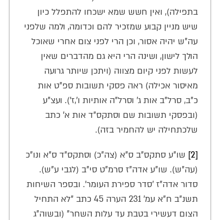
בתפילה), ואין חשש שמא ישכחו להתפלל כיון
שיש מניין קבוע שמזכיר להם וכדומה, ולמה שלפני
עה"ש יהיה אסור, וכן הרי לפני צום אחרי שאוכל
הולך לישון, ושינה הרי היא גם מהדברים שאין
לעשות לפני קיום מצווה (ויתכן שיותר גרועה
מאיסור אכילה) ראה פסקי תשובות ספ"ט אות
כ"ב, סרל"ב אות ג' וסרל"ה אותיות ו',ז'). ועצ"ע
(ובפסקי תשובות שם וסתקס"ד אות א' כתב
שלכתחילה יש להחמיר בזה).
[2]
שו"ע סתקס"ב ס"א (צה"כ) וסתקס"ד ס"א ונו"כ
(עה"ש). שו"ע אדה"ז סרמ"ט סי"ב (לגבי ע"ש).
סדור אדה"ז 'סדר ספירת העומר'. ובספר השיחות
תשנ"ב ח"א עמ' 231 הערה 45 כתב "לא התחיל
הצום דעשירי בטבת עד עלות השחר" (ובשוה"ג