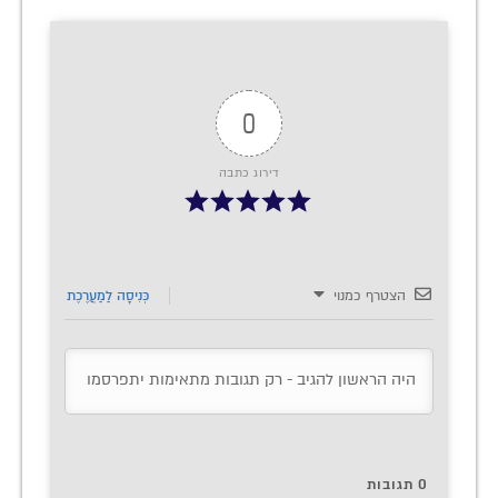
0
דירוג כתבה
הצטרף כמנוי
כְּנִיסָה לַמַעֲרֶכֶת
0
תגובות