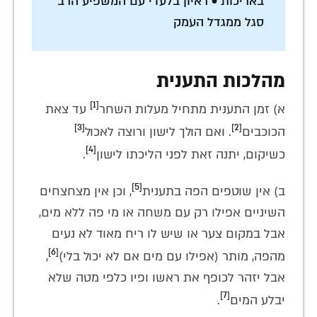
באריכות • ראיון בלעדי עם המשפיע הרב
סגל ממגדל העמק
מהלכות התענית
[1]
א) זמן התענית מתחיל מעלות השחר
עד צאת
[3]
[2]
הכוכבים
. ואם הולך לישון ורוצה לאכול
[4]
כשיקום, יתנה זאת לפני הליכתו לישון
.
[5]
ב) אין שוטפים הפה בתענית
, וכן אין מצחצחים
השיניים אפילו רק עם משחה או מי פה ללא מים,
אבל במקום צער או שיש לו ריח מאוד לא נעים
[6]
מהפה, מותר (אפילו עם מים אם לא יכול בלי)
,
אבל יזהר לכופף את ראשו ופיו כלפי מטה שלא
[7]
יבלע המים
.