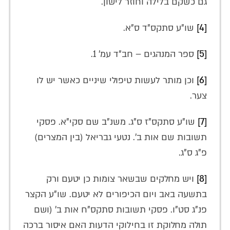
גם כשקם בלילה וחוזר לישון.
[4]
שו"ע סתקס"ד ס"א.
[5]
ספר המנהגים – חב"ד עמ' 1.
[6]
וכן מותר לעשות טיפולי שיניים כאשר יש לו
צער.
[7]
שו"ע סתקס"ז ס"ג. משנ"ב שם סקי"א. פסקי
תשובות שם אות ב'. נטעי גבריאל (בין המצרים)
פ"ג ס"ג.
[8]
ויש מחלקים שבשאר צומות כן יטעם ורק
בתשעה באב ויום הכיפורים לא יטעם. שו"ע הקצר
פנ"ג סט"ו. פסקי תשובות סתקס"ח אות ב' (ושם
תולה מחלוקת זו בחילוקי הדעות האם איסור ברכה