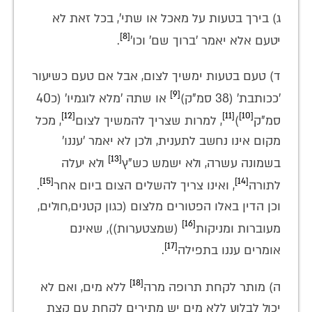
ג) בירך בטעות על מאכל או שתי', בכל זאת לא
[8]
יטעם אלא יאמר 'ברוך שם' וכו'
.
ד) טעם בטעות ימשיך לצום, אבל אם טעם כשיעור
[9]
'ככותבת' (38 סמ"ק)
או שתה 'מלא לוגמיו' (כ40
[12]
[11]
[10]
סמ"ק
)
, למרות שצריך להמשיך לצום
, מכל
מקום אינו נחשב לתענית, ולכן לא יאמר 'עננו'
[13]
בשמונה עשרה, ולא ישמש כש"ץ
ולא יעלה
[15]
[14]
לתורה
, ואינו צריך להשלים הצום ביום אחר
.
וכן הדין באלו הפטורים מלצום (כגון קטנים,חולים,
[16]
מעוברות ומניקות
(שמצטערות)), שאינם
[17]
אומרים עננו בתפילה
.
[18]
ה) מותר לקחת תרופה מרה
ללא מים, ואם לא
יכול לבלוע ללא מים יש מתירים לקחת עם קצת