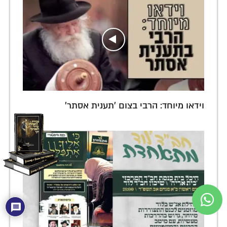
וידאו מיוחד: הרבי בצום 'תענית אסתר'