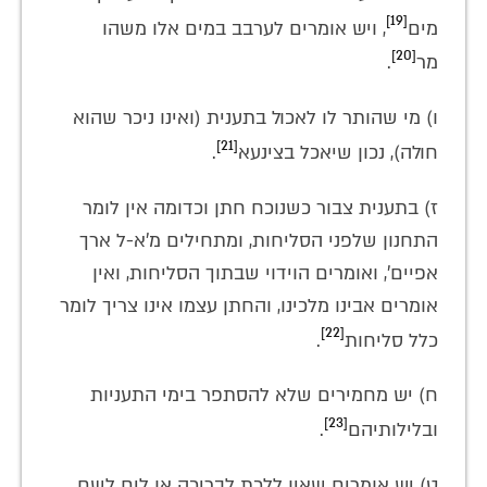
[19]
מים
, ויש אומרים לערבב במים אלו משהו
[20]
מר
.
ו) מי שהותר לו לאכול בתענית (ואינו ניכר שהוא
[21]
חולה), נכון שיאכל בצינעא
.
ז) בתענית צבור כשנוכח חתן וכדומה אין לומר
התחנון שלפני הסליחות, ומתחילים מ'א-ל ארך
אפיים', ואומרים הוידוי שבתוך הסליחות, ואין
אומרים אבינו מלכינו, והחתן עצמו אינו צריך לומר
[22]
כלל סליחות
.
ח) יש מחמירים שלא להסתפר בימי התעניות
[23]
ובלילותיהם
.
ט) יש אומרים שאין ללכת לבריכה או לים לשם