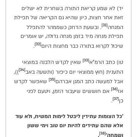
יד) לא שמע קריאת התורה בשחרית לא ישלים
זאת אחר חצות, כיון שהיא גם הקריאה של תפילת
[31]
המנחה
. ובשעת הדחק כשממהר להתפלל
תפילת מנחה מיד בזמן מנחה גדולה, יש אומרים
[32]
שיכול לקרוא בתורה כבר מחצות היום
.
[33]
טו) כתב הרמ"א
שאין לקדש הלבנה במוצאי
[34]
התענית (חוץ ממוצאי יום כיפור (ותשעה באב
)),
[35]
אבל למעשה כתב המגן אברהם
שאפשר לקדש
[36]
אז
אם חוששים שיעבור הזמן, ויטעם לפני
[37]
כן
.
'כל הצומות עתידין ליבטל לימות המשיח, ולא עוד
אלא שהם עתידים להיות יום טוב וימי ששון
[38]
ושמחה'
.