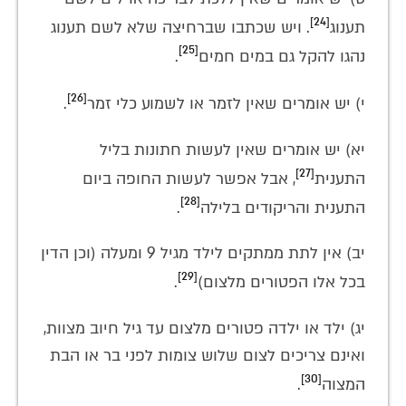
[24]
תענוג
. ויש שכתבו שברחיצה שלא לשם תענוג
[25]
נהגו להקל גם במים חמים
.
[26]
י) יש אומרים שאין לזמר או לשמוע כלי זמר
.
יא) יש אומרים שאין לעשות חתונות בליל
[27]
התענית
, אבל אפשר לעשות החופה ביום
[28]
התענית והריקודים בלילה
.
יב) אין לתת ממתקים לילד מגיל 9 ומעלה (וכן הדין
[29]
בכל אלו הפטורים מלצום)
.
יג) ילד או ילדה פטורים מלצום עד גיל חיוב מצוות,
ואינם צריכים לצום שלוש צומות לפני בר או הבת
[30]
המצוה
.