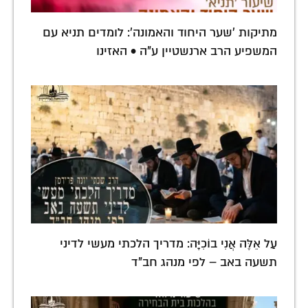
מתיקות 'שער היחוד והאמונה': לומדים תניא עם
המשפיע הרב ארנשטיין ע"ה • האזינו
עַל אֵלֶּה אֲנִי בוֹכִיָּה: מדריך הלכתי מעשי לדיני
תשעה באב – לפי מנהג חב"ד