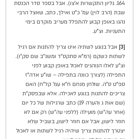
164. גליון התקשרות א'צו). אבל בספר סדר הכנסת
שבת (הרב לוין) עמ' כ"ט ואילך, כתב, שאצל הרבי
נהגו באופן קבוע להתפלל מעריב מוקדם בימי
התעניות. וצ"ע.
[3]
אבל בנוגע לשתיה אינו צריך להתנות אם רגיל
לשתות כשקם (רמ"א סתקס"ד ומשנ"ב שם סק"ו).
וצ"ע לאלו הנוהגים לאכול באופן קבוע לפני
התפילה (לצורך כוונה בתפילה – שו"ע אדה"ז
ספ"ט ס"ה. שולחן מנחם ח"א עמ' קל"ח) האם
צריכים להתנות בנוגע לאכילה. אלא שבפסק"ת
(שם אות ג והערה 19) כתב שרגילות של כל יום
(אחר עה"ש) מועילה (ללפני עה"ש) רק אם לא
חוזר לישון, אבל אם חוזר לישון, בשביל שלא
יצטרך להתנות צריך שיהיה רגיל לשתות או לאכול