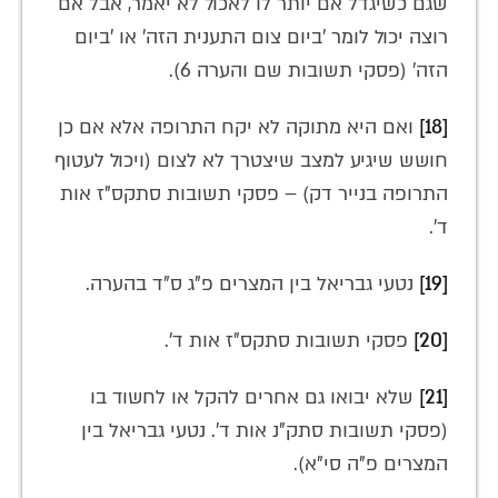
שגם כשיגדל אם יותר לו לאכול לא יאמר, אבל אם
רוצה יכול לומר 'ביום צום התענית הזה' או 'ביום
הזה' (פסקי תשובות שם והערה 6).
[18]
ואם היא מתוקה לא יקח התרופה אלא אם כן
חושש שיגיע למצב שיצטרך לא לצום (ויכול לעטוף
התרופה בנייר דק) – פסקי תשובות סתקס"ז אות
ד'.
[19]
נטעי גבריאל בין המצרים פ"ג ס"ד בהערה.
[20]
פסקי תשובות סתקס"ז אות ד'.
[21]
שלא יבואו גם אחרים להקל או לחשוד בו
(פסקי תשובות סתק"נ אות ד'. נטעי גבריאל בין
המצרים פ"ה סי"א).