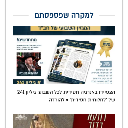
למקרה שפספסתם
הצטיידו באנרגיה חסידית לכל השבוע: גיליון 241
של 'לחלוחית חסידית' • להורדה