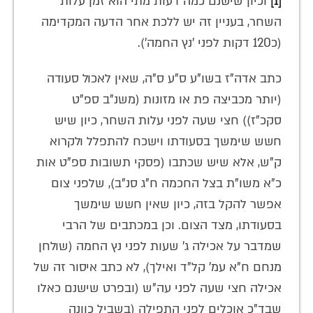
[1]
וכיון שישנם כמה דעות מתי הוא זמן עלות
השחר, בעניין זה יש ללכת אחר הדעה המקדימה
(כ120 דקות לפני 'נץ החמה').
כתב אדה"ז בשו"ע ס"ע ס"ה, שאין לאכול סעודה
(יותר מכביצה פת או מזונות (משנ"ב ספ"ט
סקכ"ז)) חצי שעה לפני עלות השחר, כיון שיש
חשש שימשך בסעודתו וישכח להתפלל ולקרוא
ק"ש, אלא שיש שכתבו (פסקי תשובות ספ"ט אות
כ"א משו"ת בצל החכמה ח"ג סנ"ב), שלפני צום
אפשר להקל בזה, כיון שאין חשש שימשך
בסעודתו, מצד הצום. וכן במכתבים של הרבי
שמדבר על אכילה ג' שעות לפני נץ החמה (שולחן
מנחם ח"א עמ' קל"ד ואילך), לא כתב איסור זה של
אכילה חצי שעה לפני עה"ש (ובפרט שישנם כאלו
שבד"כ אוכלים לפני התפילה (בשביל כוונה