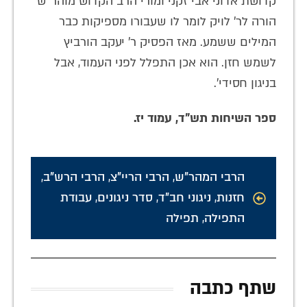
קדושת אדוני אבי זקני ומורי הרב הקדוש מוהר"ש
הורה לר' לויק לומר לו שעבורו מספיקות כבר
המילים ששמע. מאז הפסיק ר' יעקב הורביץ
לשמש חזן. הוא אכן התפלל לפני העמוד, אבל
בניגון חסידי'.
ספר השיחות תש"ד, עמוד יז.
הרבי המהר"ש
,
הרבי הריי"צ
,
הרבי הרש"ב
,
חזנות
,
ניגוני חב"ד
,
סדר ניגונים
,
עבודת
התפילה
,
תפילה
שתף כתבה