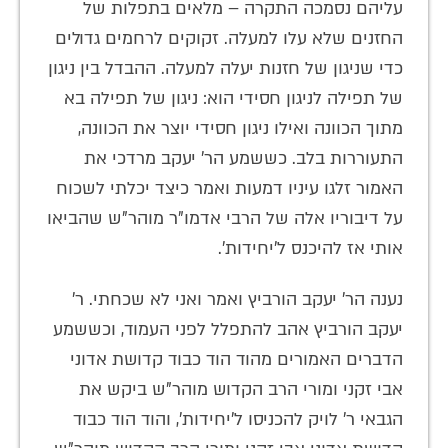
עליהם נסמכה התקרה – מלאים בתפלות של
החזנים שלא עלו למעלה. זקוקים לרחמים גדולים
כדי שניגון של חזנות יעלה למעלה. ההבדל בין ניגון
של תפילה לניגון חסידי הוא: ניגון של תפילה בא
מתוך הכוונה ואילו ניגון חסידי יוצר את הכוונה,
התעוררות בלב. כששמע הר' יעקב מרדכי את
האמור זלגו עיניו דמעות ואמר כיצד יכלתי לשכוח
על דיבוריו אלה של הרבי אדמו"ר מוהר"ש שהביאו
אותי אז להיכנס ל'יחידות'.
נענה הר' יעקב הורביץ ואמר ואני לא שכחתי. ר'
יעקב הורביץ אהב להתפלל לפני העמוד, וכששמע
הדברים האמורים מהוד הוד כבוד קדושת אדוני
אבי זקני ומורי הרב הקדוש מוהר"ש ביקש את
הגבאי ר' לויק להכניסו ל'יחידות', והוד הוד כבוד