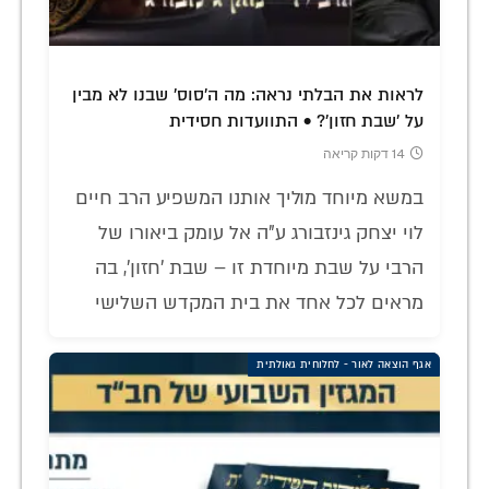
לראות את הבלתי נראה: מה ה'סוס' שבנו לא מבין
על 'שבת חזון'? • התוועדות חסידית
14 דקות קריאה
במשא מיוחד מוליך אותנו המשפיע הרב חיים
לוי יצחק גינזבורג ע"ה אל עומק ביאורו של
הרבי על שבת מיוחדת זו – שבת 'חזון', בה
מראים לכל אחד את בית המקדש השלישי
אגף הוצאה לאור - לחלוחית גאולתית