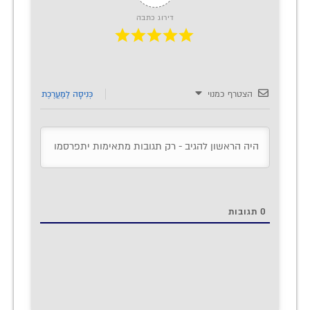
דירוג כתבה
הצטרף כמנוי
כְּנִיסָה לַמַעֲרֶכֶת
0
תגובות