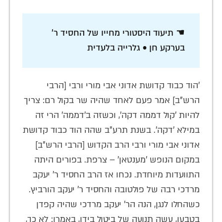
☚ תיעוד היסטורי מחייו של החסיד ר'
בערקע חן • גלרייה בלעדית
'הוד כבוד קדושת אדוני אבי מורי ורבי [הרבי
הרש"ב] אמר פעם לאחד שהיה שר בקול רם: צריך
להיות 'קול דממה דקה', וכשזה ב'דממה' הרי זה
במילא 'דקה'. בשנת תרע"ב שהה הוד כבוד קדושת
אדוני אבי מורי ורבי הרב הקדוש [הרבי הרש"ב]
במקום הנופש 'מענטאן' – צרפת. בפורים היתה
התוועדות מיוחדת. נכחו אז הרב החסיד ר' יעקב
מרדכי רבה של פולטובה והחסיד ר' יעקב הורביץ.
כשהחלו לנגן, הנה הר' יעקב מרדכי שהיה קפדן
בטבעו, עשה תנועה של ביטול בידו, באמרו: לא כך,