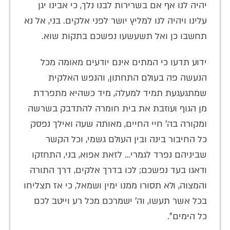
יהיה לנו אף אם בשרירות לבנו נלך, כי אבינו יגן
עלינו ויהיה לנו למליץ יושר לפני אלקים. בני, אל נא
תחשבו כן ואל תשעשעו נפשכם בתקות שוא.
ידוע תדעו כי המתים אינם יודעים מאומה מכל
הנעשה פה בעולם התחתון, והנפש האלקית
שמתגעגעת תמיד למעלה, מיד כשהיא מתפרדת
מן הגוף ועוזבת את בית חומרה להתדבק בשרשה
ומקורה בה' חיי החיים, מאותה שעה ואילך נפסק
כל החיבור בינה ובין העולם גשמי, וכל הקשר
שביניהם נפרד לגמרי… לזאת אפוא, בני, התחזקו
ודאגו בעד נפשכם; לכו בדרך אלקים, דרך התורה
והמצוה, ולא תסורו ממנו ימין ושמאל, כי אז תצליחו
בכל אשר תעשו, וה' ישמרכם מכל רע וייטב לכם
כל הימים".