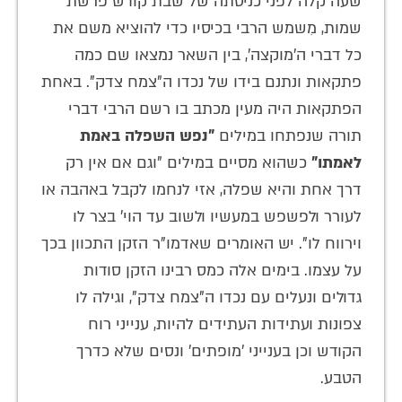
שעה קלה לפני כניסתה של שבת קודש פרשת
שמות, מִשמש הרבי בכיסיו כדי להוציא משם את
כל דברי ה'מוקצה', בין השאר נמצאו שם כמה
פתקאות ונתנם בידו של נכדו ה"צמח צדק". באחת
הפתקאות היה מעין מכתב בו רשם הרבי דברי
תורה שנפתחו במילים
"נפש השפלה באמת
לאמתו"
כשהוא מסיים במילים "וגם אם אין רק
דרך אחת והיא שפלה, אזי לנחמו לקבל באהבה או
לעורר ולפשפש במעשיו ולשוב עד הוי' בצר לו
וירווח לו". יש האומרים שאדמו"ר הזקן התכוון בכך
על עצמו. בימים אלה כמס רבינו הזקן סודות
גדולים ונעלים עם נכדו ה"צמח צדק", וגילה לו
צפונות ועתידות העתידים להיות, ענייני רוח
הקודש וכן בענייני 'מופתים' ונסים שלא כדרך
הטבע.