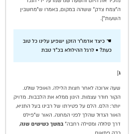
מזכיר את היום והשעה שנרשמו על ידי הנכד
ה"צמח צדק" ששהה במקום, באמרו ש"מחשבין
השעות"].
☚ כיצד אדמו"ר הזקן ישפיע עלינו כל טוב
כעת? • לרגל ההילולא בכ"ד טבת
ג
]
שעה ארוכה לאחר חצות הלילה. האופל שולט.
הקור חודר עצמות. היגון ממלא את הלבבות. מדויק
יותר: הלם. הלם על פטירתו של רבינו בעל התניא,
האור הגדול שהלך לפני המחנה. האור ש"פילס
דרך סלולה ומסילה רחבה"
במשך כשישים שנה
,
כבה פתאום.