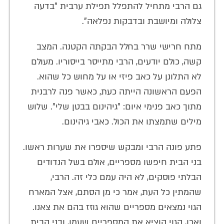
גם הרבי מתחיל להתפלל תפילת ערבית "בדעה
צלולה ומיושבת ובדבקות נפלאה".
מתח חרישי שרר בחלל הבקתה הקטנה. המצב
קשה, כולם יודעים, הרבי מתייסר בייסוריו. מעולם
לא התלונן על כאב פיזי או על מחוש כל שהוא.
הפעם הראשונה הייתה כעת, כאשר פנה לרבנית
מתוך כאב פנימי איום: "גיהינום בבטן שלי". שלוש
מילים שתמצתו את הכול. כאבי גיהינום.
פתע פונה הרבי ומבקש שיספרו את שערות ראשו.
בני הבית חיפשו מספריים, אולם בשל הנדודים
הבלתי פוסקים, לא היה עמם כלי זה. הרבי,
שהמתין כל העת, אמר כי מן הסתם, אצל המארח
הגוי נמצאים מספריים שהוא גוזז בהם את צאנו.
ואכן, הגוי הוציא את המספריים שעמו, ובני הבית