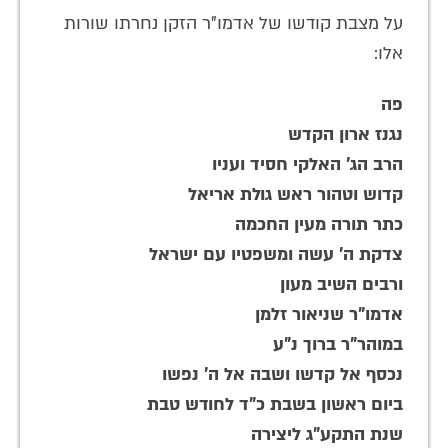
על מצבת קודשו של אדמו"ר הזקן נחרתו שורות
אלו:
פה
נגנז ארון הקדש
הרב הג' האלקי חסיד ועניו
קדוש וטהור ראש גולת אריאל
כתר תורה מעין החכמה
צדקת ה' עשה ומשפטיו עם ישראל
ורבים השיב מעון
אדמו"ר שניאור זלמן
במוהר"ר ברוך נ"ע
נכסף אל קדשו ושבה אל ה' נפשו
ביום ראשון בשבת כ"ד לחודש טבת
שנת התקע"ג ליצירה