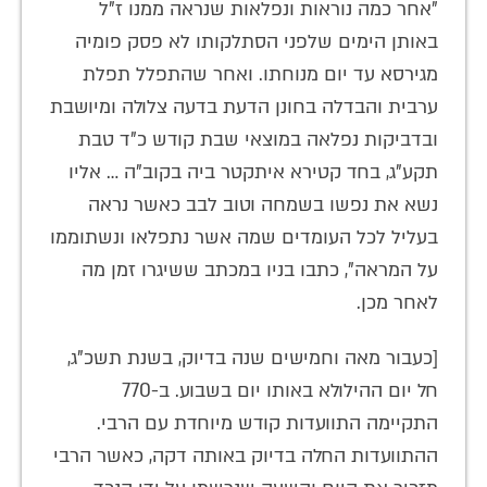
"אחר כמה נוראות ונפלאות שנראה ממנו ז"ל
באותן הימים שלפני הסתלקותו לא פסק פומיה
מגירסא עד יום מנוחתו. ואחר שהתפלל תפלת
ערבית והבדלה בחונן הדעת בדעה צלולה ומיושבת
ובדביקות נפלאה במוצאי שבת קודש כ"ד טבת
תקע"ג, בחד קטירא איתקטר ביה בקוב"ה … אליו
נשא את נפשו בשמחה וטוב לבב כאשר נראה
בעליל לכל העומדים שמה אשר נתפלאו ונשתוממו
על המראה", כתבו בניו במכתב ששיגרו זמן מה
לאחר מכן.
[כעבור מאה וחמישים שנה בדיוק, בשנת תשכ"ג,
חל יום ההילולא באותו יום בשבוע. ב-‏770
התקיימה התוועדות קודש מיוחדת עם הרבי.
ההתוועדות החלה בדיוק באותה דקה, כאשר הרבי