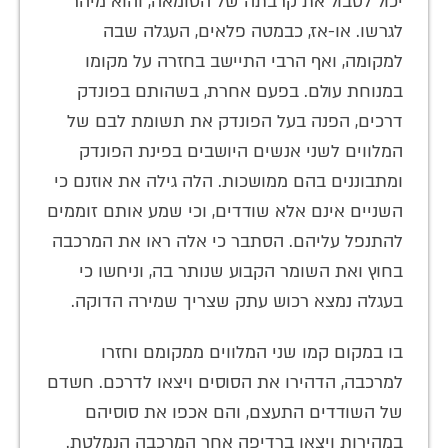
יכול לסבול את קרבתה של הטומאה, והוא מיהר
לגרשו. או-אז, כבמטה פלאים, העגלה שבה
למקומה, ואף הרבי התיישב בחזרה על מקומו
במנוחת עולם. בפעם אחרת, בשהותם בפונדק
דרכים, הפנה בעל הפונדק את תשומת לבם של
המלווים לשני אנשים היושבים בפינת הפונדק
ומתבוננים בהם ממושכות. הלה גילה את אוזנם כי
השניים אינם אלא שודדים, וכי שמע אותם זוממים
להתנפל עליהם. הסתבר כי אלה ראו את המרכבה
בחוץ ואת השומר הקבוע שנותר בה, וניחשו כי
בעגלה נמצא רכוש עתק שצריך שמירה הדוקה.
בו במקום קמו שני המלווים ממקומם וחזרו
למרכבה, הדהירו את הסוסים ויצאו לדרכם. חשדם
של השודדים התעצם, והם אכפו את סוסיהם
במהירות ויצאו ברדיפה אחר המרכבה הנמלטת.