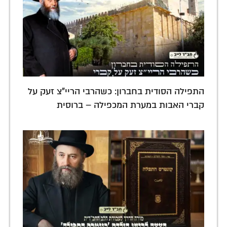
התפילה הסודית בחברון: כשהרבי הריי"צ זעק על
קברי האבות במערת המכפילה – ברוסית