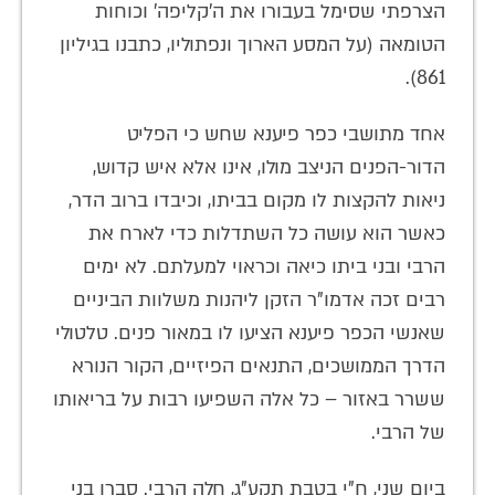
הצרפתי שסימל בעבורו את ה'קליפה' וכוחות
הטומאה (על המסע הארוך ונפתוליו, כתבנו בגיליון
861).
אחד מתושבי כפר פיענא שחש כי הפליט
הדור-הפנים הניצב מולו, אינו אלא איש קדוש,
ניאות להקצות לו מקום בביתו, וכיבדו ברוב הדר,
כאשר הוא עושה כל השתדלות כדי לארח את
הרבי ובני ביתו כיאה וכראוי למעלתם. לא ימים
רבים זכה אדמו"ר הזקן ליהנות משלוות הביניים
שאנשי הכפר פיענא הציעו לו במאור פנים. טלטולי
הדרך הממושכים, התנאים הפיזיים, הקור הנורא
ששרר באזור – כל אלה השפיעו רבות על בריאותו
של הרבי.
ביום שני, ח"י בטבת תקע"ג, חלה הרבי. סברו בני