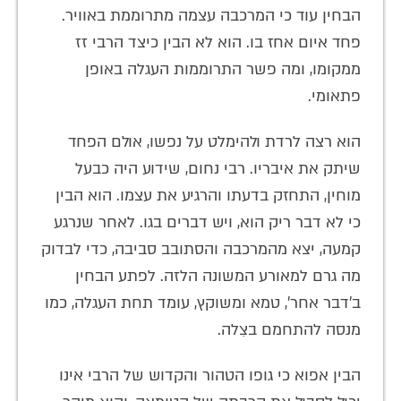
הבחין עוד כי המרכבה עצמה מתרוממת באוויר.
פחד איום אחז בו. הוא לא הבין כיצד הרבי זז
ממקומו, ומה פשר התרוממות העגלה באופן
פתאומי.
הוא רצה לרדת ולהימלט על נפשו, אולם הפחד
שיתק את איבריו. רבי נחום, שידוע היה כבעל
מוחין, התחזק בדעתו והרגיע את עצמו. הוא הבין
כי לא דבר ריק הוא, ויש דברים בגו. לאחר שנרגע
קמעה, יצא מהמרכבה והסתובב סביבה, כדי לבדוק
מה גרם למאורע המשונה הלזה. לפתע הבחין
ב'דבר אחר', טמא ומשוקץ, עומד תחת העגלה, כמו
מנסה להתחמם בצִלה.
הבין אפוא כי גופו הטהור והקדוש של הרבי אינו