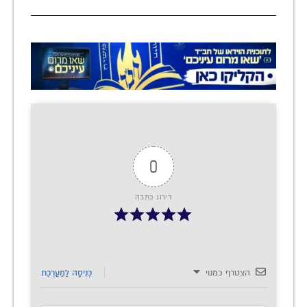
0
דירוג כתבה
הצטרף כמנוי
כְּנִיסָה לַמַעֲרֶכֶת