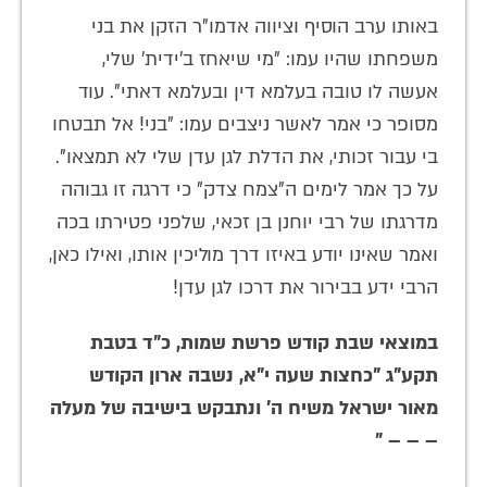
באותו ערב הוסיף וציווה אדמו"ר הזקן את בני
משפחתו שהיו עמו: "מי שיאחז ב'ידית' שלי,
אעשה לו טובה בעלמא דין ובעלמא דאתי". עוד
מסופר כי אמר לאשר ניצבים עמו: "בני! אל תבטחו
בי עבור זכותי, את הדלת לגן עדן שלי לא תמצאו".
על כך אמר לימים ה"צמח צדק" כי דרגה זו גבוהה
מדרגתו של רבי יוחנן בן זכאי, שלפני פטירתו בכה
ואמר שאינו יודע באיזו דרך מוליכין אותו, ואילו כאן,
הרבי ידע בבירור את דרכו לגן עדן!
במוצאי שבת קודש פרשת שמות, כ"ד בטבת
תקע"ג "כחצות שעה י"א, נשבה ארון הקודש
מאור ישראל משיח ה' ונתבקש בישיבה של מעלה
– – – "