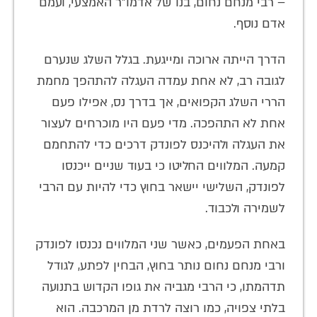
– רבי מנחם נחום, בנו של אדמו"ר האמצעי, ועמם
אדם נוסף.
הדרך הייתה ארוכה ומייגעת. בגלל השלג שנערם
לגובה רב, לא אחת עמדה העגלה להתהפך מחמת
הררי השלג הקפואים, אך בדרך נס, אפילו פעם
אחת לא התהפכה. מדי פעם היו מוכרחים לעצור
את העגלה ולהיכנס לפונדק דרכים כדי להתחמם
קמעה. המלווים החליטו כי בעוד שניים ייכנסו
לפונדק, השלישי יישאר בחוץ כדי להיות עם הרבי
לשמירה ולכבוד.
באחת הפעמים, כאשר שני המלווים נכנסו לפונדק
ורבי מנחם נחום נותר בחוץ, הבחין לפתע, לגודל
תדהמתו, כי הרבי מגביה את גופו הקדוש בתנועה
בלתי צפויה, כמו רוצה לרדת מן המרכבה. הוא