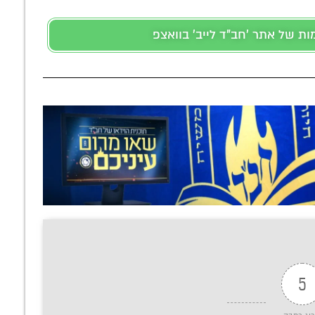
 של אתר 'חב"ד לייב' בוואצפ
5