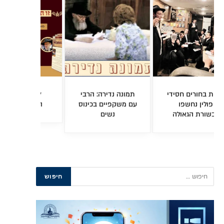
תמונה נדירה: הרבי
להורדה: הגיליון
היסטורי
עם משקפיים בכינוס
החסידי השבועי
הרבי ה
נשים
שלא נרא
גל