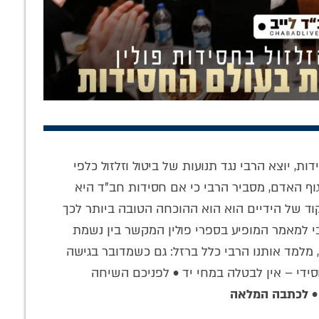
ך להיות חריף
נחשפה: הקלטה
מאות בחורים חסידי
 כך הגיב הרבי
נדירה של הרבי
פולין נחשפו
ספר 'יהדות
הריי"צ מנגן
לבשורת הגאולה
ת, יוצא הרבי נגד תנועות של ביטול וזלזול כלפי
ה והמדינה'
בדביקות
גוף האדם, מסביר הרבי כי אם חסידות חב"ד היא
פקוד של הידיים הוא הוא ההוכחה הטובה ביותר לכך
י למאמר המופיע בספרי פולין המקשר בין נשמת
 מלמד אותנו הרבי כלל ברזל: גם כשמדובר בגישה
סידי – אין לבטלה במחי יד • לפניכם השיחה
•
לכתבה המלאה