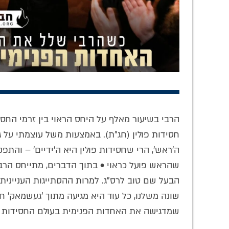
מרתק: איזו תפילה
'עלי הזכות להציע
'צרי
חיבר הרבי הריי"צ
ללמוד מתורתו':
יותר':
'בעד שלום
ביאור בהיר בתורת
על ה
הרבי בשיעור מאלף על היחס הראוי בין זרמי החסידו
המדינה'?
ר' לוי יצחק
התור
חסידות פולין (חג"ת). באמצעות משל עוצמתי על 
ה'ראש', הרי שחסידות פולין היא ה'ידיים' – והת
שהראש פועל כראוי • בתוך הדברים, מתייחס הרב
הבעל שם טוב לרס"ג. למרות ההסתייגות העניינית,
שונה משלנו, כל עוד היא מגיעה מתוך 'געשמאק' ח
שמדגישה את האחדות הפנימית בעולם החסידות 