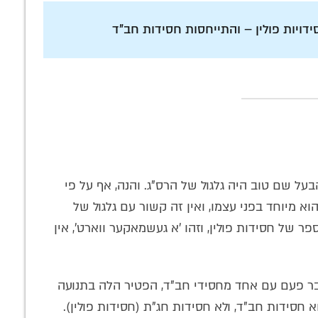
דויות פולין – והתייחסות חסידות חב"ד
בעל שם טוב היה גלגול של הרס"ג. והנה, אף על פי
וא מיוחד בפני עצמו, ואין זה קשור עם גלגול של
ר של חסידות פולין, וזהו 'א געשמאקער ווארט', אין
יבר פעם עם אחד מחסידי חב"ד, הפטיר הלה בתנועה
א חסידות חב"ד, ולא חסידות חג"ת (חסידות פולין).