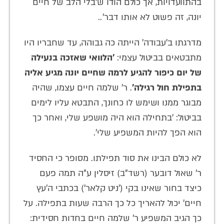
בהתוועדויות, אך כולם הודו ש'בלי הלב של חיים
יונה, זה פשוט לא אותו דבר'..
מדרגתו ב'עבודה' הייתה כה גבוהה, עד שחבריו היו
מתבטאים בביטול עצמי:
'הלוואי שאזכה בנעילה
של יום כיפור להגיע לרמה שחיים יונה מגיע אליה
בתפילת חול רגילה'
. ר' שלמה חיים עצמו, שהיה
מבוגר ממנו ושימש לו כחונך, התבטא עליו לימים
בביטול: 'בתחילה הוא היה מושפע שלי, ואחר כך
הוא הפך להיות המשפיע שלי'.
לא כולם הבינו את סוד תפילתו. מסופר כי החסיד
ר' שאול דובער (רשד"ב) זיסלין ע"ה תמה פעם
כיצד בחור שאינו בקי ('ניט קלאר') בכתבי ה'עץ
חיים' יכול להאריך כל כך הרבה שעות בתפילה. על
כך הגיב המשפיע ר' שלמה חיים בחדות חסידית: