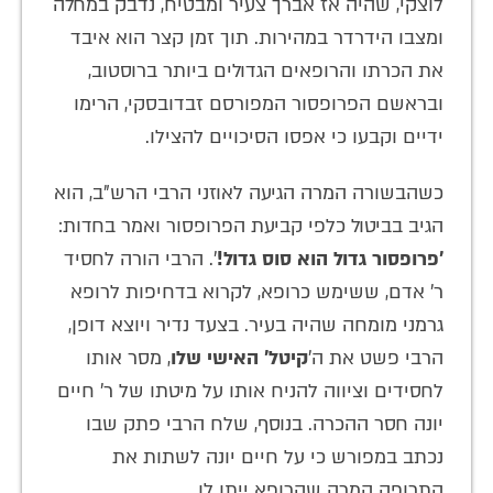
לוצקי, שהיה אז אברך צעיר ומבטיח, נדבק במחלה
ומצבו הידרדר במהירות. תוך זמן קצר הוא איבד
את הכרתו והרופאים הגדולים ביותר ברוסטוב,
ובראשם הפרופסור המפורסם זבדובסקי, הרימו
ידיים וקבעו כי אפסו הסיכויים להצילו.
כשהבשורה המרה הגיעה לאוזני הרבי הרש"ב, הוא
הגיב בביטול כלפי קביעת הפרופסור ואמר בחדות:
'פרופסור גדול הוא סוס גדול!
'. הרבי הורה לחסיד
ר' אדם, ששימש כרופא, לקרוא בדחיפות לרופא
גרמני מומחה שהיה בעיר. בצעד נדיר ויוצא דופן,
הרבי פשט את ה'
קיטל' האישי שלו
, מסר אותו
לחסידים וציווה להניח אותו על מיטתו של ר' חיים
יונה חסר ההכרה. בנוסף, שלח הרבי פתק שבו
נכתב במפורש כי על חיים יונה לשתות את
התרופה המרה שהרופא ייתן לו.