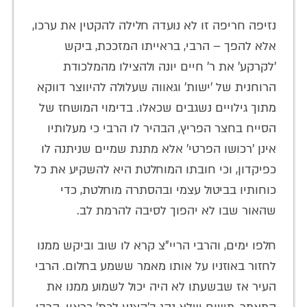
נזיפה חריפה זו לא נועדה חלילה להקטין את ערכו,
אלא להפך – הרבי, בראייתו המזככת, ביקש
'לקרקע' את ר' חיים יונה ולהצילו מהמלכודת
הרוחנית של 'ישות' וגאווה שעלולה להיווצר דווקא
מתוך גילויים נשגבים שכאלו. בדימוי המושחז של
הסייח בחצר הפריץ, הבהיר לו הרבי כי מעלותיו
אינן 'רכושו הפרטי' אלא מתנת שמיים שניתנה לו
כפיקדון, וכי חובתו המוחלטת היא להשקיע את כל
כוחותיו בביטול עצמי ובהסתרה מוחלטת, כדי
שהאור שבו לא יהפוך לסיבה להרמת לב.
חלפו ימים, והרבי הריי"צ קרא לו שוב וביקש ממנו
לחזור באוזניו על אותו מאמר ששמע בחלום. הרבי
העיר אז שבשעתו לא היה יכול לשמוע ממנו את