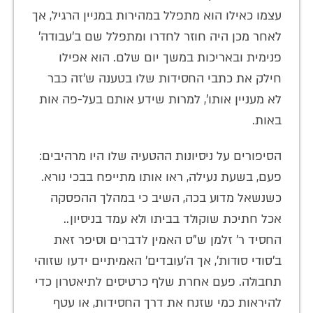
עצמו כאילו הוא מתפלל במהירות במניין הרגיל, אך
לאחר מכן היה חוזר לחדרו ומתפלל שם ב'עבודה'
פנימית ובאריכות במשך יום שלם. הוא אפילו
חילק את כתבי החסידות שלו בטענה ש'זה כבר
לא מעניין אותו', למרות שידע אותם בעל-פה אות
באות.
הסיפורים על ניסיונות ההטעיה שלו היו מרהיבים:
פעם, בשעת נעילה, ראו אותו מתייפח בבכי נורא.
כשנשאל מדוע בכה, השיב כי במהלך ההפסקה
אכל חתיכת שוקולד בביתו ולא עמד בניסיון..
החסיד ר' זלמן ש"ס האמין לדברים וסיפר זאת
ב'סודי סודות', אך ה'עובדים' האמיתיים ידעו שזוהי
תחבולה. פעם אחרת שלף כרטיסים לתיאטרון כדי
להיראות כמי שזנח את דרך החסידות, או עטף