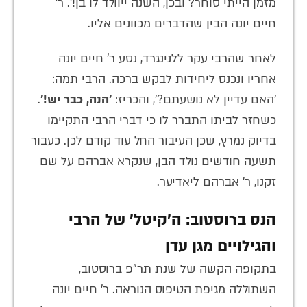
מזמן הייתי סוחר? ובכן, השנה ייוולד לו בן!'. ר'
חיים יונה הבין שהדברים מכוונים אליו.
לאחר שהרבי עקר ללנינגרד, נסע ר' חיים יונה
אחריו ונכנס ליחידות לבקש ברכה. הרבי תמה:
'האם עדיין לא נושעתם?', והכריז:
'הנה, כבר יש!'
.
כשחזר לביתו התברר לו כי דברי הרבי התקיימו
בדיוק נמרץ, שכן העיבור החל עוד קודם לכן. כעבור
תשעה חודשים נולד הבן, שנקרא אברהם על שם
זקנו, ר' אברהם ליאדיער.
הנס ברוסטוב: ה'קיטל' של הרבי
והגילויים מגן עדן
בתקופה הקשה של שנת תר"פ ברוסטוב,
השתוללה מגיפת הטיפוס הנוראה. ר' חיים יונה