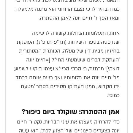
המאמר, משום שלא נהג ב'הצנע לכת' כראוי. הרבי
כמו הבהיר לו כי מצבו הרוחני הוא מתנה מלמעלה,
ומאז הפך ר' חיים יונה לאמן ההסתרה.
אחת התעלומות הגדולות קשורה לרשימה
שנדפסה בספר השיחות (תר"פ-תרפ"ז), העוסקת
בחיזיון מבית דין של מעלה. הכותרת המסתורית
'העתקת דברים ששמעתי מחי"ל [=חיים יונה
לוצקי]' מרמזת, כי הרבי הריי"צ עצמו ביקש לשמוע
מר' חיים יונה את חלומותיו ואף רשם אותם בכתב
ידו הקדוש, ממנו העתיקו חסידים בסתר 'מטעם
כמוס'.
אמן ההסתרה: שוקולד ביום כיפור?
כדי להרחיק מעצמו את עיני הבריות, נקט ר' חיים
יונה בצעדים קיצוניים של 'הצנע לכת'. הוא עשה