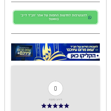
להצטרפות לחדשות החמות של אתר 'חב"ד לייב'
בוואצפ
0
דירוג כתבה