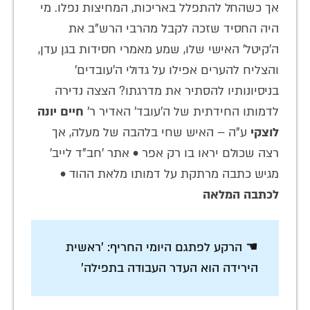
אך כשהחל להתפלל באריכות, המחיצות נפלו. מי
היה החסיד שזכה לקבל מהרבי הרש"ב את
ה'קיטל' האישי שלו, שמע מאמרי חסידות בגן עדן,
והצליח להערים אפילו על גדולי ה'עובדים'
בניסיונותיו להסתיר את מדרגתו? הצצה נדירה
לדמותו החידתית של ה'עובד' האדיר ר'
חיים יונה
לוצקי
ע"ה – האיש שחי בלהבה של מעלה, אך
רצה שכולם יראו בו רק אפר • אתר 'חב"ד לייב'
מגיש כתבה מרתקת על דמותו מלאת ההוד •
לכתבה המלאה
☚ הרקע לפתגם היומי החריף: 'ראשית
הירידה הוא העדר העבודה בתפילה'