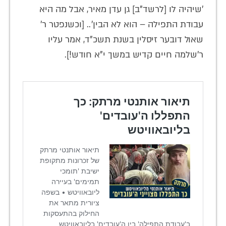
'שיהיה לו [לרשד"ב] גן עדן מאיר, אבל מה היא
עבודת התפילה – הוא לא הבין'.. [וכשנפטר ר'
שאול דובער זיסלין בשנת תשכ"ד, אמר עליו
ר'שלמה חיים קדיש במשך י"א חודש!].