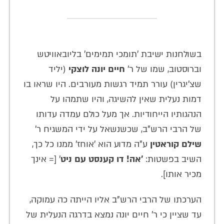
בשולחנות ישיבת 'תומכי תמימים' בליובאוויטש
וברוסטוב, שמו של ר'
חיים יונה לוצקי
(יליד
שצ'יגרין) עורר תמיד רגשות מעורבים. היו שראו בו
דמות נעלית שאין להשיגה, והיו שתמהו על
הנהגותיו הייחודיות. אך מעל כולם עמדה עדותו
של הרבי הרש"ב, שכשנשאל על ידי המשגיח ר'
שילם קוראטין
ע"ה מדוע הוא 'אוחז' ממנו כל כך,
השיב בפשטות:
'אה! דו קענסט עם ניט
' [= אינך
מכיר אותו].
הערכתו של הרבי הרש"ב אליו הייתה כה עמוקה,
עד שציין כי ר' חיים יונה נמצא בדרגה הנעלית של