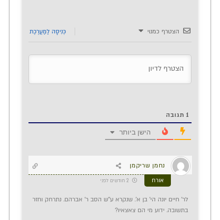
הצטרף כמנוי
כְּנִיסָה לַמַעֲרֶכֶת
1
תגובה
הישן ביותר
נחמן שריקמן
אורח
2 חודשים לפני
לר’ חיים יונה הי’ בן א’. שנקרא ע’’ש הסב ר’ אברהם. נתרחק וחזר
בתשובה. ידוע מי הם צאצאיו?