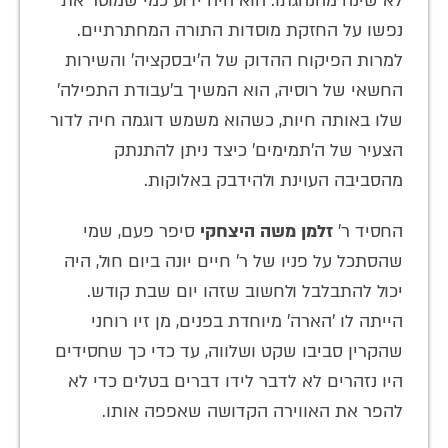
לא שינה מהנהגתו. הוא היה ידוע כמי שמוסר את
נפשו על החזקת מוסדות התורה המחתרתיים.
למרות הפיקוח ההדוק של ה'יבסקציה' והשירות
החשאי של רוסיה, הוא המשיך ב'עבודת התפילה'
שלו באותה חיות, כשהוא משמש דוגמה חיה לדור
הצעיר של ה'תמימים' כיצד ניתן להתנתק
מהסביבה העוינת ולהידבק באלוקות.
החסיד ר'
זלמן משה היצחקי
סיפר פעם, שמי
שהסתכל על פניו של ר' חיים יונה ביום חול, היה
יכול להתבלבל ולחשוב שזהו יום שבת קודש.
הייתה לו 'הארה' מיוחדת בפנים, מן זיו רוחני
שהקרין סביבו שקט ושלווה, עד כדי כך שחסידים
היו נזהרים לא לדבר לידו דברים בטלים כדי לא
להפר את האווירה הקדושה שאפפה אותו.