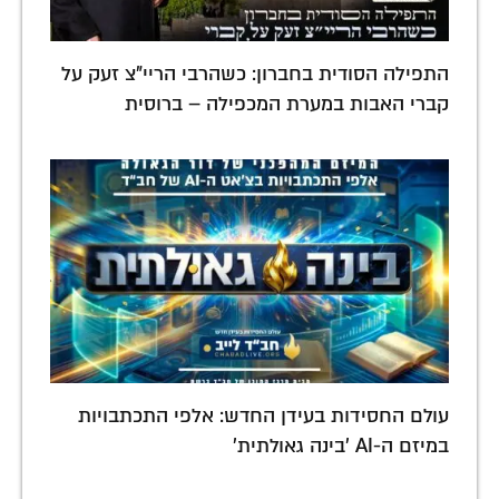
התפילה הסודית בחברון: כשהרבי הריי"צ זעק על
קברי האבות במערת המכפילה – ברוסית
עולם החסידות בעידן החדש: אלפי התכתבויות
במיזם ה-AI 'בינה גאולתית'