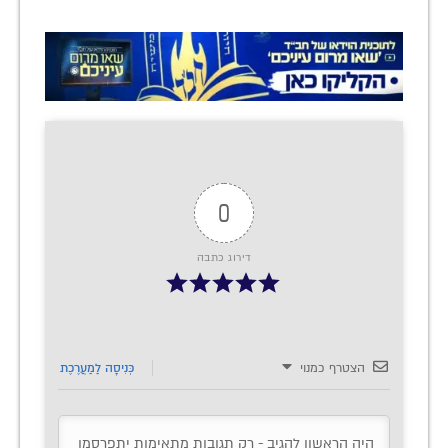
0
דירוג כתבה
הצטרף כמנוי
כְּנִיסָה לַמַעֲרֶכֶת