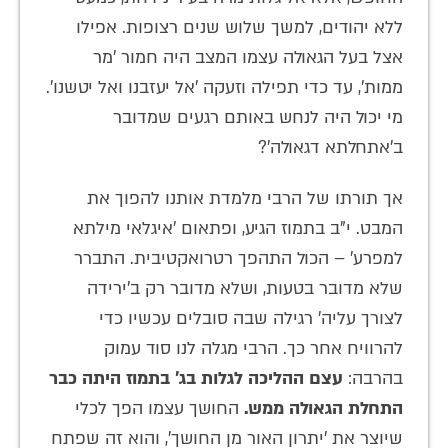
ללא יהודים, למשך שלוש שנים רצופות. אפילו
אצל בעל הגאולה עצמו המצב היה חמור 'מר
ממות', עד כדי תפילה וזעקה 'אל יעזבנו ואל יטשנו'.
מי יכול היה לנחש באותם רגעים שמדובר
ב'אתחלתא דגאולה'?
אך תורתו של הרבי מלמדת אותנו להפוך את
המבט. י"ב בתמוז הגיע, ופתאום 'איגלאי מילתא
למפרע' – הכול התהפך רטרואקטיבית. התברר
שלא מדובר בטעות, ושלא מדובר רק ב'ירידה
לצורך עליה' רגילה שבה סובלים עכשיו כדי
להרוויח אחר כך. הרבי מגלה לנו סוד עמוק
בהרבה:
עצם ההליכה לגלות בג' בתמוז היתה כבר
התחלת הגאולה ממש.
החושך עצמו הפך לכלי
שיוצר את 'יתרון האור מן החושך', והוא זה שפתח