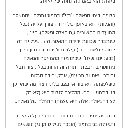
בגולה') הוא באמת התחלה של גאולה.
כלומר: בימי הגאולה י"ב־י"ג בתמוז נתגלה שהמאסר
(והגלות) הוא באופן של ירידה צורך עלייה (ככל
המועדים הקשורים עם הצלה וגאולה), היינו,
שנתברר שכוונת ירידת המאסר, היא, שעל ידי זה
יתווסף (לאחר מכן) עילוי גדול יותר (כבנדון דידן
[כבענייננו שלנו], שכתוצאה מהמאסר והגאולה
ניתווסף בהרבצת התורה והיהדות בכל קצווי תבל
וביתר שאת וביתר עוז), אבל, ירידת הגלות
כשלעצמה היא בוודאי מצב בלתי־רצוי; מה שאין כן
בג' בתמוז – הרי, ההליכה לגלות היא (לא רק
לצורך גאולה, אלא היא עצמה) התחלה של גאולה..
והדגשה יתירה בנתינת כוח – בדברי בעל המאסר
והגאולה בג' בתמוז (הנזכר לעיל סימן ט') 'נושאים