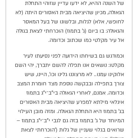
של השנה ההיא, לא ידעו עדיין שזוהי התחלת
הגאולה, מכיון שהיציאה מבית האסורים היתה (לא
לחופשי, אלא) לגלות, ובלשונו של בעל המאסר
והגאולה: בו ביום (ג' בתמוז) הוכרחתי לצאת בגולה
אל עיר מקלטי כמו שכתוב וכדומה.
וכמודגש גם בשיחתו הידועה לפני נסיעתו לעיר
מקלטו: נושאים אנו תפלה להשם יתברך, יהי השם
אלוקינו עמנו.. לא מרצוננו גלינו וכו', היינו, שיש
צורך בתפילה ובבקשה נוספת מצד חומרת המצב
וכדומה. אמנם, לאחרי הגאולה בי"ב־י"ג בתמוז
איגלאי מילתא למפרע שהיציאה מבית האסורים
בג' בתמוז היא התחלת הגאולה. ומזה מובן העילוי
המיוחד של ג' בתמוז בזה גם לגבי י"ב־י"ג בתמוז –
שרואים בגלוי שעניין של גלות ('הוכרחתי לצאת