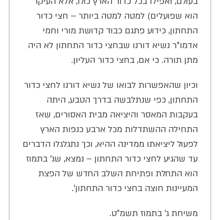
בעולם, ואפילו בכל כדור הארץ כולו, אלא העיקר
הוא שפועלים) למטה למטה ביותר – חצי כדור
התחתון, כידוע פתגם כבוד קדושת מורי וחמי
אדמו"ר נשיא דורנו שבחצי כדור התחתון לא היה
מתן תורה. כי אם, בחצי כדור העליון.
וכיון שהאפשרות לבואו של נשיא דורנו לחצי כדור
התחתון, כפי שנתלבשה בדרך הטבע, היתה
בעקבות המאסר והיציאה מבית האסורים, שאז
התחילה ההשתדלות מכל ארבע כנפות הארץ
לפעול ליציאתו ממדינה ההיא, וכך נתגלגלו הדברים
עד שהגיע לחצי כדור התחתון – נמצא, שג' בתמוז
הוא התחלת ופתיחת השלב החדש של הפצת
המעיינות חוצה בחצי כדור התחתון'.
משיחת ג' בתמוז תשמ"ט.