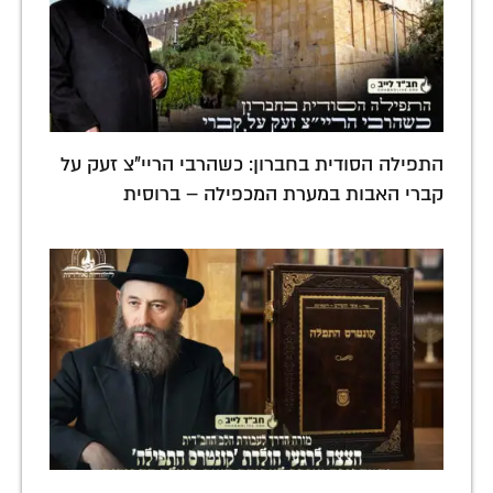
התפילה הסודית בחברון: כשהרבי הריי"צ זעק על
קברי האבות במערת המכפילה – ברוסית