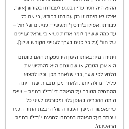
ההוא היה חסר עדיין בנוגע לעבודתו בקודש [אשר,
אצלו לא היתה זו רק עבודתו בקודש, כי אם כל
עבודתו, אפילו ב'דרכיך' ו'מעשיך', עניינים של חול –
עד כמה ששייך לומר אודות נשיא בישראל 'עניינים
של חול' (על כל פנים בערך לענייני הקודש שלו)].
ויתירה מזו: באותו הזמן היו ספקות האם כוונתם
היא אכן הטבה, או שכוונתם היא להחליש את
הלחץ לפי שעה, כדי שלאחר מכן יוכלו למצוא
עלילה גדולה יותר. ולאחר מכן נתברר, שזו היתה
ההתחלה הטובה על הגאולה די"ב־י"ג בתמוז – שאז
היתה ההכרזה באופן גלוי ומפורסם לעיני כל
שיתאפשר המשך העבודה של הרבצת התורה, כמו
שכתב בעל הגאולה במכתבו לחגיגת י"ב־י"ג בתמוז
הראשונה'.