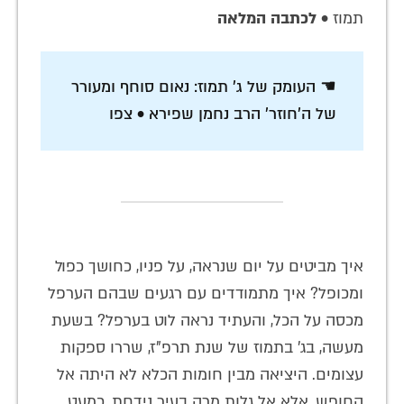
תמוז •
לכתבה המלאה
☚ העומק של ג' תמוז: נאום סוחף ומעורר
של ה'חוזר' הרב נחמן שפירא • צפו
איך מביטים על יום שנראה, על פניו, כחושך כפול
ומכופל? איך מתמודדים עם רגעים שבהם הערפל
מכסה על הכל, והעתיד נראה לוט בערפל? בשעת
מעשה, בג' בתמוז של שנת תרפ"ז, שררו ספקות
עצומים. היציאה מבין חומות הכלא לא היתה אל
החופש, אלא אל גלות מרה בעיר נידחת, כמעט