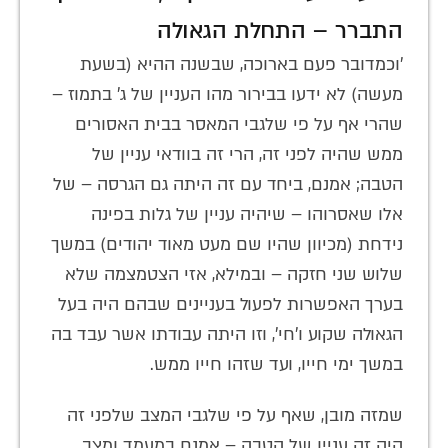
התברר – התחלת הגאולה
'וכמדובר פעם בארוכה, שבשנה ההיא (בשעת
מעשה) לא ידעו בבירור מהו העניין של ג' בתמוז –
שהרי אף על פי שלגבי המאסר בבית האסורים
ממש שהיה לפני זה, הרי זה בוודאי עניין של
הטבה; אמנם, ביחד עם זה היתה גם הגרסה – של
אלו שאסרוהו – שיהיה עניין של גלות בפינה
נידחת (מכיוון שהיו שם מעט מאוד יהודים) במשך
שלוש שני חזקה – ובמילא, אזי הצטמצמה שלא
בערך האפשרות לפעול בעניינים שבהם היה בעל
הגאולה שקוע ו'חי', וזו היתה עבודתו אשר עבד בה
במשך ימי חייו, ועד שזהו חייו ממש.
שמזה מובן, שאף על פי שלגבי המצב שלפני זה
היה זה עניין של הטבה – אמנם במעמד ומצב