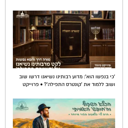
'כי בנפשו הוא': מדוע רבותינו נשיאנו דרשו שוב
ושוב ללמוד את 'קונטרס התפילה'? • פרוייקט