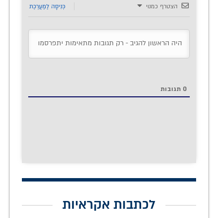
הצטרף כמנוי
כְּנִיסָה לַמַעֲרֶכֶת
0
תגובות
לכתבות אקראיות