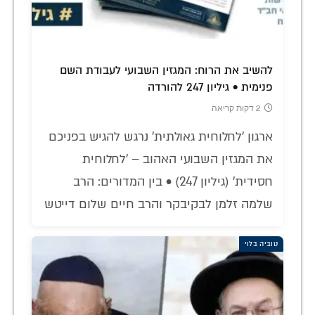
להשיב את הרוח: המגזין השבועי לעבודת השם
פנימית • גיליון 247 להורדה
2 דקות קריאה
ארגון 'לחלוחית גאולתית' נרגש להגיש בפניכם
את המגזין השבועי האהוב – 'לחלוחית
חסידית' (גיליון 247) • בין המדורים: הרב
שלמה זלמן לבקיבקר והרב חיים שלום דייטש
טוביה בלוי