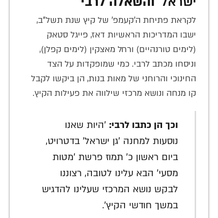
ישראל'
והשאלה לרבי
לקראת פתיחת ה'קעמפ' של קיץ שנת תשל"ב,
ישבו המדריכות הראשיות דאז, פייגל סטאק
(לימים טורנהיים) ורחל מאצקין (לימים קפלן),
וניסחו מכתב לרבי. כמי שמופקדות על הצד
החינוכי והרוחני של מאות בנות, הן ביקשו לקבל
קו מנחה ונושא מרכזי שילווה את פעילות הקיץ.
וכך הן כתבו לרבי:
'היות שאנו
נוסעות למחנה 'גן ישראל' בדטרויט,
ביום ראשון כ' תמוז פרשת 'מטות
מסעי' הבא עלינו לטובה, רצוננו
לבקש נושא המרכזי שעלינו להדגיש
במשך חודשי הקיץ'.