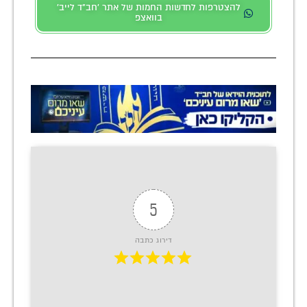
להצטרפות לחדשות החמות של אתר 'חב"ד לייב'
בוואצפ
5
דירוג כתבה