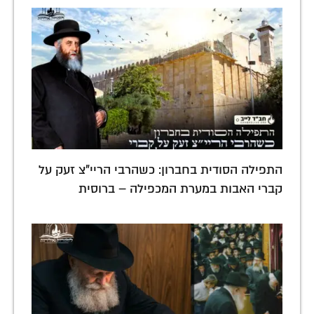
התפילה הסודית בחברון: כשהרבי הריי"צ זעק על
קברי האבות במערת המכפילה – ברוסית