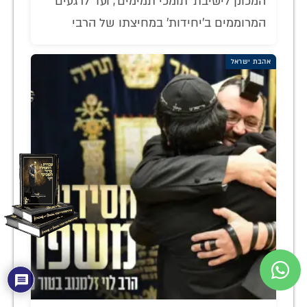
המכונן לישיבת 'תומכי תמימים', ועד לרגעים
המרוממים ב'יחידות' במחיצתו של הרבי
אהבת ישראל