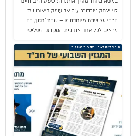
במשא מיוחד מוליך אותנו המשפיע הרב חיים
לוי יצחק גינזבורג ע"ה אל עומק ביאורו של
הרבי על שבת מיוחדת זו – שבת 'חזון', בה
מראים לכל אחד את בית המקדש השלישי
אגף הוצאה לאור - לחלוחית גאולתית