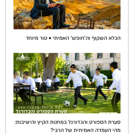
הכלא השקוף וה'חופש' האמיתי • טור מיוחד
סערת הספורט והכדורגל במחנות הקיץ והישיבות:
מהי העמדה האמיתית של הרבי?