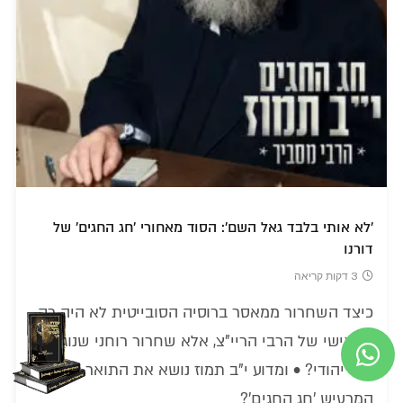
'לא אותי בלבד גאל השם': הסוד מאחורי 'חג החגים' של
דורנו
3 דקות קריאה
כיצד השחרור ממאסר ברוסיה הסובייטית לא היה רק
נס אישי של הרבי הריי"צ, אלא שחרור רוחני שנוגע
לכל יהודי? • ומדוע י"ב תמוז נושא את התואר
המרעיש 'חג החגים'?