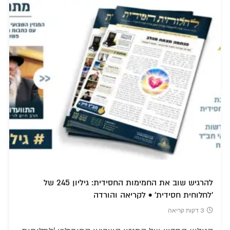
להרגיש שוב את החמימות החסידית: גיליון 245 של
'לחלוחית חסידית' • לקריאה והורדה
3 דקות קריאה