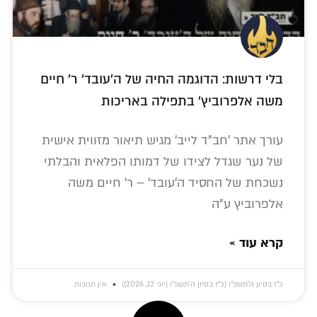
בלי דרשות: הדוגמה החיה של ה'עובד' ר' חיים
משה אלפרוביץ' בתפילה באריכות
עורך אתר 'חב"ד לייב' מגיש תיאור מזווית אישית
של נער שגדל לצידו של דמותו הפלאית והבלתי
נשכחת של החסיד ה'עובד' – ר' חיים משה
אלפרוביץ ע"ה
קרא עוד »
כ״ז בסיון ה׳תשפ״ו (כ״ז בסיון ה׳תשפ״ו (יוני 12, 2026))
אין תגובות