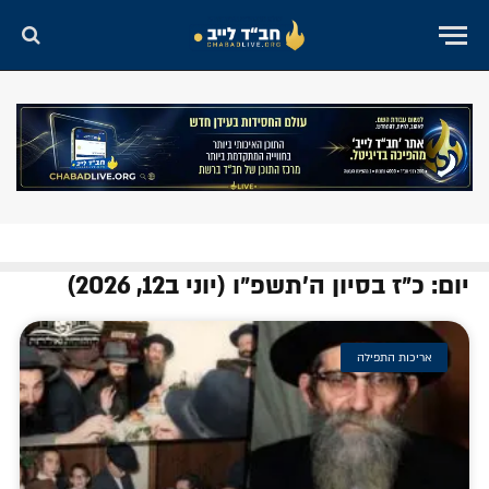
יום: כ״ז בסיון ה׳תשפ״ו (יוני ב12, 2026)
אריכות התפילה