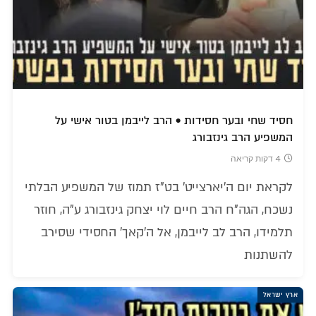
חסיד שחי ובער חסידות • הרב לייבמן בטור אישי על
המשפיע הרב גינזבורג
4 דקות קריאה
לקראת יום ה'יארצייט' בט"ז תמוז של המשפיע הבלתי
נשכח, הגה"ח הרב חיים לוי יצחק גינזבורג ע"ה, חוזר
תלמידו, הרב לב לייבמן, אל ה'קאך' החסידי שסירב
להשתנות
ארץ ישראל