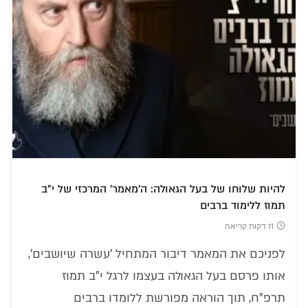
להיות שלוחו של בעל הגאולה: ה'מאמר' המרכזי של י"ב
תמוז ללימוד ברבים
11 דקות קריאה
לפניכם את המאמר דיבור המתחיל 'עשרה שיושבים',
אותו פרסם בעל הגאולה בעצמו לרגל י"ב תמוז
תרפ"ח, תוך הוראה מפורשת ללומדו ברבים