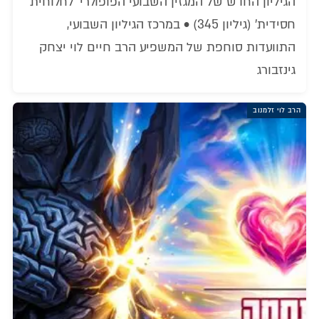
הגיליון החדש של המגזין השבועי הפופולרי 'לחלוחית
חסידית' (גיליון 345) • במרכז הגיליון השבועי,
התוועדות סוחפת של המשפיע הרב חיים לוי יצחק
גינזבורג
הרב לוי זלמנוב