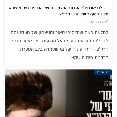
'יש לנו אורחים': העדות המצמררת של הרבנית חיה מושקא
מליל המעצר של הרבי הריי"צ
4 דקות קריאה
במלאת מאה שנה לימי האור והניצחון של חג הגאולה
י"ב–י"ג תמוז, אנו חוזרים אל הרגעים של מאסר הרבי
הריי"צ – דרך עיניה של מי שעמדה בלב הסערה,
הרבנית חיה מושקא
הרבי הריי"צ