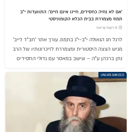
'אם לא נחיה כחסידים, חיינו אינם חיים': התוועדות י"ב
תמוז מצמררת בבית הכלא הקומוניסטי
9 דקות קריאה
לרגל חג הגאולה י"ב-י"ג בתמוז, עורך אתר 'חב"ד לייב'
מגיש הצצה היסטורית ומצמררת לזיכרונותיו של הרב
נתן ברכהן ע"ה – שישב במאסר עם גדולי החסידים
UNCATEGORIZED