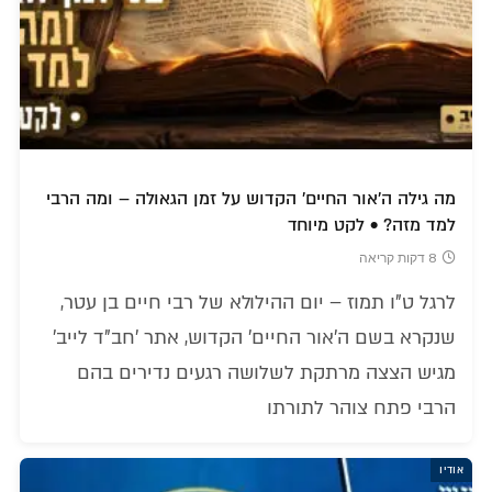
מה גילה ה'אור החיים' הקדוש על זמן הגאולה – ומה הרבי
למד מזה? • לקט מיוחד
8 דקות קריאה
לרגל ט"ו תמוז – יום ההילולא של רבי חיים בן עטר,
שנקרא בשם ה'אור החיים' הקדוש, אתר 'חב"ד לייב'
מגיש הצצה מרתקת לשלושה רגעים נדירים בהם
הרבי פתח צוהר לתורתו
אודיו