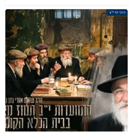
הרבי הריי"צ