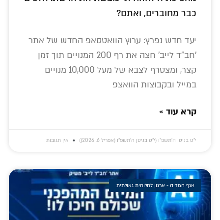
כבר מחוברים, ואתם?
יעד חדש נפרץ: ערוץ הוואטסאפ החדש של אתר
'חב"ד לייב' חצה את רף 200 המנויים תוך זמן
קצר, ומצטרף לצבא של מעל 10,000 מנויים
במייל ובקבוצות הוואצפ
קרא עוד »
י״ט בניסן ה׳תשפ״ו (י״ט בניסן ה׳תשפ״ו (אפריל 6, 2026))
אין תגובות
אגף המדיה - ארגון לחלוחית גאולתית