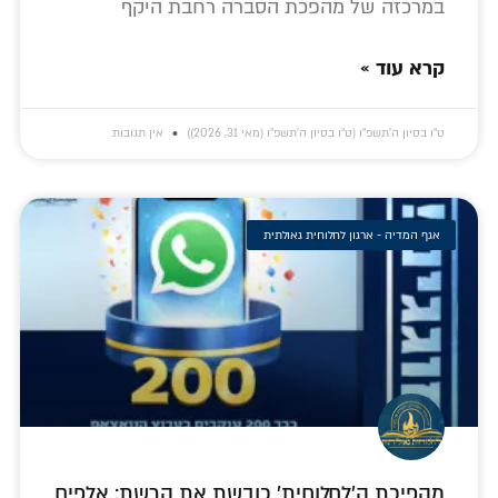
במרכזה של מהפכת הסברה רחבת היקף
קרא עוד »
ט״ו בסיון ה׳תשפ״ו (ט״ו בסיון ה׳תשפ״ו (מאי 31, 2026))
אין תגובות
אגף המדיה - ארגון לחלוחית גאולתית
מהפיכת ה'לחלוחית' כובשת את הרשת: אלפים