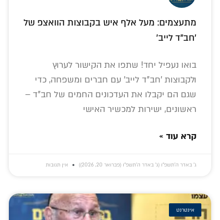
מתעצמים: מעל אלף איש בקבוצות הוואצפ של
'חב"ד לייב'
בואו נעפיל יחד! שתפו את הקישור לערוץ
ולקבוצות 'חב"ד לייב' עם חברים ומשפחה, כדי
שגם הם יקבלו את העדכונים החמים של חב"ד –
ראשונים, ישירות למכשיר האישי
קרא עוד »
ג׳ באדר ה׳תשפ״ו (ג׳ באדר ה׳תשפ״ו (פברואר 20, 2026))
אין תגובות
אינטרנט