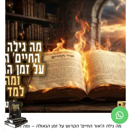
מה גילה ה'אור החיים' הקדוש על זמן הגאולה – ומה הרבי