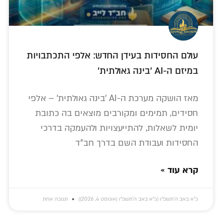
עולם החסידות בעידן החדש: אלפי התכתבויות
במיזם ה-AI 'בינה גאולתית'
מאז הושקה מערכת ה-AI 'בינה גאולתית' – אלפי
חסידים, תמימים ומקורבים מוצאים בה כתובת
יומית לשאלות, להתייעצויות ולהעמקה בדרכי
החסידות ועבודת השם בדרך חב"ד
קרא עוד »
כ״א באב ה׳תשפ״ו (כ״א באב ה׳תשפ״ו (אוגוסט 4, 2026))
תגובה אחת