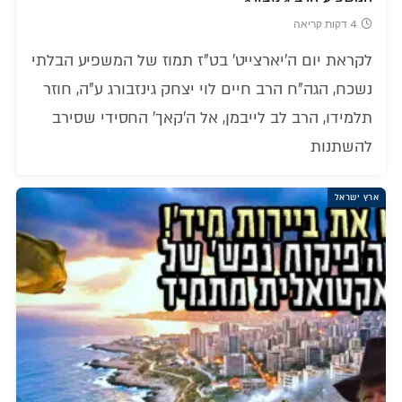
4 דקות קריאה
לקראת יום ה'יארצייט' בט"ז תמוז של המשפיע הבלתי
נשכח, הגה"ח הרב חיים לוי יצחק גינזבורג ע"ה, חוזר
תלמידו, הרב לב לייבמן, אל ה'קאך' החסידי שסירב
להשתנות
ארץ ישראל