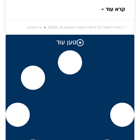
קרא עוד »
ז׳ באלול ה׳תשפ״ה (ז׳ באלול ה׳תשפ״ה (אוגוסט 31, 2025))
אין תגובות
טען עוד