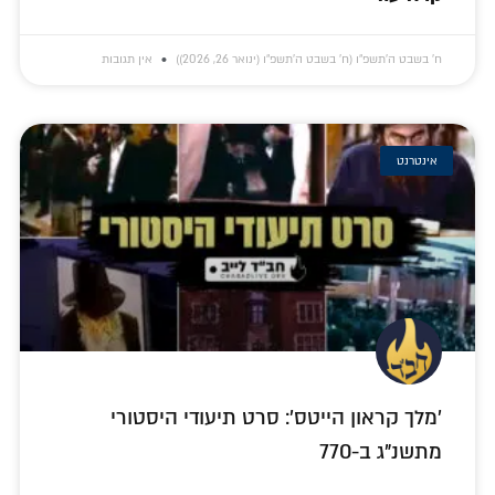
ח׳ בשבט ה׳תשפ״ו (ח׳ בשבט ה׳תשפ״ו (ינואר 26, 2026))
אין תגובות
אינטרנט
'מלך קראון הייטס': סרט תיעודי היסטורי
מתשנ"ג ב-770