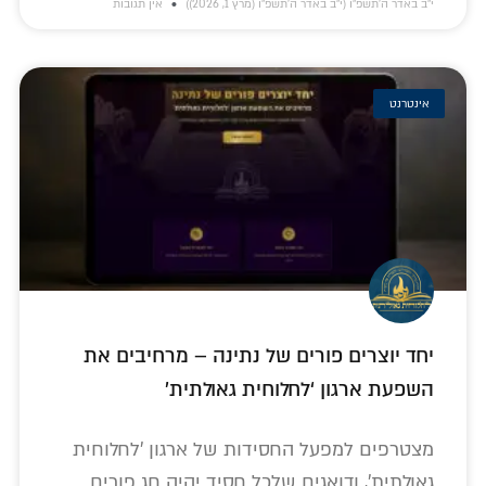
י״ב באדר ה׳תשפ״ו (י״ב באדר ה׳תשפ״ו (מרץ 1, 2026))
אין תגובות
אינטרנט
יחד יוצרים פורים של נתינה – מרחיבים את
השפעת ארגון ‘לחלוחית גאולתית’
מצטרפים למפעל החסידות של ארגון 'לחלוחית
גאולתית', ודואגים שלכל חסיד יהיה חג פורים