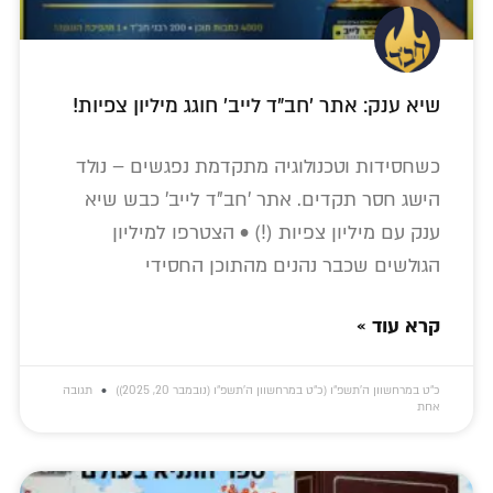
שיא ענק: אתר 'חב"ד לייב' חוגג מיליון צפיות!
כשחסידות וטכנולוגיה מתקדמת נפגשים – נולד
הישג חסר תקדים. אתר 'חב"ד לייב' כבש שיא
ענק עם מיליון צפיות (!) • הצטרפו למיליון
הגולשים שכבר נהנים מהתוכן החסידי
קרא עוד »
כ״ט במרחשוון ה׳תשפ״ו (כ״ט במרחשוון ה׳תשפ״ו (נובמבר 20, 2025))
תגובה
אחת