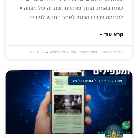
שמח באמת, מתוך פנימיות ושמחה של מצווה •
לתרומה עכשיו הכנסו לאתר החדש לפורים
קרא עוד »
ו׳ באדר ה׳תשפ״ו (ו׳ באדר ה׳תשפ״ו (פברואר 23, 2026))
אין תגובות
אגף המדיה - ארגון לחלוחית גאולתית