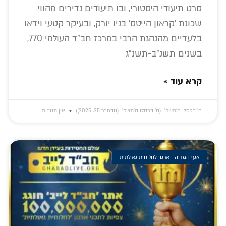
סרט תיעודי היסטורי, ובו תיעודים נדירים מהווי
שכונת 'קראון הייטס' בניו יורק, ובעיקר קטעי וידאו
בלעדיים מהנהגת הרבי במרכז חב"ד העולמי 770,
בשנים תשנ"ב-תשנ"ג
קרא עוד »
ה׳ בכסלו ה׳תשפ״ו (ה׳ בכסלו ה׳תשפ״ו (נובמבר 25, 2025))
אין תגובות
אגף המדיה - ארגון לחלוחית גאולתית