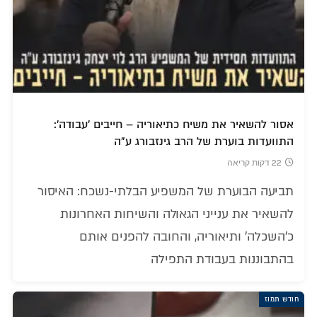
אסור להשאיר את משיח כתיאוריה – חייבים 'עבודה':
התוועדות בוערת של הרב גינזבורג ע"ה
22 דקות קריאה
תביעה הבוערת של המשפיע הבלתי-נשכח: האיסור
להשאיר את ענייני הגאולה והשיחות האחרונות
כ'השכלה' ותיאוריה, והחובה להפנים אותם
בהתבוננות בעבודת התפילה
חודש תמוז