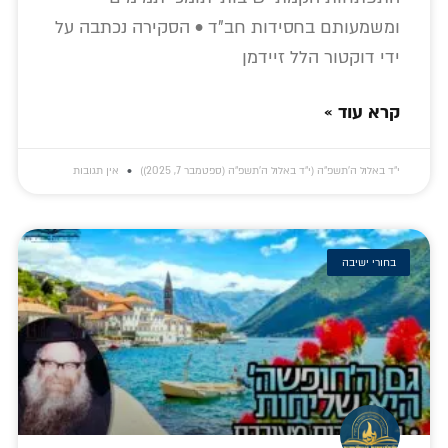
ומשמעותם בחסידות חב"ד • הסקירה נכתבה על
ידי דוקטור הלל זיידמן
קרא עוד »
י״ד באלול ה׳תשפ״ה (י״ד באלול ה׳תשפ״ה (ספטמבר 7, 2025))
אין תגובות
בחורי ישיבה