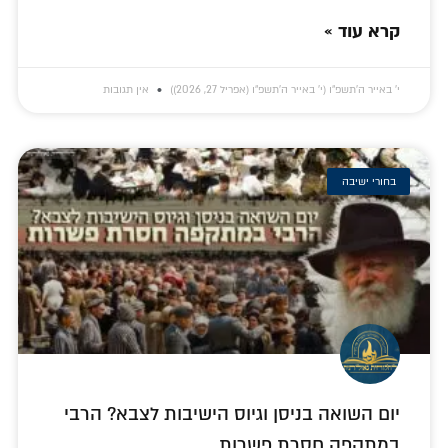
קרא עוד »
י׳ באייר ה׳תשפ״ו (י׳ באייר ה׳תשפ״ו (אפריל 27, 2026))
אין תגובות
בחורי ישיבה
יום השואה בניסן וגיוס הישיבות לצבא? הרבי
במתקפה חסרת פשרות