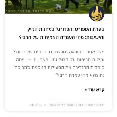
סערת הספורט והכדורגל במחנות הקיץ
והישיבות: מהי העמדה האמיתית של הרבי?
מצד אחד – הוראה נחרצת נגד פרסים של כדורגל
ומילים חריפות על 'ביטול זמן'. מצד שני – שיחה
פומבית המגדירה את הפעילות הגופנית כ'תרופה'
נחוצה • מהי עמדת הרבי?
קרא עוד »
י״ג באב ה׳תשפ״ו (י״ג באב ה׳תשפ״ו (יולי 27, 2026))
אין תגובות