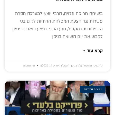
בשיחה חריפה וגלויה, הרבי יוצא למערכה חסרת
פשרות נגד הצעת המפלגות הדתיות לגיוס בני
הישיבות • במקביל, נוגע הרבי בפצע כואב: הניסיון
לקבוע את יום השואה בניסן
קרא עוד »
כ״ז בניסן ה׳תשפ״ו (כ״ז בניסן ה׳תשפ״ו (אפריל 14, 2026))
אין תגובות
אריכות התפילה