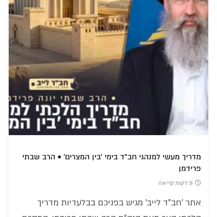
מדריך מעשי למנהגי חב"ד בימי 'בין המצרים' • הרב שבתי
פרידמן
9 דקות קריאה
אתר 'חב"ד לייב' מגיש בפניכם בבלעדיות מדריך