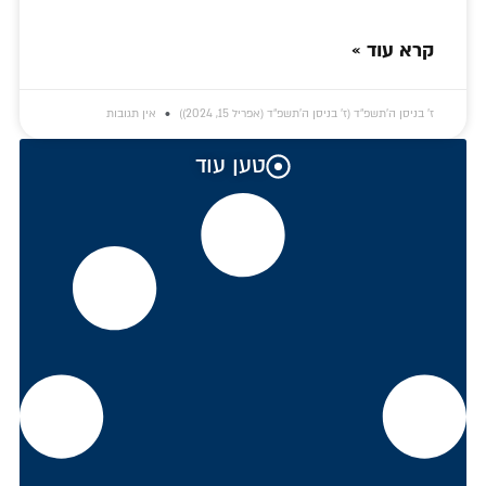
קרא עוד »
ז׳ בניסן ה׳תשפ״ד (ז׳ בניסן ה׳תשפ״ד (אפריל 15, 2024))
אין תגובות
טען עוד