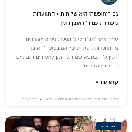
גם ה'חופשה' היא שליחות • התוועדות
מעוררת עם ר' ראובן דונין
עורך אתר 'חב"ד לייב' מגיש קטעים מעוררים
מהתוועדות חסידית של המשפיע ר' ראובן
דונין ע"ה, בנושא שמירת הזמן לחסידים ותמימים
בימי 'בין הזמנים'
קרא עוד »
כ״ד באב ה׳תשפ״ה (כ״ד באב ה׳תשפ״ה (אוגוסט 18, 2025))
תגובה אחת
בחורי ישיבה