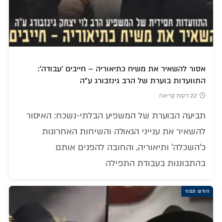
אסור להשאיר את משיח כתיאוריה – חייבים 'עבודה':
התוועדות בוערת של הרב גינזבורג ע"ה
22 דקות קריאה
תביעה הבוערת של המשפיע הבלתי-נשכח: האיסור
להשאיר את ענייני הגאולה והשיחות האחרונות
כ'השכלה' ותיאוריה, והחובה להפנים אותם
בהתבוננות בעבודת התפילה
חודש תמוז