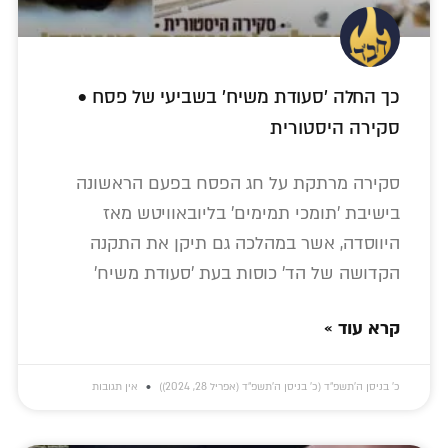
כך החלה 'סעודת משיח' בשביעי של פסח •
סקירה היסטורית
סקירה מרתקת על חג הפסח בפעם הראשונה
בישיבת 'תומכי תמימים' בליובאוויטש מאז
היווסדה, אשר במהלכה גם תיקן את התקנה
הקדושה של הד' כוסות בעת 'סעודת משיח'
קרא עוד »
כ׳ בניסן ה׳תשפ״ד (כ׳ בניסן ה׳תשפ״ד (אפריל 28, 2024))
אין תגובות