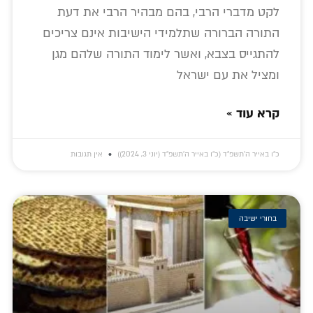
לקט מדברי הרבי, בהם מבהיר הרבי את דעת
התורה הברורה שתלמידי הישיבות אינם צריכים
להתגייס בצבא, ואשר לימוד התורה שלהם מגן
ומציל את עם ישראל
קרא עוד »
כ״ו באייר ה׳תשפ״ד (כ״ו באייר ה׳תשפ״ד (יוני 3, 2024))
אין תגובות
בחורי ישיבה