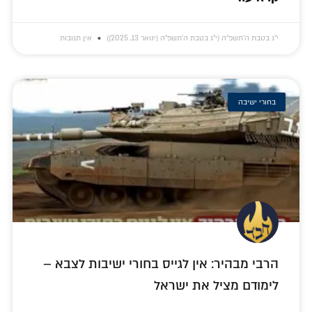
י״ג בטבת ה׳תשפ״ה (י״ג בטבת ה׳תשפ״ה (ינואר 13, 2025))
אין תגובות
בחורי ישיבה
הרבי מבהיר: אין לגייס בחורי ישיבות לצבא –
לימודם מציל את ישראל