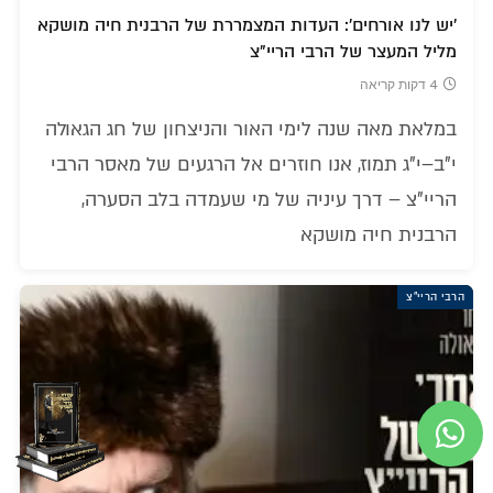
'יש לנו אורחים': העדות המצמררת של הרבנית חיה מושקא
מליל המעצר של הרבי הריי"צ
4 דקות קריאה
במלאת מאה שנה לימי האור והניצחון של חג הגאולה
י"ב–י"ג תמוז, אנו חוזרים אל הרגעים של מאסר הרבי
הריי"צ – דרך עיניה של מי שעמדה בלב הסערה,
הרבנית חיה מושקא
הרבי הריי"צ