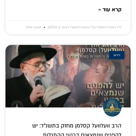
קרא עוד »
ט״ז בטבת ה׳תשפ״ו (ט״ז בטבת ה׳תשפ״ו (ינואר 5, 2026))
תגובה אחת
וידאו
הרב וועלוועל קסלמן מחזק בתשנ"ד: יש
להפנים שנמצאים ברגעי ההתגלות