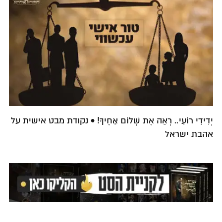
יְדִידִי רוֹעִי.. רְאֵה אֶת שְׁלוֹם אַחֶיךָ! • נקודת מבט אישית על
אהבת ישראל