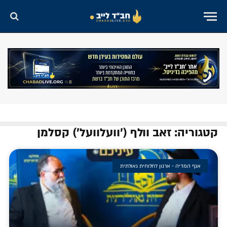
קטגוריה: זאב וולף ('וועלוועל') קסלמן
אגף המדיה - ארגון לחלוחית גאולתית