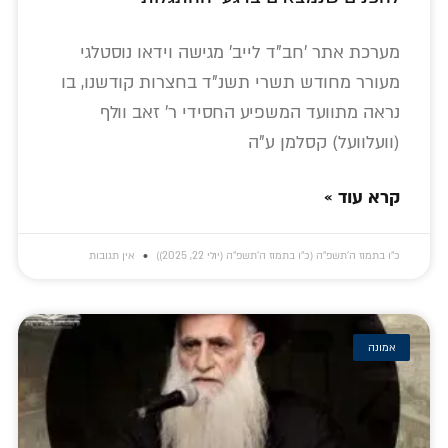
מערכת אתר 'חב"ד לייב' מגישה וידאו נוסטלגי
מעורר מחודש תשרי תשנ"ד בחצרות קודשנו, בו
נראה מתוועד המשפיע החסידי ר' זאב וולף
(וועלוועל) קסלמן ע"ה
קרא עוד »
כ״ו בתמוז ה׳תשפ״ה (כ״ו בתמוז ה׳תשפ״ה (יולי 22, 2025))
אין תגובות
אמונה