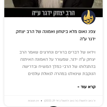
צפו: נאום מלא ביטחון ואמונה של הרב יצחק
ידגר ע"ה
וידאו של דברים ברורים ונחרצים שאמר הרב
יצחק ע"ה ידגר, שמעורר על האמונה האיתנה
בהתגלותו של הרבי כמלך המשיח ובדרישה
הנוקבת שיגאלנו במהרה לגאולת עולמים
קרא עוד »
א׳ באב ה׳תשפ״ג (א׳ באב ה׳תשפ״ג (יולי 19, 2023))
אין תגובות