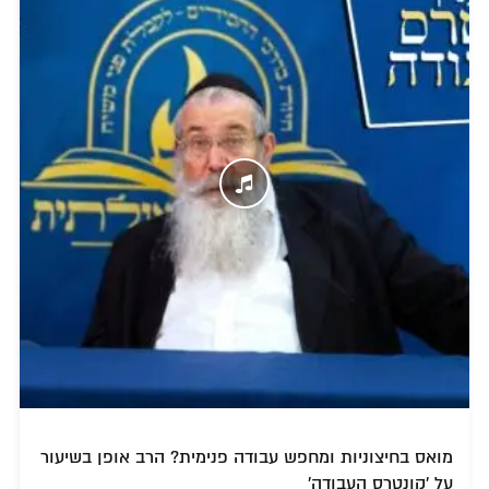
מואס בחיצוניות ומחפש עבודה פנימית? הרב אופן בשיעור
על 'קונטרס העבודה'