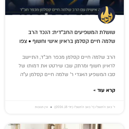
שושלת המשפיעים החב"דית: הנכד הרב
שלמה חיים קסלמן בראיון אישי וחשוף • צפו
הרב שלמה חיים קסלמן מכפר חב"ד, התיישב
לראיון חשוף ומרתק שבו שירטט את דמותו של
סבו המשפיע האגדי ר' שלמה חיים קסלמן ע"ה
קרא עוד »
ד׳ באב ה׳תשפ״ו (ד׳ באב ה׳תשפ״ו (יולי 18, 2026))
אין תגובות