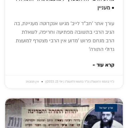
• מעניין
עורך אתר 'חב"ד לייב' מגיש אנקדוטה מעניינת, בה
הגיב הרבי בתשובה מפתיעה וחריפה, לשאלת
הרב מנחם פרוש 'מדוע אין הרבי מצטרף למועצת
גדולי התורה'
קרא עוד »
כ״ד בתמוז ה׳תשפ״ג (כ״ד בתמוז ה׳תשפ״ג (יולי 13, 2023))
אין תגובות
ארץ ישראל