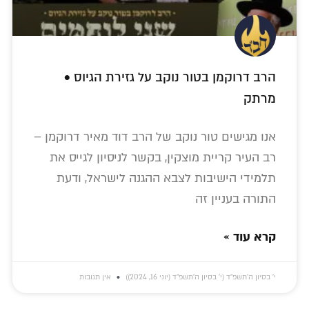
הרב דרוקמן בטור נוקב על גזירת הגיוס •
מרתק
אנו מגישים טור נוקב של הרב דוד מאיר דרוקמן –
רב העיר קריית מוצקין, בקשר לניסיון לגייס את
תלמידי הישיבות לצבא ההגנה לישראל, ודעת
התורה בעניין זה
קרא עוד »
י׳ בסיון ה׳תשפ״ד (י׳ בסיון ה׳תשפ״ד (יוני 16, 2024))
אין תגובות