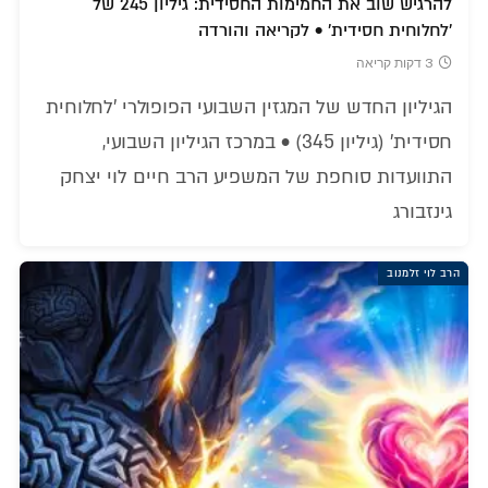
להרגיש שוב את החמימות החסידית: גיליון 245 של
'לחלוחית חסידית' • לקריאה והורדה
3 דקות קריאה
הגיליון החדש של המגזין השבועי הפופולרי 'לחלוחית
חסידית' (גיליון 345) • במרכז הגיליון השבועי,
התוועדות סוחפת של המשפיע הרב חיים לוי יצחק
גינזבורג
הרב לוי זלמנוב