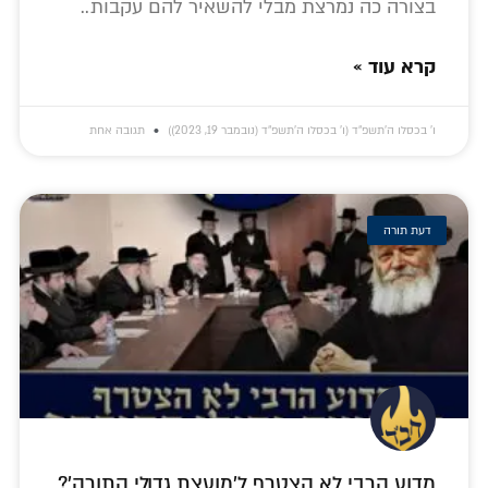
בצורה כה נמרצת מבלי להשאיר להם עקבות..
קרא עוד »
ו׳ בכסלו ה׳תשפ״ד (ו׳ בכסלו ה׳תשפ״ד (נובמבר 19, 2023))
תגובה אחת
דעת תורה
מדוע הרבי לא הצטרף ל'מועצת גדולי התורה'?