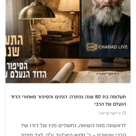
תעלומה בת 80 שנה נפתרה: הפנים והסיפור מאחורי הדוד
הנעלם של הרבי
3 דקות קריאה
לראשונה מאז השואה, נחשפים פניו של דודו של
הרבי שנשכח – ר' זוסיא קזצ'קוב ע"ה, לצד סיפור