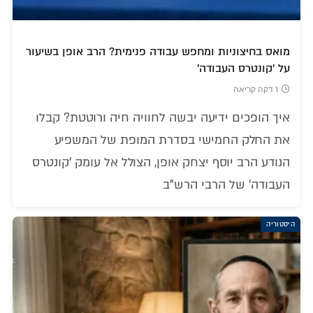
מואס בחיצוניות ומחפש עבודה פנימית? הרב אופן בשיעור
על 'קונטרס העבודה'
1 דקה קריאה
איך הופכים ידיעה יבשה לחוויה חיה ורוטטת? קבלו
את החלק החמישי בסדרת המופת של המשפיע
הנודע הרב יוסף יצחק אופן, הצולל אל עומק 'קונטרס
העבודה' של הרבי הרש"ב
היסטוריה