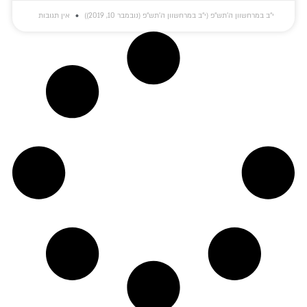
י״ב במרחשוון ה׳תש״פ (י״ב במרחשוון ה׳תש״פ (נובמבר 10, 2019))
אין תגובות