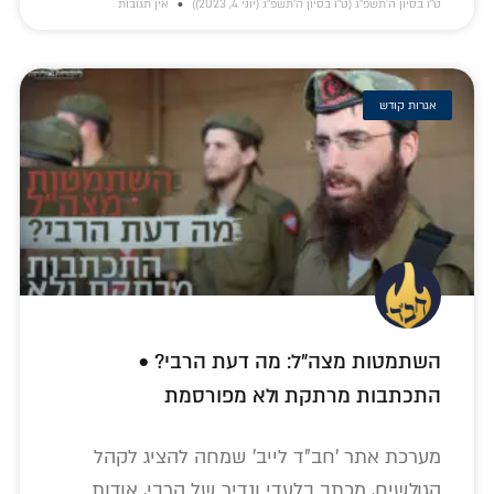
ט״ו בסיון ה׳תשפ״ג (ט״ו בסיון ה׳תשפ״ג (יוני 4, 2023))
אין תגובות
אגרות קודש
השתמטות מצה"ל: מה דעת הרבי? •
התכתבות מרתקת ולא מפורסמת
מערכת אתר 'חב"ד לייב' שמחה להציג לקהל
הגולשים, מכתב בלעדי ונדיר של הרבי, אודות