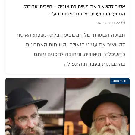
אסור להשאיר את משיח כתיאוריה – חייבים 'עבודה':
התוועדות בוערת של הרב גינזבורג ע"ה
22 דקות קריאה
תביעה הבוערת של המשפיע הבלתי-נשכח: האיסור
להשאיר את ענייני הגאולה והשיחות האחרונות
כ'השכלה' ותיאוריה, והחובה להפנים אותם
בהתבוננות בעבודת התפילה
חודש תמוז