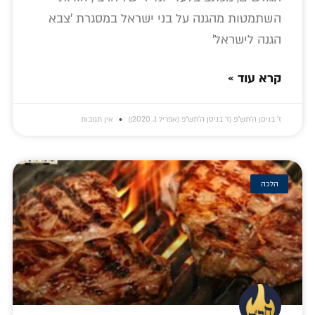
השתמטות מהגנה על בני ישראל במסגרת 'צבא
הגנה לישראל'
קרא עוד »
ז׳ בניסן ה׳תש״פ (ז׳ בניסן ה׳תש״פ (אפריל 1, 2020))
אין תגובות
הלכה