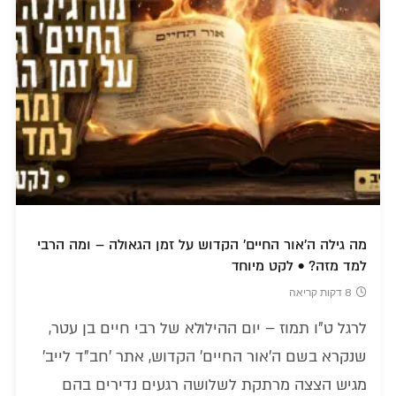
מה גילה ה'אור החיים' הקדוש על זמן הגאולה – ומה הרבי
למד מזה? • לקט מיוחד
8 דקות קריאה
לרגל ט"ו תמוז – יום ההילולא של רבי חיים בן עטר,
שנקרא בשם ה'אור החיים' הקדוש, אתר 'חב"ד לייב'
מגיש הצצה מרתקת לשלושה רגעים נדירים בהם