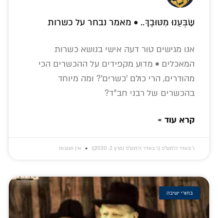
שַׂבְּעֵנוּ מִטּוּבֶךָ.. • מאמר נבחר על כשרות
אנו מגישים טור דעה אישי בנושא כשרות
המאכלים • מדוע מקפידים על ההכשרים הכי
מהודרים, הרי כולם 'כשרים'? ומה מיוחד
בהכשרים של רבני חב"ד?
קרא עוד »
ו׳ באדר ה׳תש״פ (ו׳ באדר ה׳תש״פ (מרץ 2, 2020))
אין תגובות
בחורי ישיבה