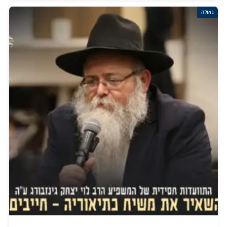
גאולה