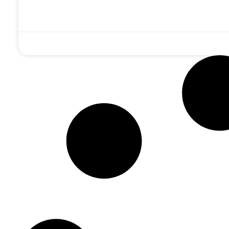
ינו א-ל': מה
הדרך לבנות את בית
'איכה' של גאולה:
 מאחורי שיר
המקדש: הציצו
איך הופכים חורבן
לה המסתורי
פנימה לגיליון
לברכה? • טור
בואת הרבי
'לחלוחית חסידית' •
לתשעה באב
הריי"צ?
להורדה