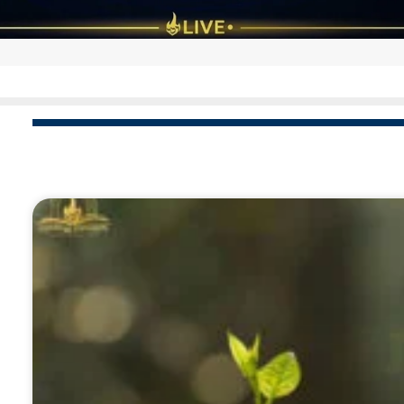
ר'
הלכה למעשה: דיני ומנהגי תשעה באב