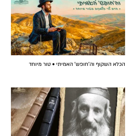
הכלא השקוף וה'חופש' האמיתי • טור מיוחד