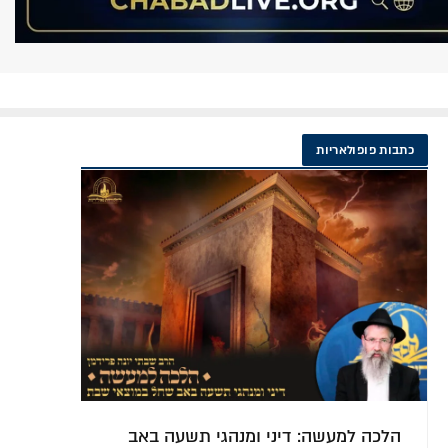
כתבות פופולאריות
בל"ג בעומר עולים לציון הרשב"י במירון?
פור