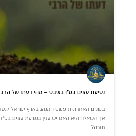
מענדל מרוזוב ור' מענדל פוטרפס
הצצה ראשונה: הרב
250 גליונות של
התפי
נטיעת עצים בט"ו בשבט – מהי דעתו של הרבי
אהרון שוורץ
חיים. מהפיכה אחת
בחבר
התראיין לתוכנית
• טור חגיגי
הריי"צ
הוידאו החב"דית
האב
בשנים האחרונות פשט המנהג בארץ ישראל לנטוע 
'שאו מרום עיניכם'
המכפי
אך השאלה היא האם יש ענין בנטיעת עצים בט"ו
תורה?