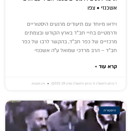
אשכנזי • צפו
וידאו מיוחד עם תיעודים מרגעים היסטוריים
ודרמטיים בחיי חב"ד בארץ הקודש ובצמתים
מרכזיים של כפר חב"ד, בהקשר לרבו של כפר
חב"ד – הרב מרדכי שמואל ע"ה אשכנזי
קרא עוד »
ז׳ בניסן ה׳תשפ״ג (ז׳ בניסן ה׳תשפ״ג (מרץ 29, 2023))
אין תגובות
היסטוריה