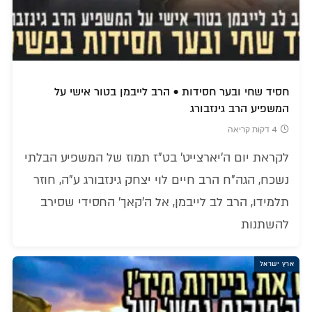
חסיד שחי ובער חסידות • הרב לייבמן בטור אישי על
המשפיע הרב גינזבורג
4 דקות קריאה
לקראת יום ה'יארצייט' בט"ז תמוז של המשפיע הבלתי
נשכח, הגה"ח הרב חיים לוי יצחק גינזבורג ע"ה, חוזר
תלמידו, הרב לב לייבמן, אל ה'קאך' החסידי שסירב
להשתנות
ארץ ישראל