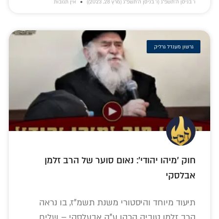
ו׳ בניסן ה׳תשפ״ג (ו׳ בניסן ה׳תשפ״ג (מרץ 28, 2023))
אין תגובות
גרשון מענדל גרליק
חוק 'מיהו יהודי': נאום סוער של הרב זלמן
אבלסקי
תיעוד מיוחד והיסטורי משנת תשמ"ז, בו נראה
הרב זלמן טוביה הכהן ע"ה אבעלסקי – שליח