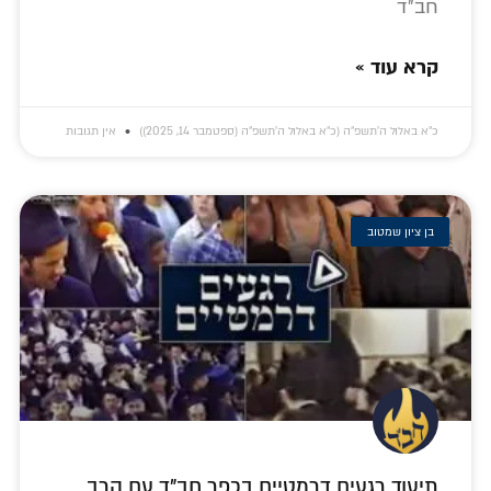
חב"ד
קרא עוד »
כ״א באלול ה׳תשפ״ה (כ״א באלול ה׳תשפ״ה (ספטמבר 14, 2025))
אין תגובות
בן ציון שמטוב
תיעוד רגעים דרמטיים בכפר חב"ד עם הרב