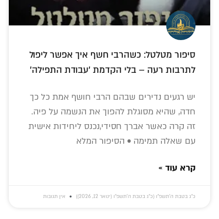
סיפור מטלטל: כשהרבי חשף איך אפשר ליפול
לתרבות רעה – בלי הקדמת 'עבודת התפילה'
יש רגעים נדירים שבהם הרבי חושף אמת כל כך
חדה, שהיא מסוגלת להפוך את הנשמה על פיה.
זה קרה כאשר אברך חסידי,נכנס ליחידות אישית
עם שאלה תמימה • הסיפור המלא
קרא עוד »
כ״ג בטבת ה׳תשפ״ו (כ״ג בטבת ה׳תשפ״ו (ינואר 12, 2026))
אין תגובות