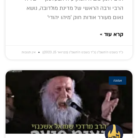
הרבי ורבה הראשי של מדינת מולדובה, נושא
נאום מעורר אודות חוק 'מיהו יהודי'
קרא עוד »
כ״ד בשבט ה׳תשפ״ג (כ״ד בשבט ה׳תשפ״ג (פברואר 15, 2023))
אין תגובות
אמונה