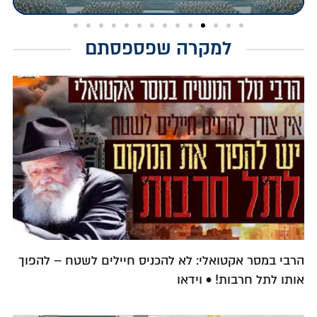
למקרה שפספסתם
הרבי במסר אקטואלי: לא להכניס חיילים לשטח – להפוך
אותו לתל חרבות! • וידאו