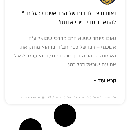
נאום חוצב להבות של הרב אשכנזי: על חב"ד
להתאחד סביב 'יחי אדוננו'
נאום מיוחד שנשא הרב מרדכי שמואל ע"ה
אשכנזי – רבו של כפר חב"ד, בו הוא מחזק את
האמונה הטהורה בכך שהרבי חי, והוא עומד לגאול
את עם ישראל בכל רגע
קרא עוד »
ט״ו בשבט ה׳תשפ״ג (ט״ו בשבט ה׳תשפ״ג (פברואר 6, 2023))
תגובה אחת