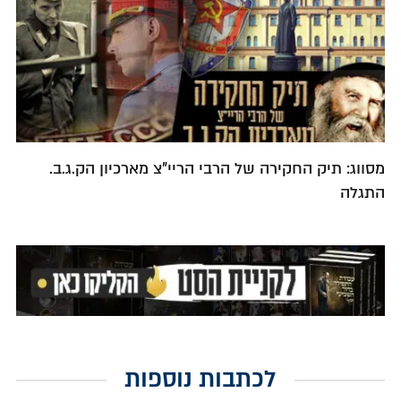
מסווג: תיק החקירה של הרבי הריי"צ מארכיון הק.ג.ב.
התגלה
לכתבות נוספות