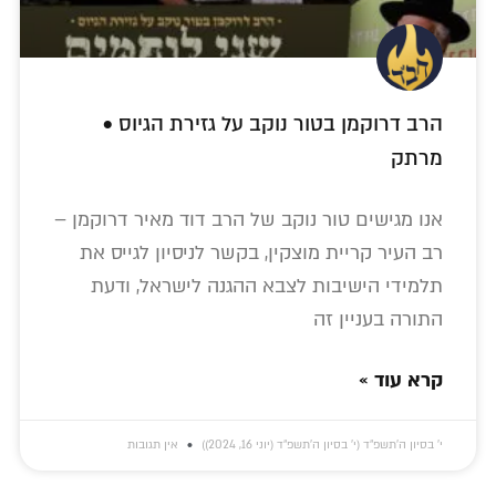
הרב דרוקמן בטור נוקב על גזירת הגיוס •
מרתק
אנו מגישים טור נוקב של הרב דוד מאיר דרוקמן –
רב העיר קריית מוצקין, בקשר לניסיון לגייס את
תלמידי הישיבות לצבא ההגנה לישראל, ודעת
התורה בעניין זה
קרא עוד »
י׳ בסיון ה׳תשפ״ד (י׳ בסיון ה׳תשפ״ד (יוני 16, 2024))
אין תגובות