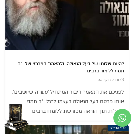
להיות שלוחו של בעל הגאולה: ה'מאמר' המרכזי של י"ב
תמוז ללימוד ברבים
11 דקות קריאה
לפניכם את המאמר דיבור המתחיל 'עשרה שיושבים',
אותו פרסם בעל הגאולה בעצמו לרגל י"ב תמוז
תרפ"ח, תוך הוראה מפורשת ללומדו ברבים
הרבי הריי"צ