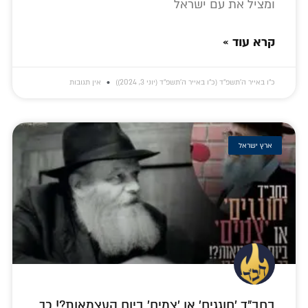
ומציל את עם ישראל
קרא עוד »
כ״ו באייר ה׳תשפ״ד (כ״ו באייר ה׳תשפ״ד (יוני 3, 2024))
אין תגובות
ארץ ישראל
בחב"ד 'חוגגים' או 'צמים' ביום העצמאות?! כך