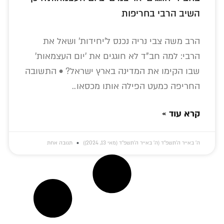
השיב הרבי בחריפות
הרב משה צבי נריה נכנס ל'יחידות' ושאל את
הרבי: למה חב"ד לא חוגגים את 'יום העצמאות'
שבו הקימו את המדינה בארץ ישראל? • התשובה
החריפה כמעט הפילה אותו מכסאו..
קרא עוד »
ה׳ באייר ה׳תשפ״ד (ה׳ באייר ה׳תשפ״ד (מאי 13, 2024))
תגובה אחת