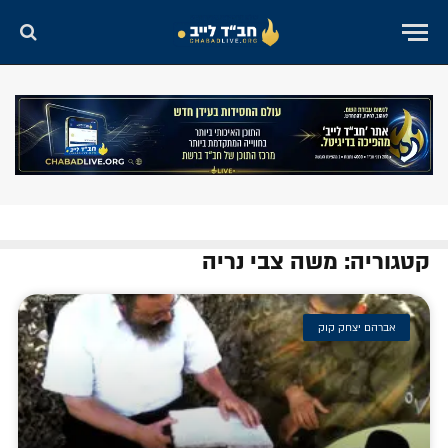
קטגוריה: משה צבי נריה
אברהם יצחק קוק