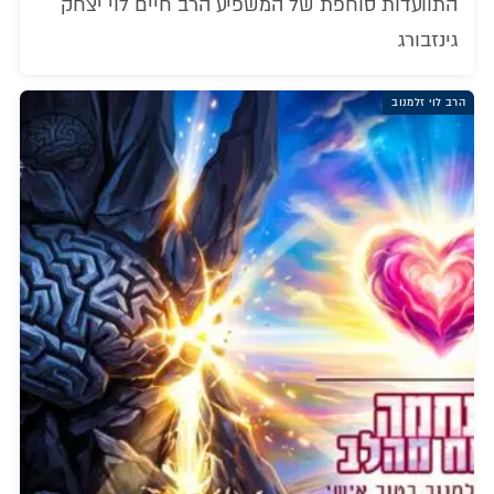
התוועדות סוחפת של המשפיע הרב חיים לוי יצחק
גינזבורג
הרב לוי זלמנוב