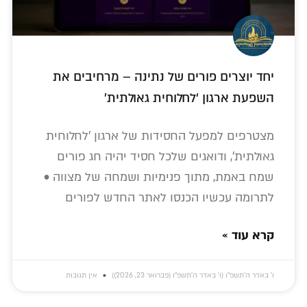
יחד יוצרים פורים של נתינה – מרחיבים את
השפעת ארגון ‘לחלוחית גאולתית’
מצטרפים למפעל החסידות של ארגון 'לחלוחית
גאולתית', ודואגים שלכל חסיד יהיה חג פורים
שמח באמת, מתוך פנימיות ושמחה של מצווה •
לתרומה עכשיו הכנסו לאתר החדש לפורים
קרא עוד »
ו׳ באדר ה׳תשפ״ו (ו׳ באדר ה׳תשפ״ו (פברואר 23, 2026))
אין תגובות