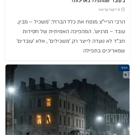
ב'עובד' שמתפלל באריכות?
9 דקות קריאה
הרבי הריי"צ מנסח את כלל הברזל: 'משכיל – מבין,
עובד – מרגיש'. המהפיכה האמיתית של חסידות
חב"ד לא נועדה לייצר רק 'משכילים' , אלא 'עובדים'
שמאריכים בתפילה
הרבי