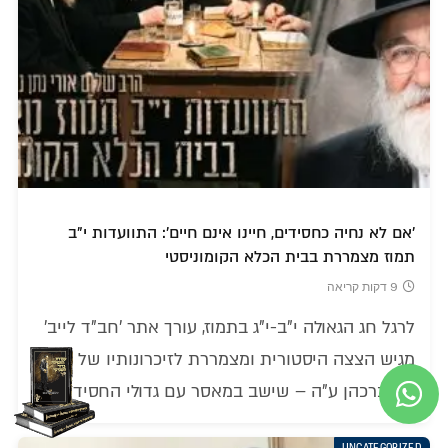
'אם לא נחיה כחסידים, חיינו אינם חיים': התוועדות י"ב
תמוז מצמררת בבית הכלא הקומוניסטי
9 דקות קריאה
לרגל חג הגאולה י"ב-י"ג בתמוז, עורך אתר 'חב"ד לייב'
מגיש הצצה היסטורית ומצמררת לזיכרונותיו של הרב
נתן ברכהן ע"ה – שישב במאסר עם גדולי החסידים
UNCATEGORIZED