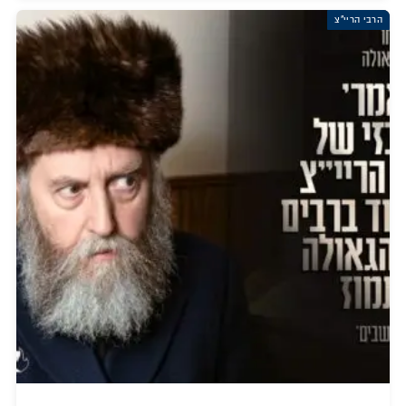
הרבי הריי"צ