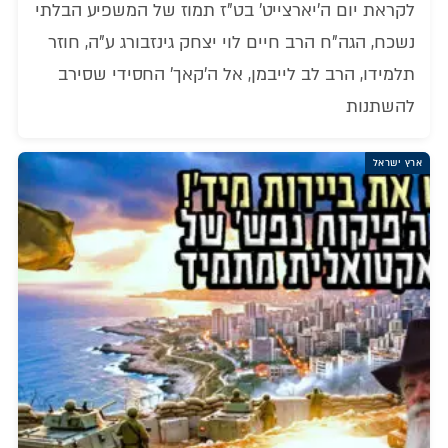
לקראת יום ה'יארצייט' בט"ז תמוז של המשפיע הבלתי
נשכח, הגה"ח הרב חיים לוי יצחק גינזבורג ע"ה, חוזר
תלמידו, הרב לב לייבמן, אל ה'קאך' החסידי שסירב
להשתנות
ארץ ישראל