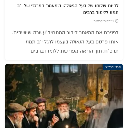
להיות שלוחו של בעל הגאולה: ה'מאמר' המרכזי של י"ב
תמוז ללימוד ברבים
11 דקות קריאה
לפניכם את המאמר דיבור המתחיל 'עשרה שיושבים',
אותו פרסם בעל הגאולה בעצמו לרגל י"ב תמוז
תרפ"ח, תוך הוראה מפורשת ללומדו ברבים
הרבי הריי"צ