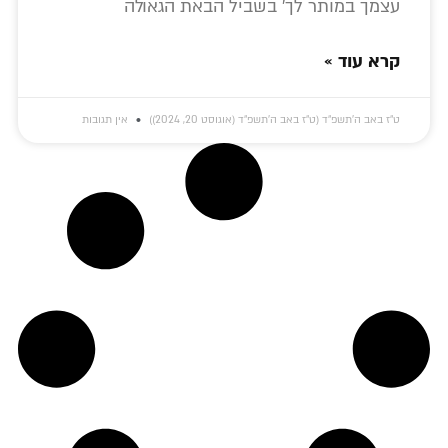
עצמך במותר לך' בשביל הבאת הגאולה
קרא עוד »
ט״ז באב ה׳תשפ״ד (ט״ז באב ה׳תשפ״ד (אוגוסט 20, 2024))
אין תגובות