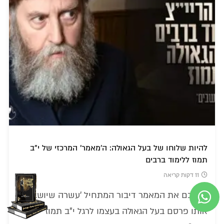
להיות שלוחו של בעל הגאולה: ה'מאמר' המרכזי של י"ב
תמוז ללימוד ברבים
11 דקות קריאה
לפניכם את המאמר דיבור המתחיל 'עשרה שיושבים',
אותו פרסם בעל הגאולה בעצמו לרגל י"ב תמוז