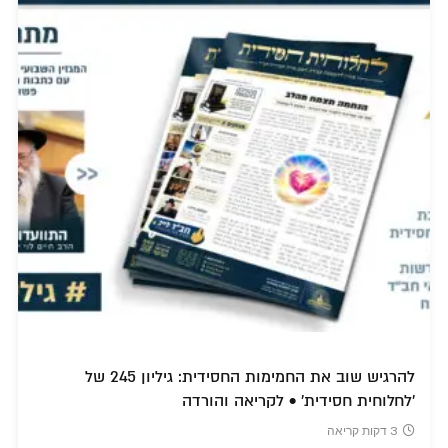
להרגיש שוב את החמימות החסידית: גיליון 245 של
'לחלוחית חסידית' • לקריאה והורדה
3 דקות קריאה