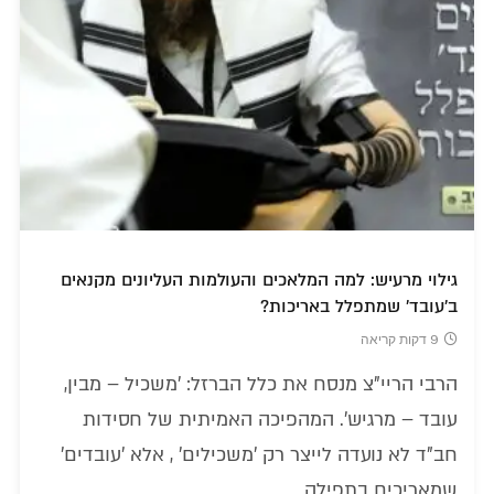
גילוי מרעיש: למה המלאכים והעולמות העליונים מקנאים
ב'עובד' שמתפלל באריכות?
9 דקות קריאה
הרבי הריי"צ מנסח את כלל הברזל: 'משכיל – מבין,
עובד – מרגיש'. המהפיכה האמיתית של חסידות
חב"ד לא נועדה לייצר רק 'משכילים' , אלא 'עובדים'
שמאריכים בתפילה