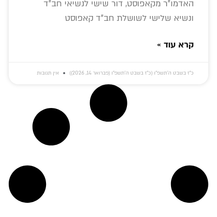
האדמו"ר מקאפוסט, דור שישי לנשיאי חב"ד
ונשיא שלישי לשושלת חב"ד קאפוסט
קרא עוד »
כ״ז בשבט ה׳תשפ״ו (כ״ז בשבט ה׳תשפ״ו (פברואר 14, 2026))
אין תגובות