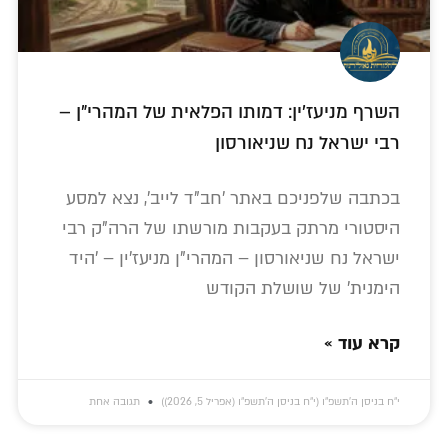
השרף מניעז'ין: דמותו הפלאית של המהרי"ן –
רבי ישראל נח שניאורסון
בכתבה שלפניכם באתר 'חב"ד לייב', נצא למסע
היסטורי מרתק בעקבות מורשתו של הרה"ק רבי
ישראל נח שניאורסון – המהרי"ן מניעז'ין – 'היד
הימנית' של שושלת הקודש
קרא עוד »
י״ח בניסן ה׳תשפ״ו (י״ח בניסן ה׳תשפ״ו (אפריל 5, 2026))
תגובה אחת