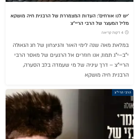
'יש לנו אורחים': העדות המצמררת של הרבנית חיה מושקא
מליל המעצר של הרבי הריי"צ
4 דקות קריאה
במלאת מאה שנה לימי האור והניצחון של חג הגאולה
י"ב–י"ג תמוז, אנו חוזרים אל הרגעים של מאסר הרבי
הריי"צ – דרך עיניה של מי שעמדה בלב הסערה,
הרבנית חיה מושקא
הרבי הריי"צ