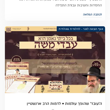
החסידות וחשיבות עבודת התפילה
לכתבה המלאה
אגף הוצאה לאור - לחלוחית גאולתית
ה'עובד' שהופך עולמות • לדמות הרב ארנשטיין