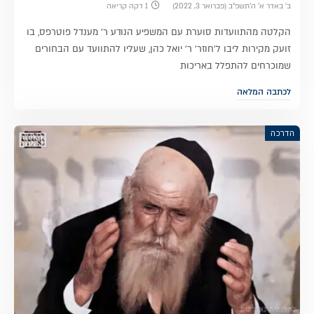
ב׳ באדר א׳ ה׳תשפ״ב (פברואר 3, 2022)
1 דקה קריאה
הקלטה מהתוועדות סוערת עם המשפיע הנודע ר' מענדל פוטרפס, בו
זועק מקירות ליבו ל'חוזר' ר' יואל כהן, שעליו להתוועד עם הבחורים
שמוכרחים להתפלל באריכות
לכתבה המלאה
הדרכה