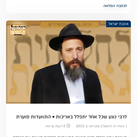
לכתבה המלאה
אהבת ישראל
לרבי נוגע שכל אחד יתפלל באריכות • התוועדות סוערת
ג׳ באדר א׳ ה׳תשפ״ב (פברואר 4, 2022)
8 דקות קריאה