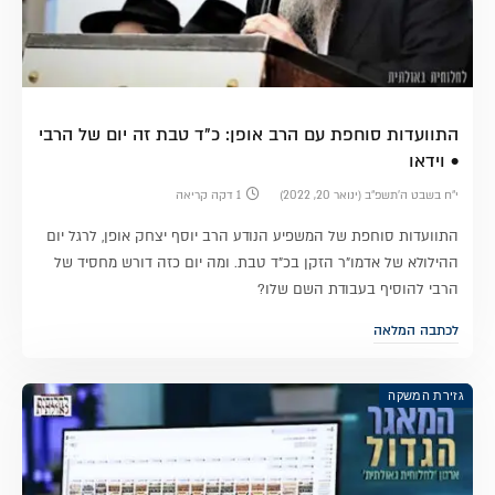
התוועדות סוחפת עם הרב אופן: כ"ד טבת זה יום של הרבי
• וידאו
י״ח בשבט ה׳תשפ״ב (ינואר 20, 2022)
1 דקה קריאה
התוועדות סוחפת של המשפיע הנודע הרב יוסף יצחק אופן, לרגל יום
ההילולא של אדמו"ר הזקן בכ"ד טבת. ומה יום כזה דורש מחסיד של
הרבי להוסיף בעבודת השם שלו?
לכתבה המלאה
גזירת המשקה