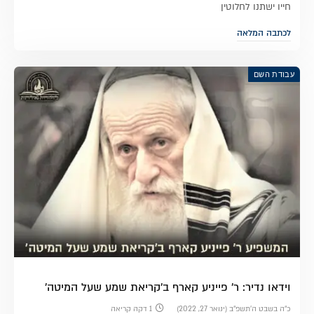
חייו ישתנו לחלוטין
לכתבה המלאה
עבודת השם
וידאו נדיר: ר' פייניע קארף ב'קריאת שמע שעל המיטה'
כ״ה בשבט ה׳תשפ״ב (ינואר 27, 2022)
1 דקה קריאה