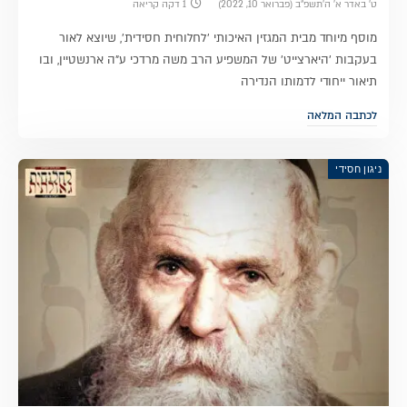
ט׳ באדר א׳ ה׳תשפ״ב (פברואר 10, 2022)
1 דקה קריאה
מוסף מיוחד מבית המגזין האיכותי 'לחלוחית חסידית', שיוצא לאור
בעקבות 'היארצייט' של המשפיע הרב משה מרדכי ע"ה ארנשטיין, ובו
תיאור ייחודי לדמותו הנדירה
לכתבה המלאה
ניגון חסידי