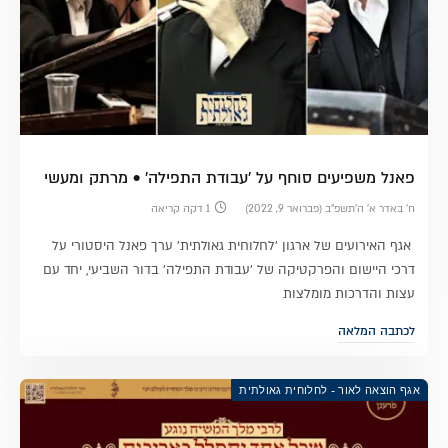
פאנל משפיעים סוחף על 'עבודת התפילה' • מרתק ומעשי
ח׳ באדר א׳ ה׳תשפ״ב (פברואר 9, 2022)
1 דקה קריאה
אגף האירועים של ארגון 'לחלוחית גאולתית' ערך פאנל היסטורי על
דרכי היישום והפרקטיקה של 'עבודת התפילה' בדור השביעי, יחד עם
עצות והדרכות מומלצות
לכתבה המלאה
אגף הוצאה לאור - לחלוחית גאולתית