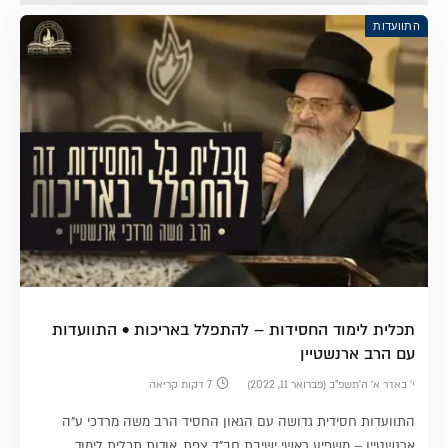
התוועדות
תכלית לימוד החסידות – להתפלל באריכות • התוועדות
עם הרב ארנשטיין
י׳ באדר א׳ ה׳תשפ״ב (פברואר 11, 2022)
7 דקות קריאה
התוועדות חסידית גדושה עם הגאון החסיד הרב משה מרדכי ע"ה
ארנשטיין – משפיע ראשי ישיבת חב"ד צפת, אודות תכלית לימוד