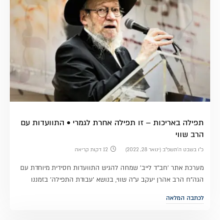
תפילה באריכות – זו תפילה אחרת לגמרי • התוועדות עם
הרב שווי
כ״ו בשבט ה׳תשפ״ב (ינואר 28, 2022)
12 דקות קריאה
מערכת אתר 'חב"ד לייב' שמחה להגיש התוועדות חסידית מיוחדת עם
הגה"ח הרב אהרן יעקב ע"ה שווי, בנושא 'עבודת התפילה' בזמננו
לכתבה המלאה