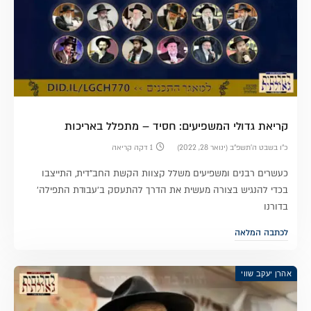
קריאת גדולי המשפיעים: חסיד – מתפלל באריכות
כ״ו בשבט ה׳תשפ״ב (ינואר 28, 2022)
1 דקה קריאה
כעשרים רבנים ומשפיעים משלל קצוות הקשת החב"דית, התייצבו
בכדי להנגיש בצורה מעשית את הדרך להתעסק ב'עבודת התפילה'
בדורנו
לכתבה המלאה
אהרן יעקב שווי