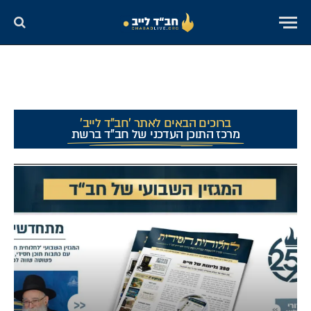
ברוכים הבאים לאתר 'חב"ד לייב'
מרכז התוכן העדכני של חב"ד ברשת