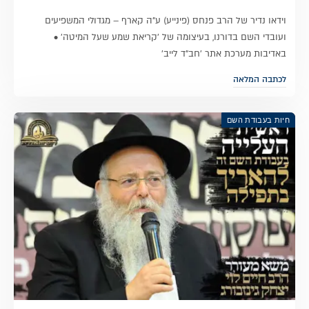
וידאו נדיר של הרב פנחס (פינייע) ע"ה קארף – מגדולי המשפיעים
ועובדי השם בדורנו, בעיצומה של 'קריאת שמע שעל המיטה' •
באדיבות מערכת אתר 'חב"ד לייב'
לכתבה המלאה
חיות בעבודת השם