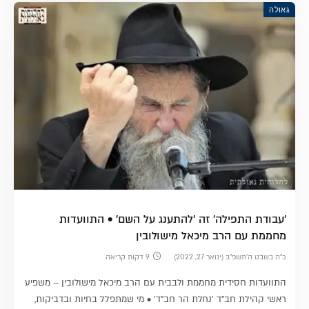
גאולה
'עבודת התפילה' זה 'להתענג על השם' • התוועדות
מחממת עם הרב מיכאל מישולובין
כ״ה בשבט ה׳תשפ״ב (ינואר 27, 2022)
9 דקות קריאה
התוועדות חסידית מחממת ולבבית עם הרב מיכאל מישולובין – משפיע
ראשי קהילת חב"ד 'נחלת הר חב"ד' • מי שמתפלל בחיות ובדביקות,