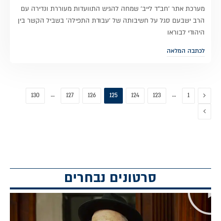
מערכת אתר 'חב"ד לייב' שמחה להגיש התוועדות מעוררת ונדירה עם
הרב ישבעם סגל על חשיבותה של 'עבודת התפילה' בשביל הקשר בין
היהודי לבוראו
לכתבה המלאה
קודם
…
…
130
127
126
125
124
123
1
הבא
סרטונים נבחרים