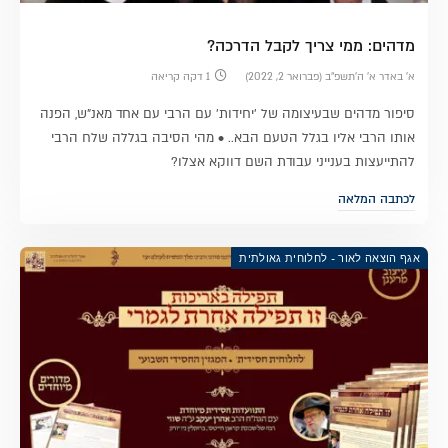
מדהים: ממי צריך לקבל הדרכה?
א׳ באדר א׳ ה׳תשפ״ב (פברואר 2, 2022)
1 דקה קריאה
סיפור מדהים שבעיצומה של 'יחידות' עם הרבי עם אחד מאנ"ש, הפנה
אותו הרבי אליו בגלל הטעם הבא.. • מהי הסיבה בגללה שלח הרבי
להתייעצות בענייני עבודת השם דווקא אצלו?
לכתבה המלאה
אגף הוצאה לאור - לחלוחית גאולתית