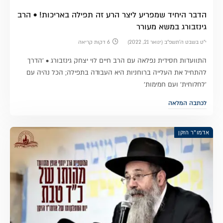
הדבר היחיד שמפריע ליצר הרע זה תפילה באריכות! • הרב
גינזבורג במשא מעורר
י״ט בשבט ה׳תשפ״ב (ינואר 21, 2022)
6 דקות קריאה
התוועדות חסידית נפלאה עם הרב חיים לוי יצחק גינזבורג • 'הדרך
להתחיל את העלייה ברוחניות היא העבודה בתפילה; הכל נהיה עם
'לחלוחית' ועם חמימות'
לכתבה המלאה
אדמו"ר הזקן