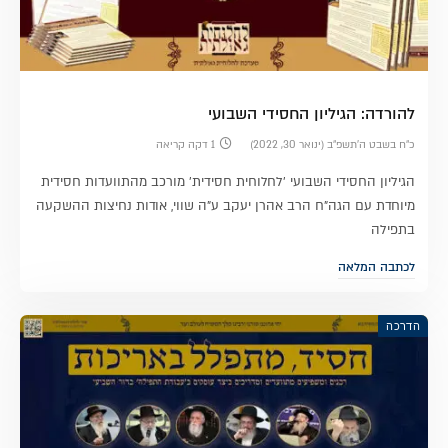
להורדה: הגיליון החסידי השבועי
כ״ח בשבט ה׳תשפ״ב (ינואר 30, 2022)
1 דקה קריאה
הגיליון החסידי השבועי 'לחלוחית חסידית' מורכב מהתוועדות חסידית
מיוחדת עם הגה"ח הרב אהרן יעקב ע"ה שווי, אודות נחיצות ההשקעה
בתפילה
לכתבה המלאה
הדרכה