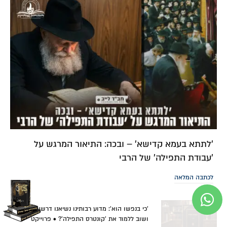
'לתתא בעמא קדישא' – ובכה: התיאור המרגש על
'עבודת התפילה' של הרבי
לכתבה המלאה
'כי בנפשו הוא': מדוע רבותינו נשיאנו דרשו שוב
ושוב ללמוד את 'קונטרס התפילה'? • פרוייקט