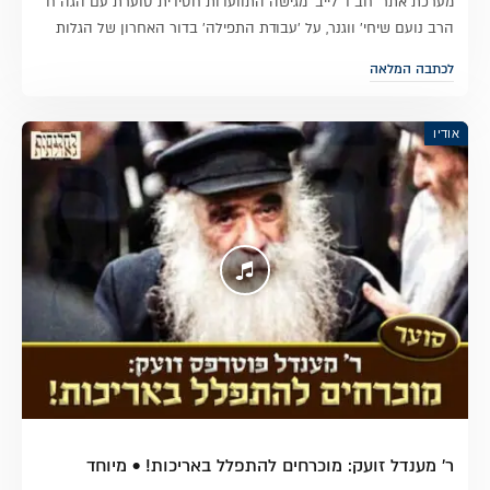
מערכת אתר 'חב"ד לייב' מגישה התוועדות חסידית סוערת עם הגה"ח
הרב נועם שיחי' ווגנר, על 'עבודת התפילה' בדור האחרון של הגלות
לכתבה המלאה
אודיו
ר' מענדל זועק: מוכרחים להתפלל באריכות! • מיוחד