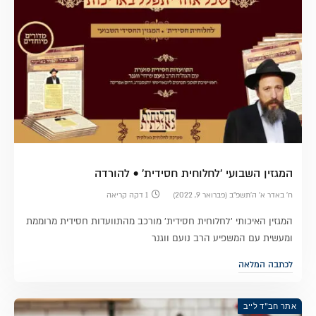
המגזין השבועי 'לחלוחית חסידית' • להורדה
ח׳ באדר א׳ ה׳תשפ״ב (פברואר 9, 2022)
1 דקה קריאה
המגזין האיכותי 'לחלוחית חסידית' מורכב מהתוועדות חסידית מרוממת
ומעשית עם המשפיע הרב נועם ווגנר
לכתבה המלאה
אתר חב"ד לייב