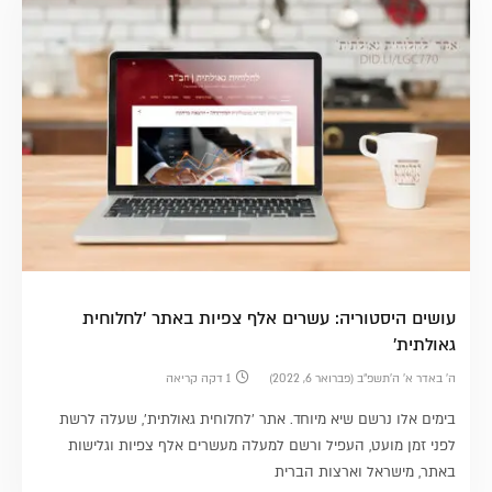
עושים היסטוריה: עשרים אלף צפיות באתר 'לחלוחית
גאולתית'
ה׳ באדר א׳ ה׳תשפ״ב (פברואר 6, 2022)
1 דקה קריאה
בימים אלו נרשם שיא מיוחד. אתר 'לחלוחית גאולתית', שעלה לרשת
לפני זמן מועט, העפיל ורשם למעלה מעשרים אלף צפיות וגלישות
באתר, מישראל וארצות הברית