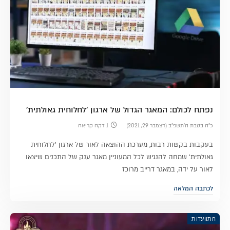
נפתח לכולם: המאגר הגדול של ארגון 'לחלוחית גאולתית'
כ״ה בטבת ה׳תשפ״ב (דצמבר 29, 2021)
1 דקה קריאה
בעקבות בקשות רבות, מערכת ההוצאה לאור של ארגון 'לחלוחית
גאולתית' שמחה להנגיש לכל המעוניין מאגר ענק של התכנים שיצאו
לאור על ידה, במאגר דרייב מרוכז
לכתבה המלאה
התוועדות