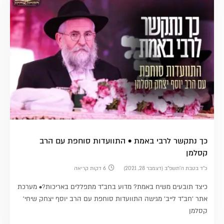
כך נתקשר לרבי באמת • התוועדות סוחפת עם הרב
קסלמן
כ״ד בטבת ה׳תשפ״ב (דצמבר 28, 2021)
6 דקות קריאה
כיצד תובעים משיח באמת? מדוע בחב"ד מתפללים באריכות?• מערכת
אתר 'חב"ד לייב' מגישה התוועדות סוחפת עם הרב יוסף יצחק שיחי'
קסלמן