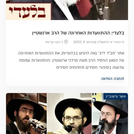
בלעדי: ההתוועדות האחרונה של הרב ארנשטיין
ח׳ באדר א׳ ה׳תשפ״ב (פברואר 9, 2022)
1 דקה קריאה
אתר 'חב"ד לייב' גאה להגיש בבלעדיות, את ההתוועדות האחרונה
של הגאון החסיד הרב משה מרדכי ארנשטיין. ההתוועדות עמוסה
וגדושה בסיפורי חסידים ולחלוחית חסידית
לכתבה המלאה
אשר גרשוביץ