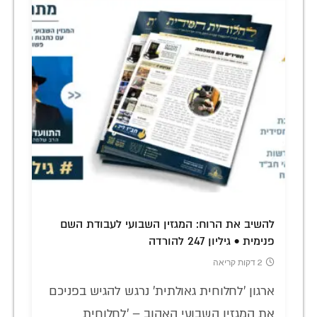
להשיב את הרוח: המגזין השבועי לעבודת השם
פנימית • גיליון 247 להורדה
2 דקות קריאה
ארגון 'לחלוחית גאולתית' נרגש להגיש בפניכם
את המגזין השבועי האהוב – 'לחלוחית