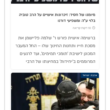
מיומנו של חסיד: זיכרונות אישיים על הרב טוביה
בלוי ע"ה ומשפיעי דורנו
10 דקות קריאה
ברשימה אישית פורש ר' שלמה פליישמן את
מסכת חייו ותחנות החינוך שלו – החל המעבר
המכונן לישיבת 'תומכי תמימים', ועד לרגעים
המרוממים ב'יחידות' במחיצתו של הרבי
אהבת ישראל