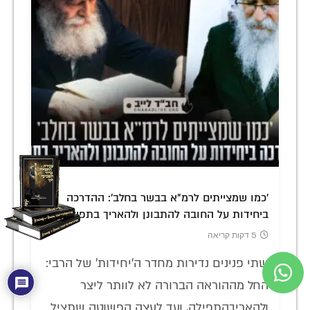
'כמו שמצייתים לרמ"א בבשר בחלב': ההדרכה
ביחידות על החובה להתבונן ולהאריך בתפילה
5 דקות קריאה
שתי פנינים נדירות מחדר ה'יחידות' של הרבי:
החל מההוראה הברורה לא לוותר ליצר
ולהאריךהתפילה, ועד לעצה הפשוטה שתציל