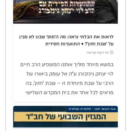
לראות את הבלתי נראה: מה ה'סוס' שבנו לא מבין
על 'שבת חזון'? • התוועדות חסידית
14 דקות קריאה
במשא מיוחד מוליך אותנו המשפיע הרב חיים
לוי יצחק גינזבורג ע"ה אל עומק ביאורו של
הרבי על שבת מיוחדת זו – שבת 'חזון', בה
מראים לכל אחד את בית המקדש השלישי
אגף הוצאה לאור - לחלוחית גאולתית