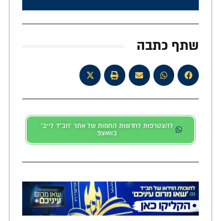
שתף כתבה
להצטרפות לחדשות החמות של אתר 'חב"ד לייב'
בוואצפ