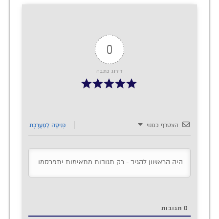
0
דירוג כתבה
הצטרף כמנוי
כְּנִיסָה לַמַעֲרֶכֶת
0
תגובות