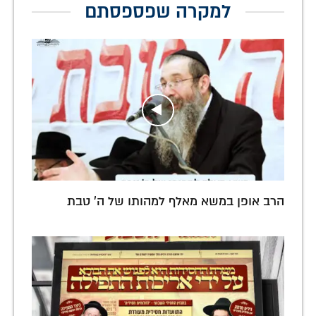
למקרה שפספסתם
הרב אופן במשא מאלף למהותו של ה' טבת