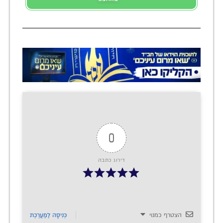
0
דירוג כתבה
הצטרף כמנוי
כְּנִיסָה לַמַעֲרֶכֶת