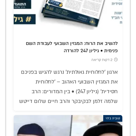
להשיב את הרוח: המגזין השבועי לעבודת השם
פנימית • גיליון 247 להורדה
2 דקות קריאה
ארגון 'לחלוחית גאולתית' נרגש להגיש בפניכם
את המגזין השבועי האהוב – 'לחלוחית
חסידית' (גיליון 247) • בין המדורים: הרב
שלמה זלמן לבקיבקר והרב חיים שלום דייטש
טוביה בלוי