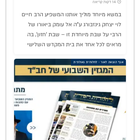
14 דקות קריאה
במשא מיוחד מוליך אותנו המשפיע הרב חיים
לוי יצחק גינזבורג ע"ה אל עומק ביאורו של
הרבי על שבת מיוחדת זו – שבת 'חזון', בה
מראים לכל אחד את בית המקדש השלישי
אגף הוצאה לאור - לחלוחית גאולתית