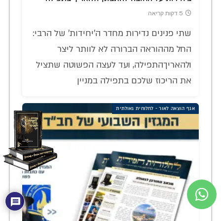
5 דקות קריאה
שתי פנינים נדירות מחדר ה'יחידות' של הרבי:
החל מההוראה הברורה לא לוותר ליצר
ולהאריךהתפילה, ועד לעצה הפשוטה שתציל
את הריכוז שלכם בתפילה במניין
אגף הוצאה לאור - לחלוחית גאולתית