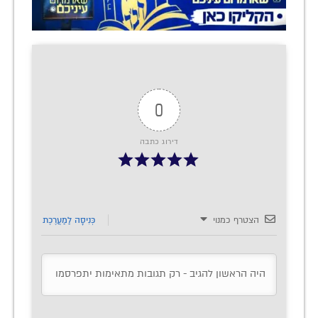
0
דירוג כתבה
הצטרף כמנוי
כְּנִיסָה לַמַעֲרֶכֶת