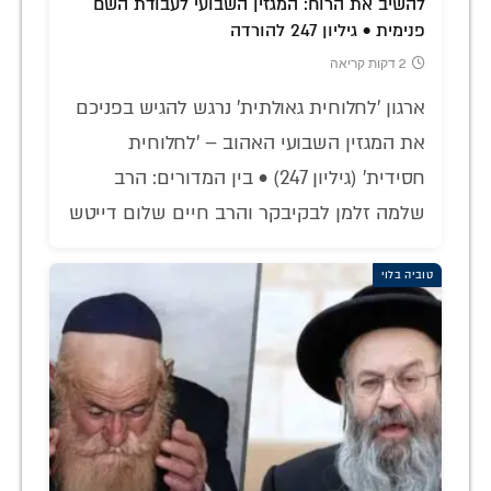
להשיב את הרוח: המגזין השבועי לעבודת השם
פנימית • גיליון 247 להורדה
2 דקות קריאה
ארגון 'לחלוחית גאולתית' נרגש להגיש בפניכם
את המגזין השבועי האהוב – 'לחלוחית
חסידית' (גיליון 247) • בין המדורים: הרב
שלמה זלמן לבקיבקר והרב חיים שלום דייטש
טוביה בלוי