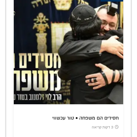
חסידים הם משפחה • טור עכשווי
3 דקות קריאה