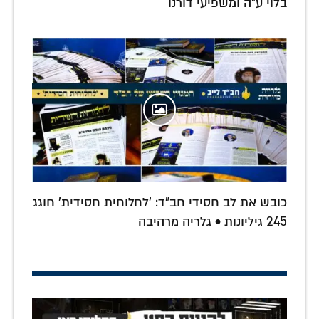
בלוי ע"ה ומשפיעי דורנו
כובש את לב חסידי חב"ד: 'לחלוחית חסידית' חוגג
245 גיליונות • גלריה מרהיבה