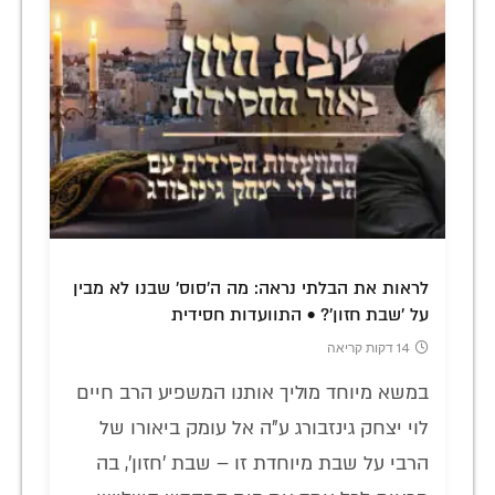
לראות את הבלתי נראה: מה ה'סוס' שבנו לא מבין
על 'שבת חזון'? • התוועדות חסידית
14 דקות קריאה
במשא מיוחד מוליך אותנו המשפיע הרב חיים
לוי יצחק גינזבורג ע"ה אל עומק ביאורו של
הרבי על שבת מיוחדת זו – שבת 'חזון', בה