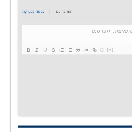
התחבר עם
כְּנִיסָה לַמַעֲרֶכֶת
{}
[+]