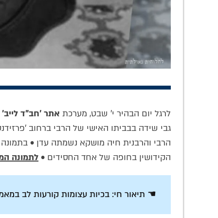
'מי שאין לו חוש
דמות ה'עובד' של
אל
בנגינה – אין לו חוש
גדול משפיעי חב"ד:
מ'לחל
לרגל יום הבהיר י' שבט, מערכת
אתר 'חב"ד לייב'
ג
בחסידות': מסע
סקירה על החסיד ר'
מח
גבי שידה בבביתו האישי של הרבי ברחוב 'פרזידנט
לניגוניו העמוקים של
הלל מפאריטש
והש
ר' הלל מפאריטש
תחו
הרבי והרבנית חיה מושקא נשמתה עדן • בתמונה 
הקידושין בחופה של אחד החסידים •
לתמונה המ
☚ תיאור חי: בכיות עצומות קורעות לב במאמ