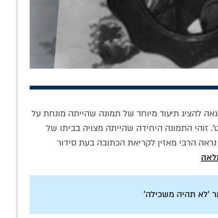
פים נהנים
'החיינו א-ל': מה
הדרך לבנות את בית
וחית', אלפים
עומד מאחורי שיר
המקדש: הציצו
אה להציג תיעוד מיוחד של תמונה שהייתה מונחת על
כים לה –
הגאולה המסתורי
פנימה לגיליון
'. זוהי התמונה היחידה שהייתה מצויה בביתו של
ותפות שלך
ונבואת הרבי
'לחלוחית חסידית' •
לל מהפכה!
הריי"צ?
להורדה
נראה הרבי מאזין לקריאת הכתובה בעת סידור
לאה
ר 'לא תהיה משכילה'