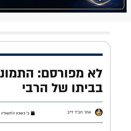
לא מפורסם: התמונה
בביתו של הרבי
אתר חב"ד לייב
ב׳ בשבט ה׳תשפ״ג (ינואר 4