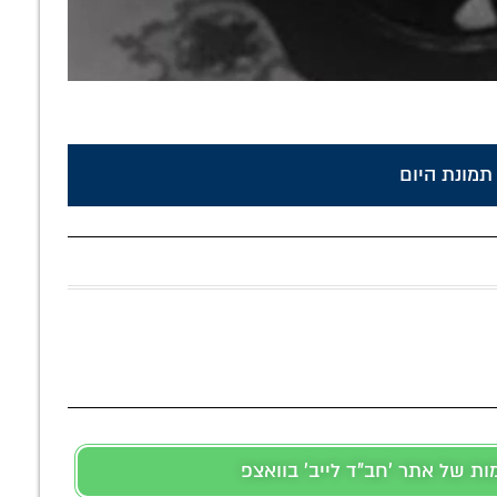
תמונת היום
 של אתר 'חב"ד לייב' בוואצפ