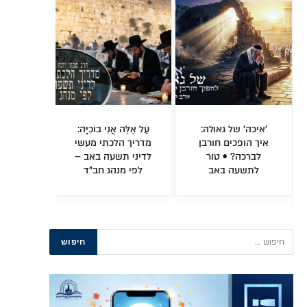
'איכה' של גאולה:
עַל אֵלֶּה אֲנִי בוֹכִיָּה:
הסוד של
איך הופכים חורבן
מדריך הלכתי מעשי
מדוע הנב
לברכה? • טור
לדיני תשעה באב –
לבנות כ
לתשעה באב
לפי מנהג חב"ד
השל