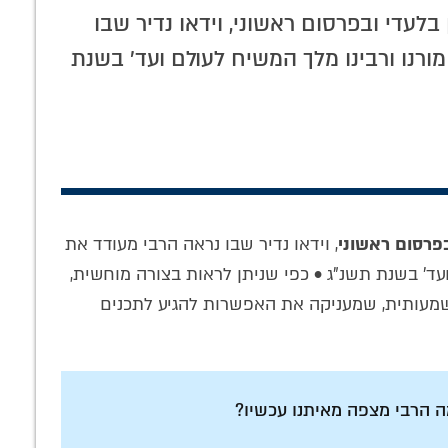
הכלא השקוף וה'חופש' האמיתי • טור
בלעדי ובפרסום ראשוני, וידאו נדיר שבו
מיוחד
מורנו ורבינו מלך המשיח לעולם ועד' בשנת
בפרסום ראשוני
, וידאו נדיר שבו נראה הרבי מעודד את
 ועד' בשנת תשנ"ג • כפי שניתן לראות בצורה מוחשית,
לרגל י"א ניסן: הפצת
מענה מיוחד: מהו
שמעותית, שמעניקה את האפשרות להגיע לתכנים
המעיינות בישיבות
הטעם והגעשמאק
חרדיות
לנסוע מכאן לפני י"א
ניסן?
מה הרבי מצפה מאיתנו עכשיו?