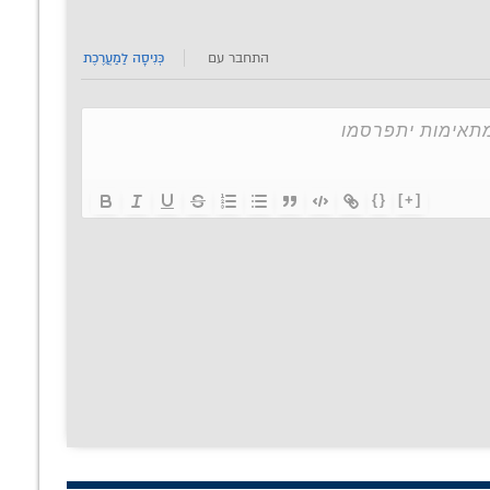
התחבר עם
כְּנִיסָה לַמַעֲרֶכֶת
{}
[+]