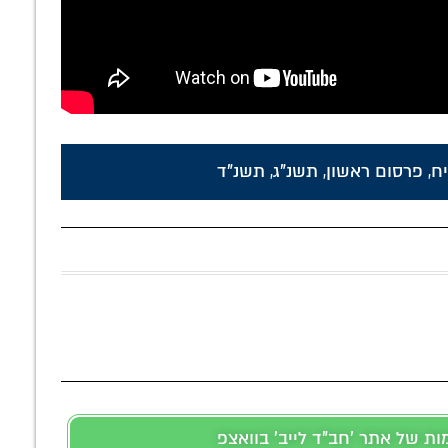
ח
,
פרסום ראשון
,
תשנ"ג
,
תשנ"ד
 של אתר 'חב"ד לייב' בוואצפ