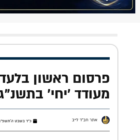
פרסום ראשון בלעדי:
מעודד 'יחי' בתשנ"ג
אתר חב"ד לייב
כ״ד בשבט ה׳תשפ״ג (פברו