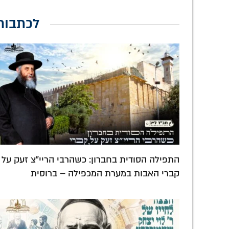
לכתבות
התפילה הסודית בחברון: כשהרבי הריי"צ זעק על
קברי האבות במערת המכפילה – ברוסית