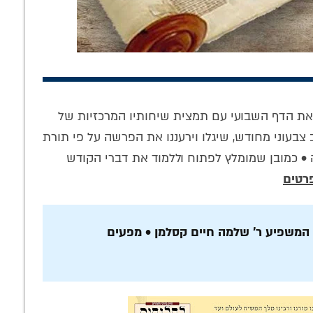
ת הדף השבועי עם תמצית שיחותיו המרכזיות של
לא לסמן 'V': סוד
הכלא השקוף
סערת הספורט
ב צבעוני מחודש, שיגלו וירעננו את הפרשה על פי תורת
ת של חב"ד •
וה'חופש' האמיתי •
והכדורגל במחנות
 • כמובן שמומלץ לפתוח וללמוד את דברי הקודש
 כנה עם הרב
טור מיוחד
הקיץ והישיבות: מהי
פרוביץ' על
העמדה האמיתית
רטים
דת התפילה
של הרבי?
 המשפיע ר' שלמה חיים קסלמן • מפעים