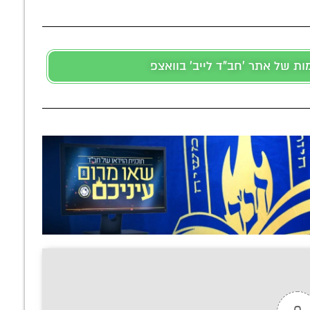
 של אתר 'חב"ד לייב' בוואצפ