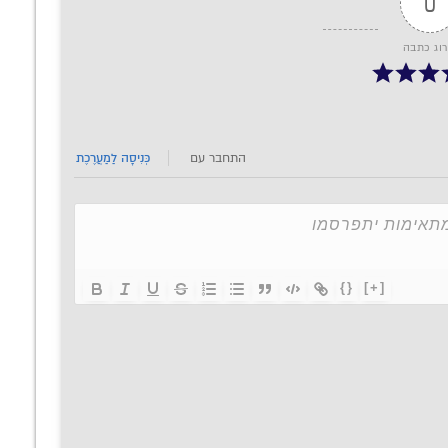
0
רוג כתבה
התחבר עם
כְּנִיסָה לַמַעֲרֶכֶת
{}
[+]