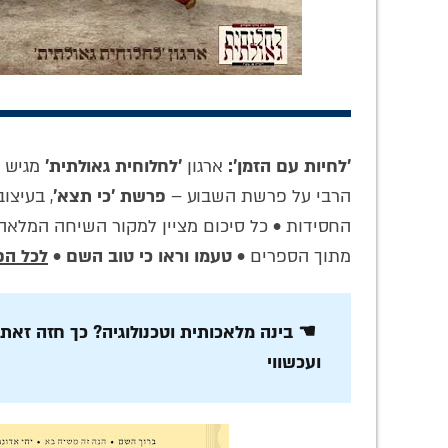
'לחיות עם הזמן':
ארגון
'לחלוחית גאולתית'
מגיש א
מתיקות 'שער היחוד
איך הופכים תפילה
הרבי על פרשת השבוע –
פרשת 'כי תצא'
, בעיצו
והאמונה': לומדים
לאש? התוועדות
החיו
החסידות • כל סיכום מציין למקור השיחה המלאה
תניא עם המשפיע
סוחפת על 'עבודה
שיחה
הרב ארנשטיין ע"ה •
פנימית' עם הרב
אל
מתוך הספרים •
טעמו וראו כי טוב השם
•
לכל הפ
האזינו
שטיינזלץ ע"ה • צפו
עבו
☚ בינה מלאכותית וטכנולוגיה? כך חזה זאת
ועכשווי