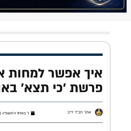
איך אפשר למחות א
פרשת 'כי תצא' באו
אתר חב"ד לייב
ז׳ באלול ה׳תשפ״ג (אוגוסט 