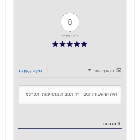
0
דירוג כתבה
הצטרף כמנוי
כְּנִיסָה לַמַעֲרֶכֶת
0
תגובות