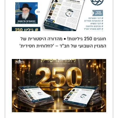
חוגגים 250 גיליונות! • מהדורה היסטורית של
המגזין השבועי של חב"ד – 'לחלוחית חסידית'