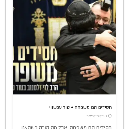
חסידים הם משפחה • טור עכשווי
3 דקות קריאה
חסידים הם משפחה. אבל מה קורה כשהאגו