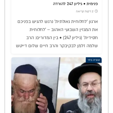
פנימית • גיליון 247 להורדה
2 דקות קריאה
ארגון 'לחלוחית גאולתית' נרגש להגיש בפניכם
את המגזין השבועי האהוב – 'לחלוחית
חסידית' (גיליון 247) • בין המדורים: הרב
שלמה זלמן לבקיבקר והרב חיים שלום דייטש
טוביה בלוי