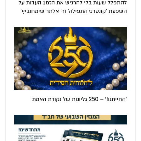
להתפלל שעות בלי להרגיש את הזמן: העדות על
השפעת 'קונטרס התפילה' ור' אלתר שימחוביץ'
'החייתנו!' – 250 גליונות של נקודת האמת