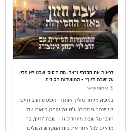
לראות את הבלתי נראה: מה ה'סוס' שבנו לא מבין
על 'שבת חזון'? • התוועדות חסידית
14 דקות קריאה
במשא מיוחד מוליך אותנו המשפיע הרב חיים
לוי יצחק גינזבורג ע"ה אל עומק ביאורו של
הרבי על שבת מיוחדת זו – שבת 'חזון', בה
מראים לכל אחד את בית המקדש השלישי