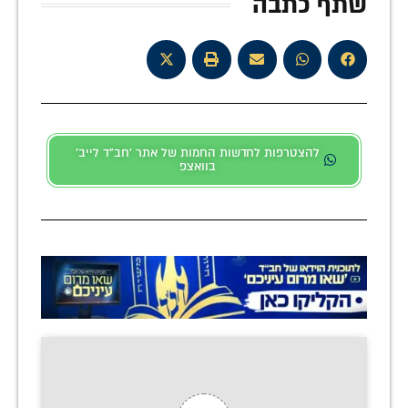
שתף כתבה
להצטרפות לחדשות החמות של אתר 'חב"ד לייב'
בוואצפ