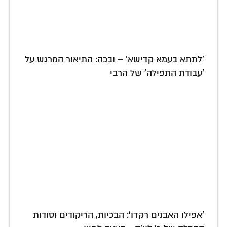
'לתתא בעמא קדישא' – ובכה: התיאור המרגש על
'עבודת התפילה' של הרבי
'אפילו האבנים רקדו': הבכיות, הריקודים וסודות