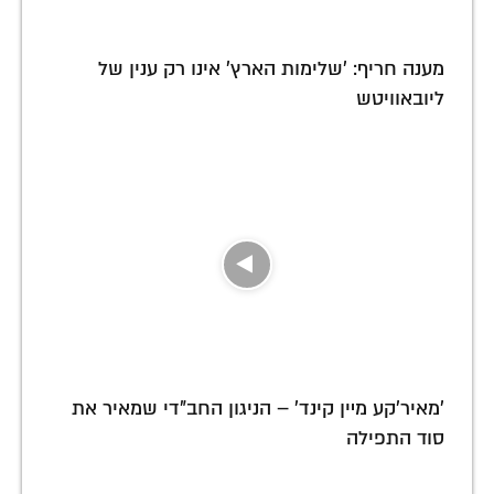
מענה חריף: 'שלימות הארץ' אינו רק ענין של
ליובאוויטש
'מאיר’קע מײן קינד' – הניגון החב"די שמאיר את
סוד התפילה