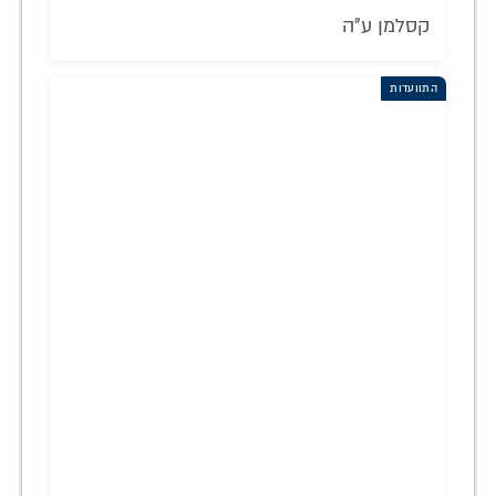
קסלמן ע"ה
התוועדות