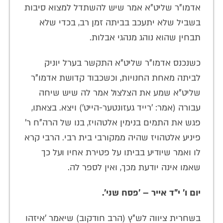
אדמו"ר שליט"א אמר שיש להשתדל למצוא סיבות
בשביל שלא יתעכב בביתה זמן רב, בכדי שלא
תבחין שהוא נוהג מנהגי אבלות.
כשנכנס אדמו"ר שליט"א התקשר בערל יוניק
לביתה מאחת החנויות, וכשכבוד קדושת אדמו"ר
שליט"א שמע את הצלצול אמר לה שיש שיחה
עבורה (אמר: 'רייד געזונטער-הייט') ויצא. בצאתו,
פגש את התמים בנימין אלטהויז, בנו של הרה"ח ר'
פיניע אלטהויז שהיה ממקורבי בית רבי. הרבי קרא
לו ואמר שיודיע בביתו על פטירת אחיו ועל כך
שאמו אינה יודעת מכך, ואין לספר לה.
יום ו' י"ד אייר – 'פסח שני'.
בשחרית ציווה לש"ץ (הרב חודקוב) שיאמר 'איזהו