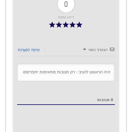
0
דירוג כתבה
הצטרף כמנוי
כְּנִיסָה לַמַעֲרֶכֶת
0
תגובות