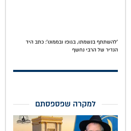
'להשתתף בנשמתו, בגופו ובממונו': כתב היד
הנדיר של הרבי נחשף
למקרה שפספסתם