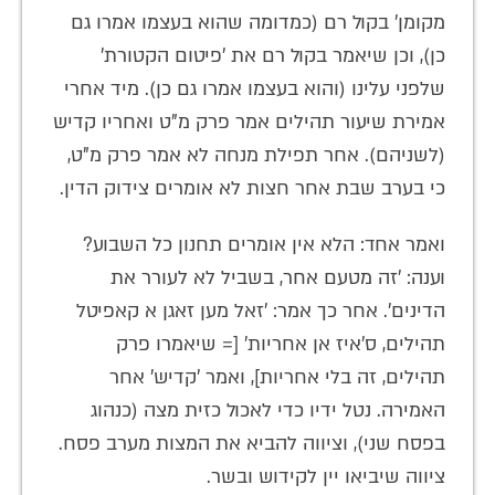
מקומן' בקול רם (כמדומה שהוא בעצמו אמרו גם
כן), וכן שיאמר בקול רם את 'פיטום הקטורת'
שלפני עלינו (והוא בעצמו אמרו גם כן). מיד אחרי
אמירת שיעור תהילים אמר פרק מ"ט ואחריו קדיש
(לשניהם). אחר תפילת מנחה לא אמר פרק מ"ט,
כי בערב שבת אחר חצות לא אומרים צידוק הדין.
ואמר אחד: הלא אין אומרים תחנון כל השבוע?
וענה: 'זה מטעם אחר, בשביל לא לעורר את
הדינים'. אחר כך אמר: 'זאל מען זאגן א קאפיטל
תהילים, ס'איז אן אחריות' [= שיאמרו פרק
תהילים, זה בלי אחריות], ואמר 'קדיש' אחר
האמירה. נטל ידיו כדי לאכול כזית מצה (כנהוג
בפסח שני), וציווה להביא את המצות מערב פסח.
ציווה שיביאו יין לקידוש ובשר.