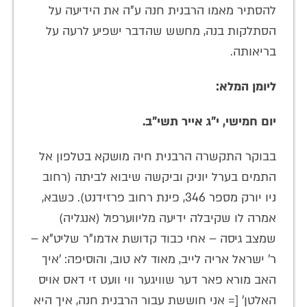
להסתיר מאמו הרבנית חנה ע"ה את הידיעה על
הסתלקות בנה, מחשש שהדבר ישפיע לרעה על
בריאותה.
ליומן המלא:
יום חמישי, י"ג אייר תשי"ב.
בבוקר התקשרה הרבנית חיה מושקא בטלפון אל
התמים בערל יוניק וביקשה שיבוא לביתה (רחוב
ניו יורק מספר 346, פינת רחוב פרזידנט). כשבא,
אמרה לו שקיבלה ידיעה מליווערפול (אנגליה)
שמצב גיסה – אחי כבוד קדושת אדמו"ר שליט"א –
ר' ישראל אריה לייב, מאוד לא טוב, והוסיפה: 'איך
האב מורא פאר דער שוויגער ווי וועט זי דאס אויס
האלטן' [= אני חוששת עבור הרבנית חנה, איך היא