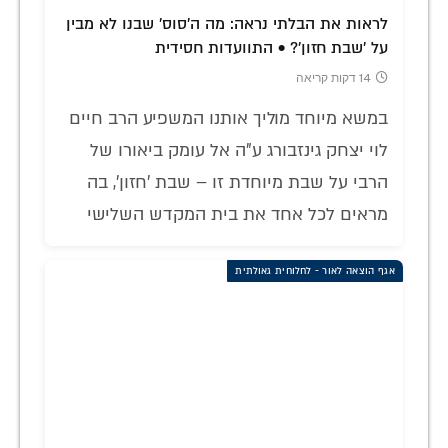
לראות את הבלתי נראה: מה ה'סוס' שבנו לא מבין
על 'שבת חזון'? • התוועדות חסידית
14 דקות קריאה
במשא מיוחד מוליך אותנו המשפיע הרב חיים
לוי יצחק גינזבורג ע"ה אל עומק ביאורו של
הרבי על שבת מיוחדת זו – שבת 'חזון', בה
מראים לכל אחד את בית המקדש השלישי
אגף הוצאה לאור - לחלוחית גאולתית