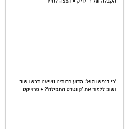
הקבלה של ר' לוי'ק • הצצה לחייו
'כי בנפשו הוא': מדוע רבותינו נשיאנו דרשו שוב
ושוב ללמוד את 'קונטרס התפילה'? • פרוייקט