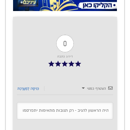
0
דירוג כתבה
הצטרף כמנוי
כְּנִיסָה לַמַעֲרֶכֶת