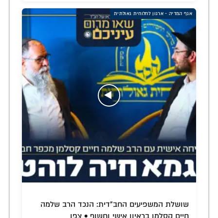
אגף המדיה - ארגון לחלוחית גאולתית
שושלת המשפיעים החב"דית: הנכד הרב שלמה
חיים קסלמן בראיון אישי וחשוף • צפו