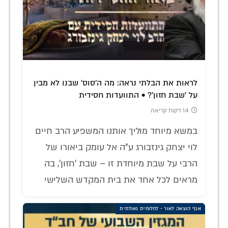
לראות את הבלתי נראה: מה ה'סוס' שבנו לא מבין
על 'שבת חזון'? • התוועדות חסידית
14 דקות קריאה
במשא מיוחד מוליך אותנו המשפיע הרב חיים
לוי יצחק גינזבורג ע"ה אל עומק ביאורו של
הרבי על שבת מיוחדת זו – שבת 'חזון', בה
מראים לכל אחד את בית המקדש השלישי
אגף הוצאה לאור - לחלוחית גאולתית