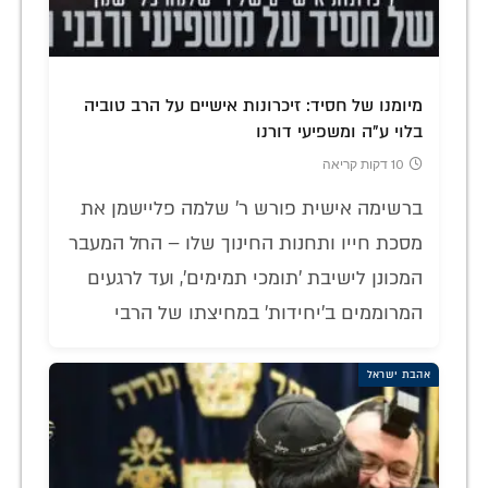
מיומנו של חסיד: זיכרונות אישיים על הרב טוביה
בלוי ע"ה ומשפיעי דורנו
10 דקות קריאה
ברשימה אישית פורש ר' שלמה פליישמן את
מסכת חייו ותחנות החינוך שלו – החל המעבר
המכונן לישיבת 'תומכי תמימים', ועד לרגעים
המרוממים ב'יחידות' במחיצתו של הרבי
אהבת ישראל