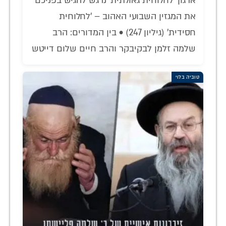
ארגון 'לחלוחית גאולתית' נרגש להגיש בפניכם
את המגזין השבועי האהוב – 'לחלוחית
חסידית' (גיליון 247) • בין המדורים: הרב
שלמה זלמן לבקיבקר והרב חיים שלום דייטש
טוביה בלוי