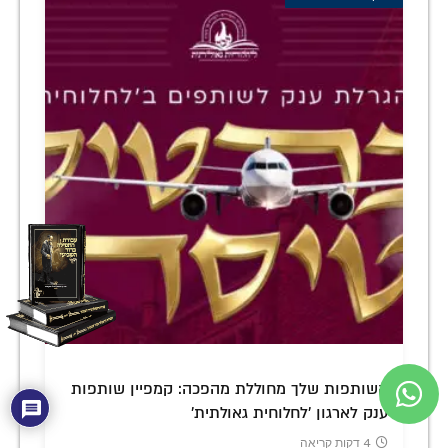
השותפות שלך מחוללת מהפכה: קמפיין שותפות
ענק לארגון 'לחלוחית גאולתית'
4 דקות קריאה