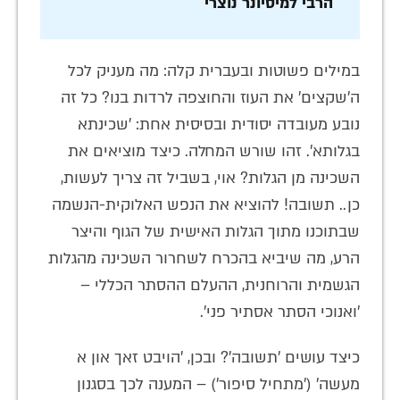
הרבי למיסיונר נוצרי
במילים פשוטות ובעברית קלה: מה מעניק לכל
ה'שקצים' את העוז והחוצפה לרדות בנו? כל זה
נובע מעובדה יסודית ובסיסית אחת: 'שכינתא
בגלותא'. זהו שורש המחלה. כיצד מוציאים את
השכינה מן הגלות? אוי, בשביל זה צריך לעשות,
כן.. תשובה! להוציא את הנפש האלוקית-הנשמה
שבתוכנו מתוך הגלות האישית של הגוף והיצר
הרע, מה שיביא בהכרח לשחרור השכינה מהגלות
הגשמית והרוחנית, ההעלם ההסתר הכללי –
'ואנוכי הסתר אסתיר פני'.
כיצד עושים 'תשובה'? ובכן, 'הויבט זאך און א
מעשה' ('מתחיל סיפור') – המענה לכך בסגנון