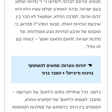
חכמינו זכרונם לברכה לימדונו כי ד' גלויות ישלטו
בעם ישראל, ובדור האחרון ישלוט עשיו הלא היא
'גלום אדום'. למרבה הפלא, ישמעאל לא נזכר בין
ארבעת הגלויות האלה. מבאר המהר"ל מפראג, כי
תוקפם של ארבע הגלויות נובע משפלותה של
מלכות ישראל; 'ולאום מלאום יאמץ' – 'כשזה קם
זה נופל'.
☚ יהדות ונצרות: מתאים להשתתף
בויכוח ודיבייט? • הסבר ברור
כלומר, ככל שחלילה נחלש ה'לאום' של הקדושה –
מתגבר לעומתו ה'לאום' של הסיטרא אחרא,
המתגלם בין היתר בדמותם של ממלכות הסותמות