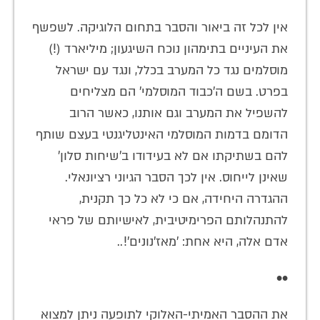
אין לכל זה ביאור והסבר בתחום הלוגיקה. לשפשף
את העיניים בתימהון נוכח השיגעון; מיליארד (!)
מוסלמים נגד כל המערב בכלל, ונגד עם ישראל
בפרט. בשם ה'כבוד המוסלמי' הם מצליחים
להשפיל את המערב וגם אותנו, כאשר הרוב
הדומם בדמות המוסלמי האינטליגנטי בעצם שותף
להם בשתיקתו אם לא בעידודו ב'שיחות סלון'
שאינן לייחוס. אין לכך הסבר הגיוני רציונאלי.
ההגדרה היחידה, אם כי לא כל כך תקנית,
להתנהלותם הפרימיטיבית, לאישיותם של פראי
אדם אלה, היא אחת: 'מאז'נונים'!..
••
את ההסבר האמיתי-האלוקי לתופעה ניתן למצוא