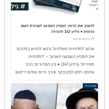
להשיב את הרוח: המגזין השבועי לעבודת השם
פנימית • גיליון 247 להורדה
2 דקות קריאה
ארגון 'לחלוחית גאולתית' נרגש להגיש בפניכם
את המגזין השבועי האהוב – 'לחלוחית
חסידית' (גיליון 247) • בין המדורים: הרב
שלמה זלמן לבקיבקר והרב חיים שלום דייטש
טוביה בלוי