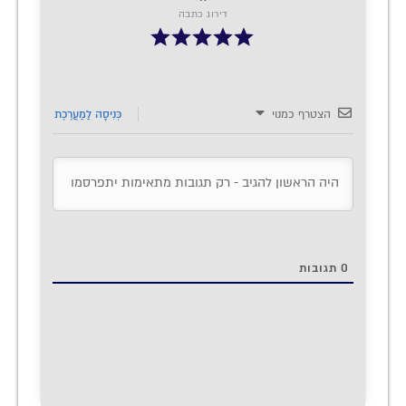
דירוג כתבה
הצטרף כמנוי
כְּנִיסָה לַמַעֲרֶכֶת
0
תגובות