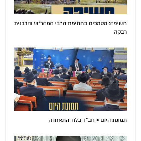
חשיפה: מסמכים בחתימת הרבי המהר"ש והרבנית
רבקה
תמונת היום • חב"ד בלוד התאחדה