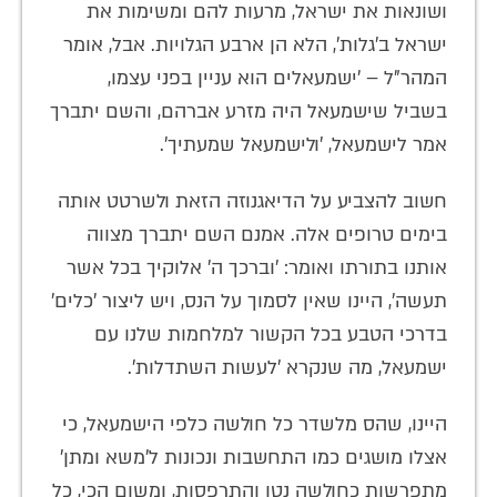
ושונאות את ישראל, מרעות להם ומשימות את
ישראל ב'גלות', הלא הן ארבע הגלויות. אבל, אומר
המהר"ל – 'ישמעאלים הוא עניין בפני עצמו,
בשביל שישמעאל היה מזרע אברהם, והשם יתברך
אמר לישמעאל, 'ולישמעאל שמעתיך'.
חשוב להצביע על הדיאגנוזה הזאת ולשרטט אותה
בימים טרופים אלה. אמנם השם יתברך מצווה
אותנו בתורתו ואומר: 'וברכך ה' אלוקיך בכל אשר
תעשה', היינו שאין לסמוך על הנס, ויש ליצור 'כלים'
בדרכי הטבע בכל הקשור למלחמות שלנו עם
ישמעאל, מה שנקרא 'לעשות השתדלות'.
היינו, שהס מלשדר כל חולשה כלפי הישמעאל, כי
אצלו מושגים כמו התחשבות ונכונות ל'משא ומתן'
מתפרשות כחולשה נטו והתרפסות, ומשום הכי, כל