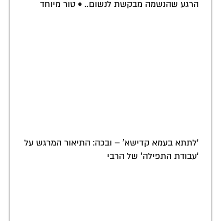
הרגע שהנשמה מבקשת לנשום.. • טור מיוחד
'לתתא בעמא קדישא' – ובכה: התיאור המרגש על
'עבודת התפילה' של הרבי