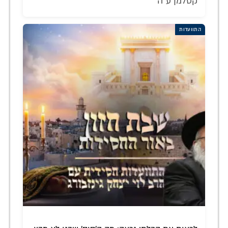
קסלמן ע"ה
התוועדות