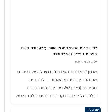
להשיב את הרוח: המגזין השבועי לעבודת השם
פנימית • גיליון 247 להורדה
2 דקות קריאה
ארגון 'לחלוחית גאולתית' נרגש להגיש בפניכם
את המגזין השבועי האהוב – 'לחלוחית
חסידית' (גיליון 247) • בין המדורים: הרב
שלמה זלמן לבקיבקר והרב חיים שלום דייטש
טוביה בלוי