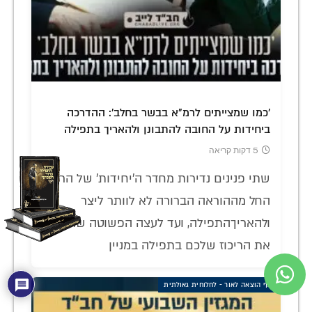
'כמו שמצייתים לרמ"א בבשר בחלב': ההדרכה
ביחידות על החובה להתבונן ולהאריך בתפילה
5 דקות קריאה
שתי פנינים נדירות מחדר ה'יחידות' של הרבי:
החל מההוראה הברורה לא לוותר ליצר
ולהאריךהתפילה, ועד לעצה הפשוטה שתציל
את הריכוז שלכם בתפילה במניין
אגף הוצאה לאור - לחלוחית גאולתית