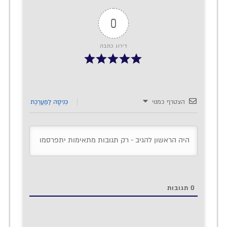
0
דירוג כתבה
הצטרף כמנוי
כְּנִיסָה לַמַעֲרֶכֶת
0
תגובות