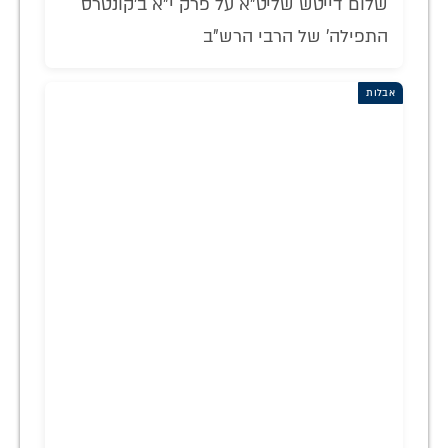
שלום דייטש שליט"א על פרק י"א ב'קונטרס
התפילה' של הרבי הרש"ב
אבלות