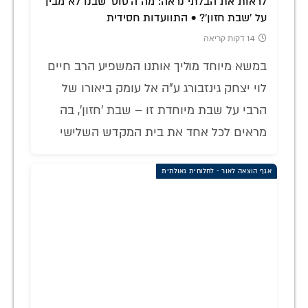
לראות את הבלתי נראה: מה ה'סוס' שבנו לא מבין
על 'שבת חזון'? • התוועדות חסידית
14 דקות קריאה
במשא מיוחד מוליך אותנו המשפיע הרב חיים
לוי יצחק גינזבורג ע"ה אל עומק ביאורו של
הרבי על שבת מיוחדת זו – שבת 'חזון', בה
מראים לכל אחד את בית המקדש השלישי
אגף הוצאה לאור - לחלוחית גאולתית