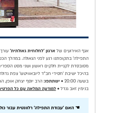
אגף האירועים של
ארגון 'לחלוחית גאולתית'
עורך 
סערת הספורט
'להשתתף בנשמתו,
תיעו
והכדורגל במחנות
בגופו ובממונו': כתב
הלבן:
התפילה' בתקופתנו רגע לפני הגאולה. במהלך הכנ
הקיץ והישיבות: מהי
היד הנדיר של הרבי
ביום
מסובסדת לקניית חלקים ראשון ושני מסט הספרים 
העמדה האמיתית
נחשף
נשיא 
של הרבי?
בשעה 20:00 •
ישתתפו:
הרב יוסף יצחק אופן, הר
בנימין זאב גנדל •
למודעה המלאה עם כל הפרטים
☚ האם 'עבודת התפילה' רלוונטית עבור כול