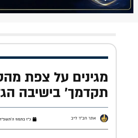
מגינים על צפת מהטי
תקדמך' בישיבה הגד
אתר חב"ד לייב
כ״ז בתמוז ה׳תשפ״ד (אוגו