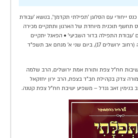
כנס ייחודי עם הסלוגן 'תפילתי תקדמך', בנושא 'עבודת
ס תחשף תוכנית מיוחדת של הארגון ותתקיים מכירה
'עבודת התפילה בדור השביעי' • הפאנל יתקיים
בהיכל ישיבת 'חסידי חב"ד ליובאוויטש' צפת גדולה (רחוב ירושלים 17), ביום שני א' מנחם אב תשפ"ד
שיבות חח"ל צפת ותורת אמת ירושלים, הרב שלמה
מורה צדק בקהילת חב"ד בצפת, הרב ירון יחזקאל
 בנימין זאב גנדל – משפיע ישיבת חח"ל צפת קטנה.