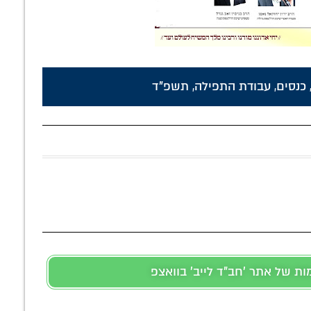
כנסים
,
עבודת התפילה
,
תשפ"ד
 של אתר 'חב"ד לייב' בוואצפ