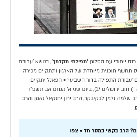
כנס ייחודי עם הסלוגן
'תפילתי תקדמך'
, בנושא 'עבודת
ד נדיר בבית
הסוד החסידי של
לקט סיפורים
 הרבי הריי"צ
פרק י"א מקונטרס
חב"דיים ופניני
ס תחשף תוכנית מיוחדת של הארגון ותתקיים מכירה
 הפגישה עם
התפילה: האזינו
'עבודה' • המשפיע
'עבודת התפילה בדור השביעי' • הפאנל יתקיים
ארצות הברית
לשיעור של המשפיע
ר' פיניע קארף
הרב דייטש
בהיכל ישיבת 'חסידי חב"ד ליובאוויטש' צפת גדולה (רחוב ירושלים 17), ביום שני א' מנחם אב תשפ"ד
ב שלמה זלמן לבקיבקר, הרב ירון יחזקאל נאמן והרב
ם? הרב בקשי במסר חד • צפו