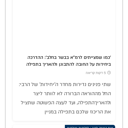
'כמו שמצייתים לרמ"א בבשר בחלב': ההדרכה
ביחידות על החובה להתבונן ולהאריך בתפילה
5 דקות קריאה
שתי פנינים נדירות מחדר ה'יחידות' של הרבי:
החל מההוראה הברורה לא לוותר ליצר
ולהאריךהתפילה, ועד לעצה הפשוטה שתציל
את הריכוז שלכם בתפילה במניין
אגף הוצאה לאור - לחלוחית גאולתית