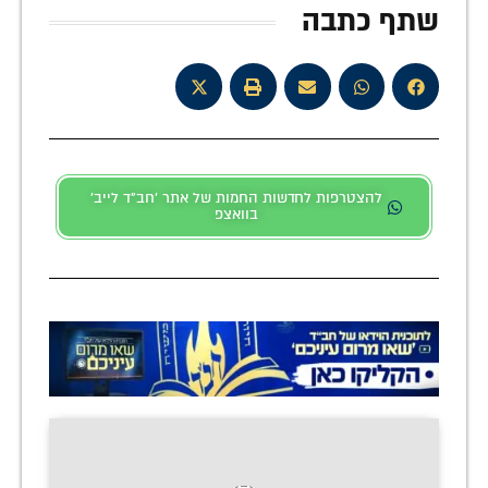
שתף כתבה
להצטרפות לחדשות החמות של אתר 'חב"ד לייב'
בוואצפ