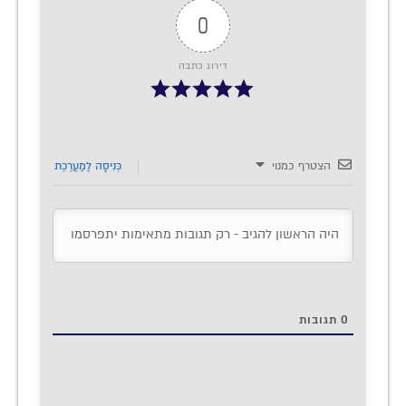
0
דירוג כתבה
הצטרף כמנוי
כְּנִיסָה לַמַעֲרֶכֶת
0
תגובות