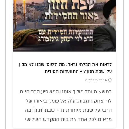
לראות את הבלתי נראה: מה ה'סוס' שבנו לא מבין
על 'שבת חזון'? • התוועדות חסידית
14 דקות קריאה
במשא מיוחד מוליך אותנו המשפיע הרב חיים
לוי יצחק גינזבורג ע"ה אל עומק ביאורו של
הרבי על שבת מיוחדת זו – שבת 'חזון', בה
מראים לכל אחד את בית המקדש השלישי