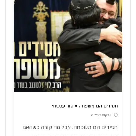
חסידים הם משפחה • טור עכשווי
3 דקות קריאה
חסידים הם משפחה. אבל מה קורה כשהאגו