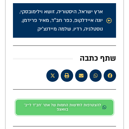
ארץ ישראל
,
היסטוריה
,
זושא וילימובסקי
,
יונה איידלקופ
,
כפר חב"ד
,
מאיר פרידמן
,
נוסטלגיה
,
רדיו
,
שלמה מיידנצ'יק
שתף כתבה
להצטרפות לחדשות החמות של אתר 'חב"ד לייב'
בוואצפ