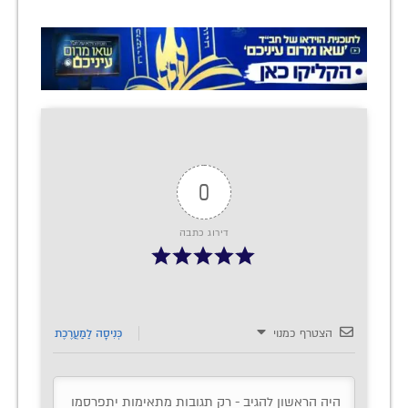
0
דירוג כתבה
הצטרף כמנוי
כְּנִיסָה לַמַעֲרֶכֶת