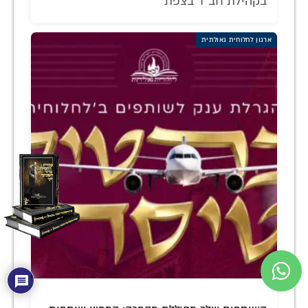
בקהילת חב"ד בצפת
ארגון לחלוחית גאולתית