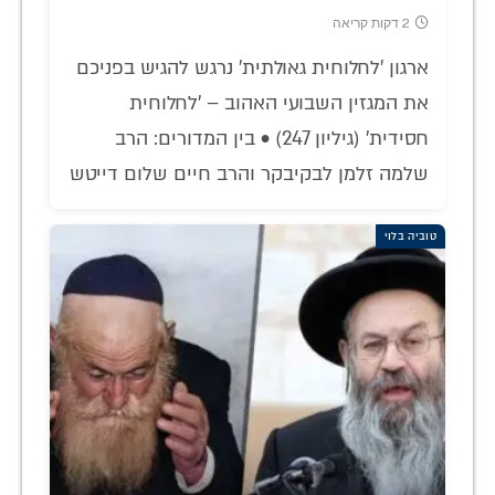
2 דקות קריאה
ארגון 'לחלוחית גאולתית' נרגש להגיש בפניכם
את המגזין השבועי האהוב – 'לחלוחית
חסידית' (גיליון 247) • בין המדורים: הרב
שלמה זלמן לבקיבקר והרב חיים שלום דייטש
טוביה בלוי