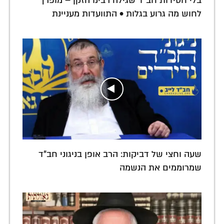
בלי חסידות חב"ד שגילה רבינו הזקן – מופרך
לחוש מה גרוע בגלות • התוועדות מעניינת
שעה וחצי של דביקות: הרב אופן בניגוני חב"ד
שמרוממים את הנשמה