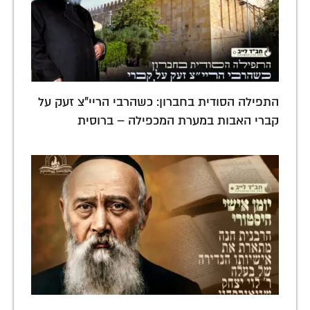
התפילה הסודית בחברון: כשהרבי הריי"צ זעק על
קברי האבות במערת המכפילה – ברוסית