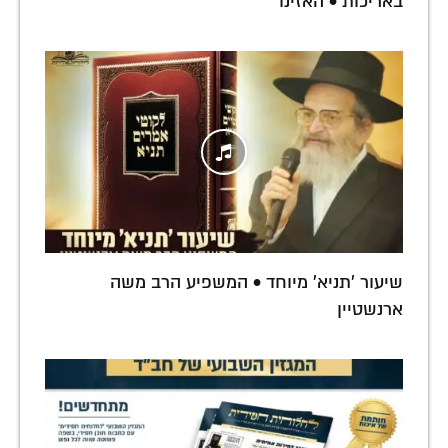
באריכות • האזינו
שיעור 'תניא' מיוחד • המשפיע הרב משה
ארנשטיין