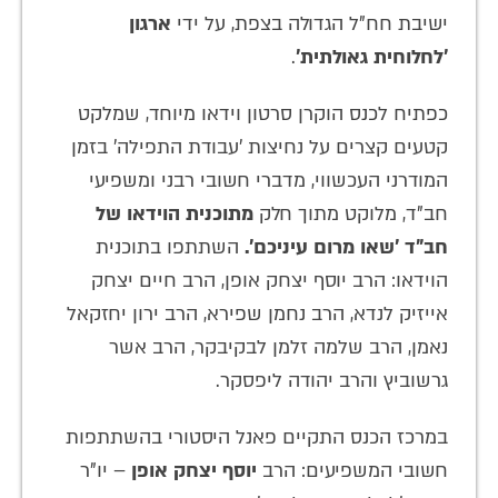
ישיבת חח"ל הגדולה בצפת, על ידי
ארגון
'לחלוחית גאולתית'
.
כפתיח לכנס הוקרן סרטון וידאו מיוחד, שמלקט
קטעים קצרים על נחיצות 'עבודת התפילה' בזמן
המודרני העכשווי, מדברי חשובי רבני ומשפיעי
חב"ד, מלוקט מתוך חלק
מתוכנית הוידאו של
חב"ד 'שאו מרום עיניכם'.
השתתפו בתוכנית
הוידאו: הרב יוסף יצחק אופן, הרב חיים יצחק
אייזיק לנדא, הרב נחמן שפירא, הרב ירון יחזקאל
נאמן, הרב שלמה זלמן לבקיבקר, הרב אשר
גרשוביץ והרב יהודה ליפסקר.
במרכז הכנס התקיים פאנל היסטורי בהשתתפות
חשובי המשפיעים: הרב
יוסף יצחק אופן
– יו"ר