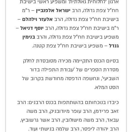
ארגון 'לחלוחית גאולתית' ומשפיע ראשי בישיבת
חח"ל צפת גדולה, הרב
ישראל אלפנביין
– ר"מ
בישיבת חח"ל צפת גדולה, הרב
אלעזר וילהלם
–
ר"מ בישיבת חח"ל צפת גדולה, הרב
יוסף דניאל
–
משפיע בישיבת חח"ל צפת גדולה, והרב
בנימין
גנדל
– משפיע בישיבת חח"ל צפת קטנה.
בסיום הכנס התקיימה מכירה מסובסדת לחלק
מסדרת הספרים של 'עבודת התפילה בדור
השביעי', ונחשפה הדפסה מחודשת בקרוב של
הסט המלא.
כיבדו בנוכחותם בהשתתפות בכנס הרבנים: הרב
זאב פרידמן, הרב עופר מיודובניק, הרב משה
עבאד, הרב משה מישולובין, הרב אשר גרשוביץ,
הרב יהודה ליפסר, הרב שלמה בנישתי ועוד.