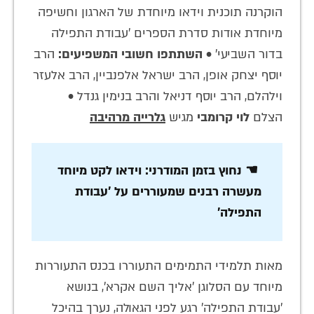
הוקרנה תוכנית וידאו מיוחדת של הארגון וחשיפה
מיוחדת אודות סדרת הספרים 'עבודת התפילה
בדור השביעי' •
השתתפו חשובי המשפיעים:
הרב
יוסף יצחק אופן, הרב ישראל אלפנביין, הרב אלעזר
וילהלם, הרב יוסף דניאל והרב בנימין גנדל •
הצלם
לוי קרומבי
מגיש
גלרייה מרהיבה
☚ נחוץ בזמן המודרני: וידאו לקט מיוחד
מעשרה רבנים שמעוררים על 'עבודת
התפילה'
מאות תלמידי התמימים התעוררו בכנס התעוררות
מיוחד עם הסלוגן 'אליך השם אקרא', בנושא
'עבודת התפילה' רגע לפני הגאולה, נערך בהיכל