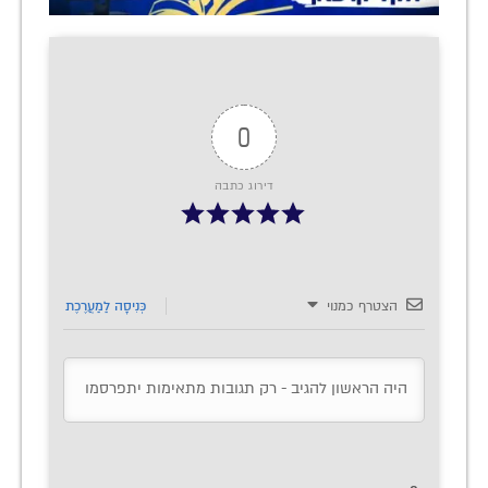
0
דירוג כתבה
הצטרף כמנוי
כְּנִיסָה לַמַעֲרֶכֶת