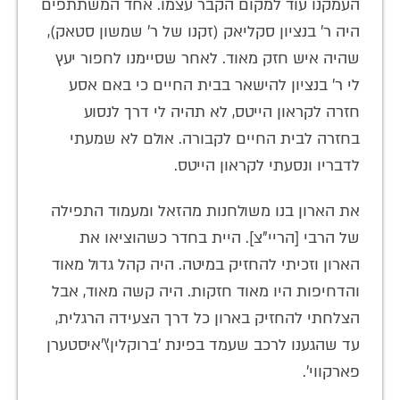
העמקנו עוד למקום הקבר עצמו. אחד המשתתפים
היה ר' בנציון סקליאק (זקנו של ר' שמשון סטאק),
שהיה איש חזק מאוד. לאחר שסיימנו לחפור יעץ
לי ר' בנציון להישאר בבית החיים כי באם אסע
חזרה לקראון הייטס, לא תהיה לי דרך לנסוע
בחזרה לבית החיים לקבורה. אולם לא שמעתי
לדבריו ונסעתי לקראון הייטס.
את הארון בנו משולחנות מהזאל ומעמוד התפילה
של הרבי [הריי"צ]. היית בחדר כשהוציאו את
הארון וזכיתי להחזיק במיטה. היה קהל גדול מאוד
והדחיפות היו מאוד חזקות. היה קשה מאוד, אבל
הצלחתי להחזיק בארון כל דרך הצעידה הרגלית,
עד שהגענו לרכב שעמד בפינת 'ברוקלין'\'איסטערן
פארקווי'.