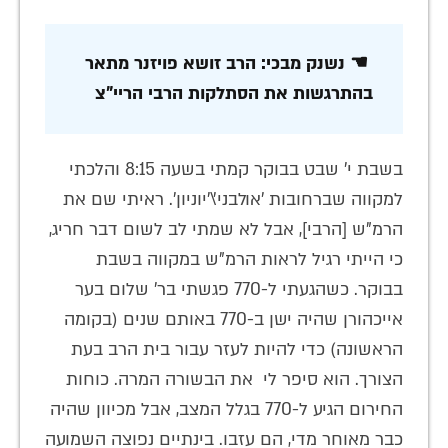
☚ נשנק מבכי: הרב זושא פויזנר מתאר
בהתרגשות את הסתלקות הרבי הריי"צ
בשבת י' שבט בבוקר קמתי בשעה 8:15 והלכתי
למקווה שברחובות 'אולבני'\'יוניון'. ראיתי שם את
הרמ"ש [הרבי], אבל לא שמתי לב לשום דבר חריג,
כי הייתי רגיל לראות הרמ"ש במקווה בשבת
בבוקר. כשהגעתי ל-770 פגשתי בר' שלום בער
אייכהורן שהיה ישן ב-770 באותם שנים (בקומה
הראשונה) כדי להיות לעזר עבור בית הרב בעת
הצורך. הוא סיפר לי את הבשורה המרה. כוחות
החירום הגיע ל-770 בגלל המצב, אבל מכיוון שהיה
כבר מאוחר מדי, הם עזבו. בינתיים נפוצה השמועה