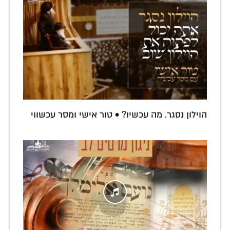
הוילון נסגר. מה עכשיו? • טור אישי ומסר עכשווי