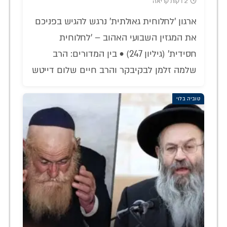
2 דקות קריאה
ארגון 'לחלוחית גאולתית' נרגש להגיש בפניכם
את המגזין השבועי האהוב – 'לחלוחית
חסידית' (גיליון 247) • בין המדורים: הרב
שלמה זלמן לבקיבקר והרב חיים שלום דייטש
טוביה בלוי