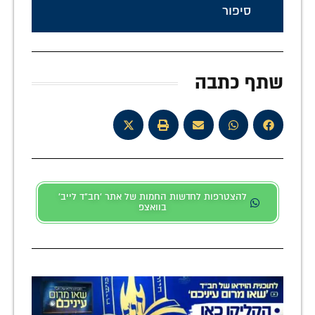
סיפור
שתף כתבה
להצטרפות לחדשות החמות של אתר 'חב"ד לייב'
בוואצפ