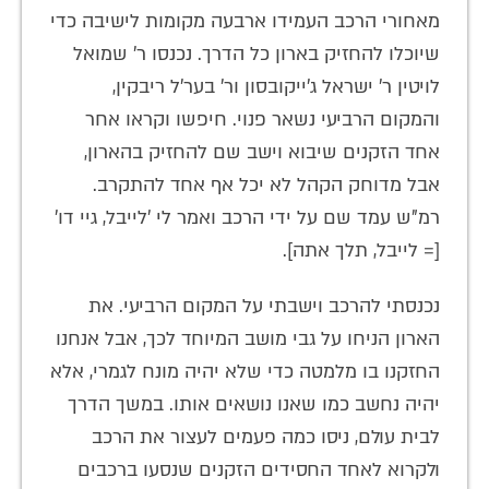
מאחורי הרכב העמידו ארבעה מקומות לישיבה כדי
שיוכלו להחזיק בארון כל הדרך. נכנסו ר' שמואל
לויטין ר' ישראל ג'ייקובסון ור' בער'ל ריבקין,
והמקום הרביעי נשאר פנוי. חיפשו וקראו אחר
אחד הזקנים שיבוא וישב שם להחזיק בהארון,
אבל מדוחק הקהל לא יכל אף אחד להתקרב.
רמ"ש עמד שם על ידי הרכב ואמר לי 'לייבל, גיי דו'
[= לייבל, תלך אתה].
נכנסתי להרכב וישבתי על המקום הרביעי. את
הארון הניחו על גבי מושב המיוחד לכך, אבל אנחנו
החזקנו בו מלמטה כדי שלא יהיה מונח לגמרי, אלא
יהיה נחשב כמו שאנו נושאים אותו. במשך הדרך
לבית עולם, ניסו כמה פעמים לעצור את הרכב
ולקרוא לאחד החסידים הזקנים שנסעו ברכבים