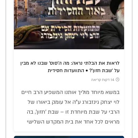
לראות את הבלתי נראה: מה ה'סוס' שבנו לא מבין
על 'שבת חזון'? • התוועדות חסידית
14 דקות קריאה
במשא מיוחד מוליך אותנו המשפיע הרב חיים
לוי יצחק גינזבורג ע"ה אל עומק ביאורו של
הרבי על שבת מיוחדת זו – שבת 'חזון', בה
מראים לכל אחד את בית המקדש השלישי