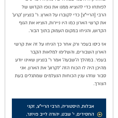
לפותחו כדי להוציא ממנו את גופו הקדוש של
הרבי [הריי"צ] כדי לקוברו על הארץ. ר' בנציון 'קרע'
את קרשי הארון כמו היו ניירות, הוציא את הגוף
הקדוש, והניחו במקום העמוק בתוך הבור.
אז כיסו בעפר ורק אחר כך הניחו על זה את קרשי
הארון השבורים, והשלימו למלאות הקבר
בעפר. במהלך ה'שבעה' אמר ר' בנציון שאינו יודע
מהיכן היה לו הכוח הזה 'לקרוע' את הארון. אני
סבור שזהו ענין הכוחות הנעלמים שמתגלים בעת
הצורך.
אבלות
,
היסטוריה
,
הרבי הריי"צ
,
זקני
החסידים
,
י' שבט
,
יהודה לייב פויזנר
,