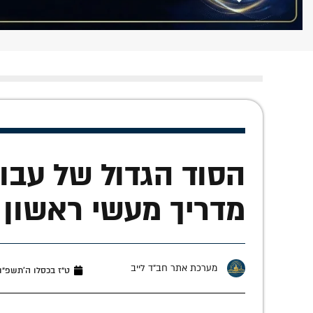
הסוד הגדול של עבו
מדריך מעשי ראשון 
מערכת אתר חב"ד לייב
ט״ז בכסלו ה׳תשפ״ו (דצמב