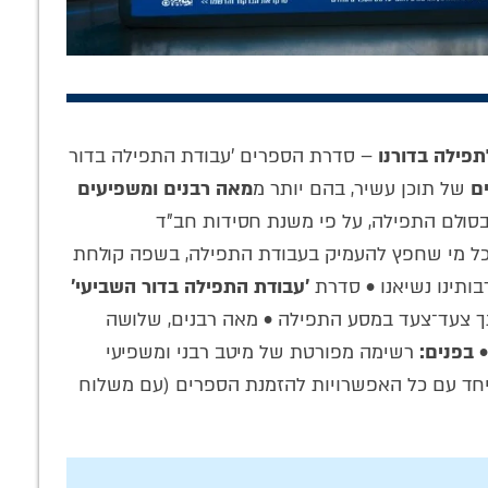
פילה בדורנו
– סדרת הספרים 'עבודת התפילה בדור
ם
של תוכן עשיר, בהם יותר מ
מאה רבנים ומשפיעים
לל' עם מאמר
שושלת המשפיעים
לראות את הבלתי
סולם התפילה, על פי משנת חסידות חב"ד
 ולקשר ללימוד
החב"דית: הנכד הרב
נראה: מה ה'סוס'
: המשא המלא
שלמה חיים קסלמן
שבנו לא מבין על
ל מי שחפץ להעמיק בעבודת התפילה, בשפה קולחת
ב שלמה זרחי
בראיון אישי וחשוף
'שבת חזון'? •
ותינו נשיאנו • סדרת
'עבודת התפילה בדור השביעי'
• צפו
התוועדות חסידית
 צעד־צעד במסע התפילה • מאה רבנים, שלושה
•
בפנים:
רשימה מפורטת של מיטב רבני ומשפיעי
יחד עם כל האפשרויות להזמנת הספרים (עם משלוח