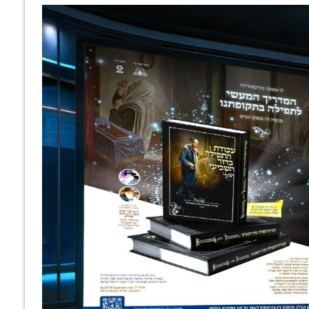
'שיהיה לי פתיחת הלב והמוח': פדיון
הנפש של הרבי • מיוחד
 פתיחת דור
מִזְּקֵנִים אֶתְבּוֹנָן •
שאו מרום עיניכם:
עי: העיקר
חשיבות ההדרכה
קורס מקצועי וראיון
 זה 'עבודה
מזקני החסידים
ישיר על הדרך
וח עצמו'
לשדרוג התפילה עם
הרב ישראל
אלפנביין