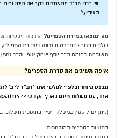
☚ רבני חב"ד מתאחדים בקריאה היסטורית: ל
השביעי'
מה תמצאו בסדרת הספרים?
הדרכות מעשיות של 
שלבים ברור להתקדמות נכונה בעבודת התפילה, תו
משובחת בהגהת הרב יוסף יצחק אופן והרב נחמן 
איפה משיגים את סדרת הספרים?
מבצע מיוחד ובלעדי לגולשי אתר 'חב"ד לייב' לרגל
אחד, עם
משלוח חינם
בארץ הקודש >>
/sparim4
[ניתן גם להזמין במשלוח ישיר בתוספת תשלום, בחנ
בחנויות הספרים המובחרות.
במחיר מיוחד בחנות 'ופרצת שופ' בכפר חב"ד ובחנ