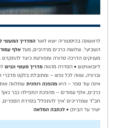
לראשונה בהיסטוריה יוצא לאור
המדריך המעשי לת
השביעי'. שלושה כרכים מרהיבים, מעל
אלף עמודי
הסוד של בית שני:
הלהיט החסידי של
'להתפ
מעניקים הדרכה סדורה ומפורטת כיצד להתקדם ב
מדוע הנביאים סירבו
השנה: מעל 5,000
קבוע,
לבנות כמו המקדש
חסידים כבר רכשו
היומי
ליובאוויטש • הסדרה מהווה
מדריך מעשי ונגיש
לכ
השלישי?
את סט הספרים
של הר
וברורה, שווה לכל נפש – ומתובלת בלקט מדברי רב
שכבש את
ליובאוויטש
אינה עוד ספר – היא
מהפכה רוחנית
שתלווה אותך
כרכים, אלף עמודים – מהפכת התפילה כבר כאן! 
חב"ד שמדריכים 'איך להתפלל' בסדרת הספרים, 
ישיר עד הבית) •
לכתבה המלאה