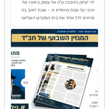
לוי יצחק גינזבורג ע"ה אל עומק ביאורו של
הרבי על שבת מיוחדת זו – שבת 'חזון', בה
מראים לכל אחד את בית המקדש השלישי
אגף הוצאה לאור - לחלוחית גאולתית