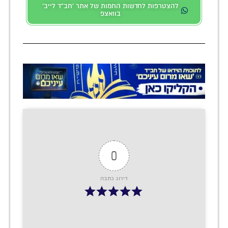
להצטרפות לחדשות החמות של אתר 'חב"ד לייב'
בוואצפ
0
דירוג כתבה