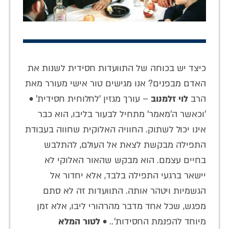
כיצד יש בכוחה של התוועדות חסידית לשנות את
האדם מבפנים? אנו מגישים טור אישי מעורר מאת
הרב
לוי זלמנוב
– עורך מגזין 'לחלוחית חסידית' •
'וכאשר ה'מאמר' מתחיל לבעור בליבו, הוא כבר
אינו יכול לשתוק. החוויה האלוקית שחווה בעבודת
התפילה מבקשת לצאת אל העולם, להתלבש
בחיים עצמם. הוא מבקש שהאור האלוקי לא
יישאר ברגעי התפילה בלבד, אלא יחדור אל
הגשמיות ויטהר אותה. התוועדות זה לא סתם
מפגש, שכל אחד מדבר מהרהורי ליבו, אלא זמן
מיוחד להפנמת החסידות'.. •
לטור המלא