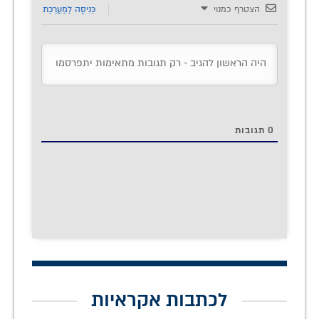
הצטרף כמנוי
כְּנִיסָה לַמַעֲרֶכֶת
0
תגובות
לכתבות אקראיות