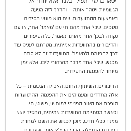
יישאר ברגעי התפילה בלבד, אלא יחדור אל
הגשמיות ויטהר אותה – והדרך לזה מגיעה
באמצעות ההתוועדות. שם הוא פוגש חסידים
נוספים, שכל אחד מהם חי עם 'מאמר' אחר, או עם
נקודה ו'בכן' אחר מאותו 'מאמר'. כל הסיפורים
והדיבורים בהתוועדות אמיתית, מטרתם לעניק עוד
דרך להפנמת ה'מאמר'. התוועדות זה לא סתם
מפגש, שכל אחד מדבר מהרהורי ליבו, אלא זמן
מיוחד להפנמת החסידות.
הדיבורים, השיתוף, החום, האכילה הגשמית – כל
אלה מחדדים ומעמיקים את ההפנמה. ההתוועדות
הופכת את האור הפנימי למוחשי, פשוט, חי.
וכאשר מסתיימת התוועדות אמיתית, החסיד יוצא
ממנה ככלי חדש, מוכן לפגוש את השם למחרת
בעבודת התפילה. הרבי הריי”צ אומר שעבודת