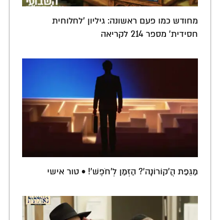
מחודש כמו פעם ראשונה: גיליון 'לחלוחית
חסידית' מספר 214 לקריאה
מַגֵּפַת הֲ'קוֹרוֹנָה'? הַזְּמַן לְ'חֹפֶשׁ'! • טור אישי