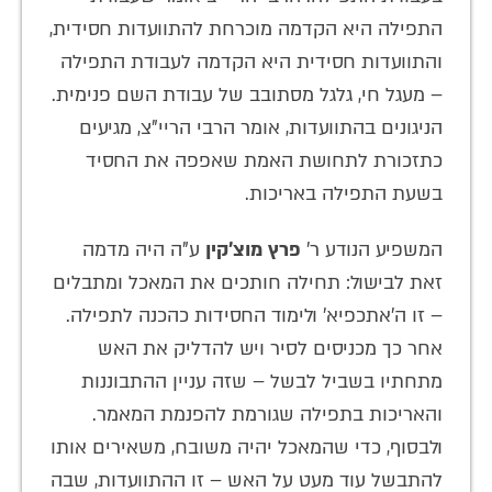
התפילה היא הקדמה מוכרחת להתוועדות חסידית,
והתוועדות חסידית היא הקדמה לעבודת התפילה
– מעגל חי, גלגל מסתובב של עבודת השם פנימית.
הניגונים בהתוועדות, אומר הרבי הריי"צ, מגיעים
כתזכורת לתחושת האמת שאפפה את החסיד
בשעת התפילה באריכות.
המשפיע הנודע ר’
פרץ מוצ’קין
ע"ה היה מדמה
זאת לבישול: תחילה חותכים את המאכל ומתבלים
– זו ה'אתכפיא' ולימוד החסידות כהכנה לתפילה.
אחר כך מכניסים לסיר ויש להדליק את האש
מתחתיו בשביל לבשל – שזה עניין ההתבוננות
והאריכות בתפילה שגורמת להפנמת המאמר.
ולבסוף, כדי שהמאכל יהיה משובח, משאירים אותו
להתבשל עוד מעט על האש – זו ההתוועדות, שבה