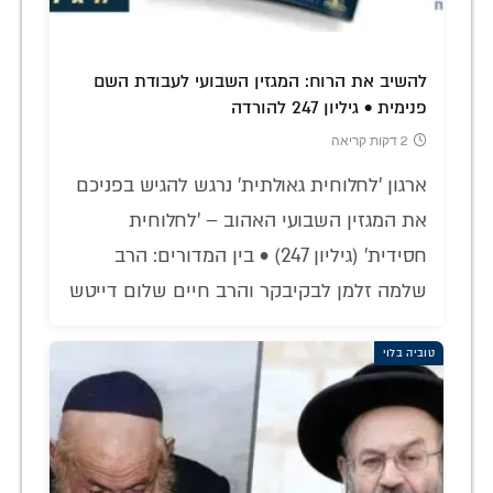
להשיב את הרוח: המגזין השבועי לעבודת השם
פנימית • גיליון 247 להורדה
2 דקות קריאה
ארגון 'לחלוחית גאולתית' נרגש להגיש בפניכם
את המגזין השבועי האהוב – 'לחלוחית
חסידית' (גיליון 247) • בין המדורים: הרב
שלמה זלמן לבקיבקר והרב חיים שלום דייטש
טוביה בלוי