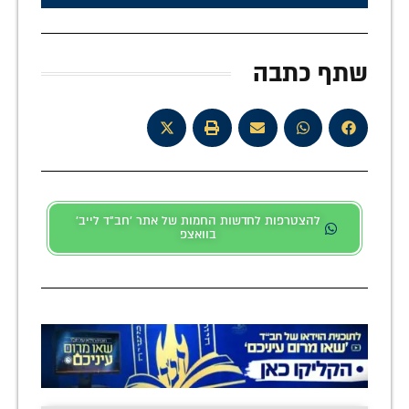
שתף כתבה
להצטרפות לחדשות החמות של אתר 'חב"ד לייב'
בוואצפ