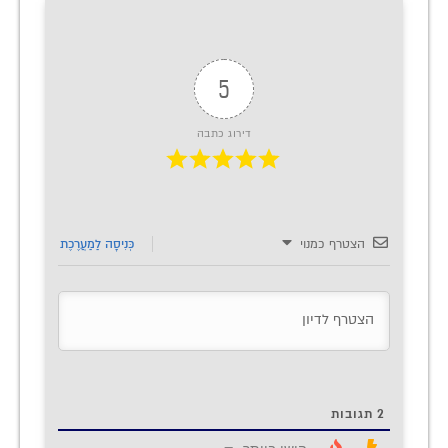
5
דירוג כתבה
הצטרף כמנוי
כְּנִיסָה לַמַעֲרֶכֶת
2
תגובות