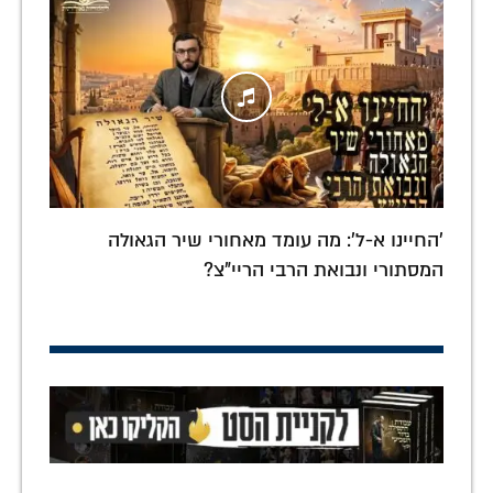
'החיינו א-ל': מה עומד מאחורי שיר הגאולה
המסתורי ונבואת הרבי הריי"צ?