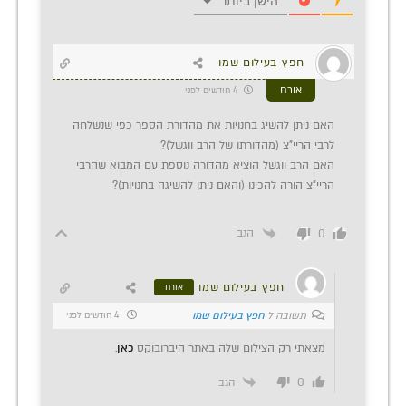
הישן ביותר
חפץ בעילום שמו
אורח
4 חודשים לפני
האם ניתן להשיג בחנויות את מהדורת הספר כפי שנשלחה
לרבי הריי"צ (מהדורתו של הרב ווגשל)?
האם הרב ווגשל הוציא מהדורה נוספת עם המבוא שהרבי
הריי"צ הורה להכינו (והאם ניתן להשיגה בחנויות)?
הגב
0
חפץ בעילום שמו
אורח
תשובה ל
חפץ בעילום שמו
4 חודשים לפני
מצאתי רק הצילום שלה באתר היברובוקס
כאן
.
0
הגב