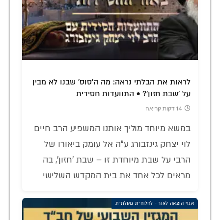
לראות את הבלתי נראה: מה ה'סוס' שבנו לא מבין
על 'שבת חזון'? • התוועדות חסידית
14 דקות קריאה
במשא מיוחד מוליך אותנו המשפיע הרב חיים
לוי יצחק גינזבורג ע"ה אל עומק ביאורו של
הרבי על שבת מיוחדת זו – שבת 'חזון', בה
מראים לכל אחד את בית המקדש השלישי
אגף הוצאה לאור - לחלוחית גאולתית