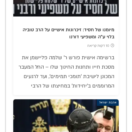
מיומנו של חסיד: זיכרונות אישיים על הרב טוביה
בלוי ע"ה ומשפיעי דורנו
10 דקות קריאה
ברשימה אישית פורש ר' שלמה פליישמן את
מסכת חייו ותחנות החינוך שלו – החל המעבר
המכונן לישיבת 'תומכי תמימים', ועד לרגעים
המרוממים ב'יחידות' במחיצתו של הרבי
אהבת ישראל