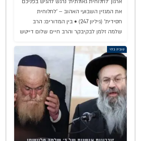
ארגון 'לחלוחית גאולתית' נרגש להגיש בפניכם
את המגזין השבועי האהוב – 'לחלוחית
חסידית' (גיליון 247) • בין המדורים: הרב
שלמה זלמן לבקיבקר והרב חיים שלום דייטש
טוביה בלוי