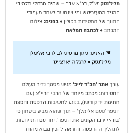
מליז'נסק
זצ"ל, בכ"א אדר – שהיה מגדולי תלמידי
המגיד ממעזריטש ומי שנחשב לאחד מעמודי
התווך של החסידות בפולין •
בפנים:
צילום
המכתב •
לכתבה המלאה
☚ האזינו: ניגון מרטיט לב לרבי אלימלך
מליז'נסק • לרגל ה'יארצייט'
עורך
אתר 'חב"ד לייב'
מגיש מסמך נדיר מעולם
החסידות: מכתב מיוחד של הרבי הריי"צ (עם
חתימת יד קודשו), בנוגע לחשיבות הדפסת והפצת
הספר 'נועם אלימלך' – תוך שהוא מביע ביטחון כי
'בודאי ירבו הקונים את הספר', יחד עם התייחסות
לתהליך ההדפסה, והוראה להכין מבוא מהודר