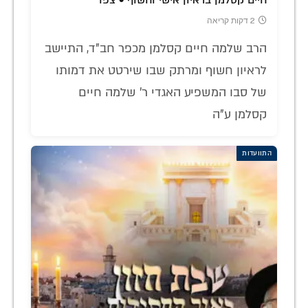
חיים קסלמן בראיון אישי וחשוף • צפו
2 דקות קריאה
הרב שלמה חיים קסלמן מכפר חב"ד, התיישב
לראיון חשוף ומרתק שבו שירטט את דמותו
של סבו המשפיע האגדי ר' שלמה חיים
קסלמן ע"ה
התוועדות