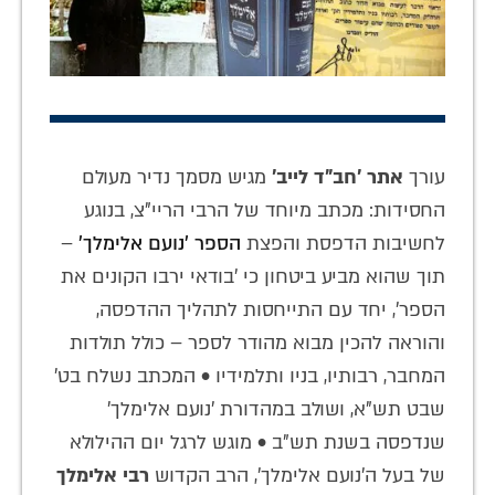
עורך
אתר 'חב"ד לייב'
מגיש מסמך נדיר מעולם
החסידות: מכתב מיוחד של הרבי הריי"צ, בנוגע
לחשיבות הדפסת והפצת
הספר 'נועם אלימלך'
–
תוך שהוא מביע ביטחון כי 'בודאי ירבו הקונים את
הספר', יחד עם התייחסות לתהליך ההדפסה,
והוראה להכין מבוא מהודר לספר – כולל תולדות
המחבר, רבותיו, בניו ותלמידיו • המכתב נשלח בט'
שבט תש"א, ושולב במהדורת 'נועם אלימלך'
שנדפסה בשנת תש"ב • מוגש לרגל יום ההילולא
של בעל ה'נועם אלימלך', הרב הקדוש
רבי אלימלך