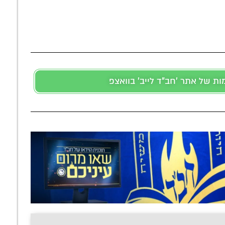
 של אתר 'חב"ד לייב' בוואצפ