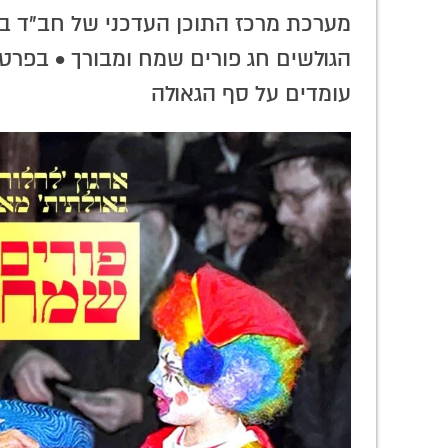
סוס' שבנו
משיח נוגע לכולם: נאומו הכאוב של הר
מערכת מרכז התוכן העדכני של חב"ד ב
וועדות
קרינסקי בתשנ"ג • האזינו
הגולשים חג פורים שמח ומבורך • בפרט
עומדים על סף הגאולה
האתגר האמיתי זה
חשיפה בקרוב:
הרבי ב
לשייך את עצמי:
תוכנית וידאו
עצמו:
גיליון ערכי ואיכותי
בלעדית על המשפיע
בפרסו
להורדה
ר' שלמה חיים
חג
קסלמן