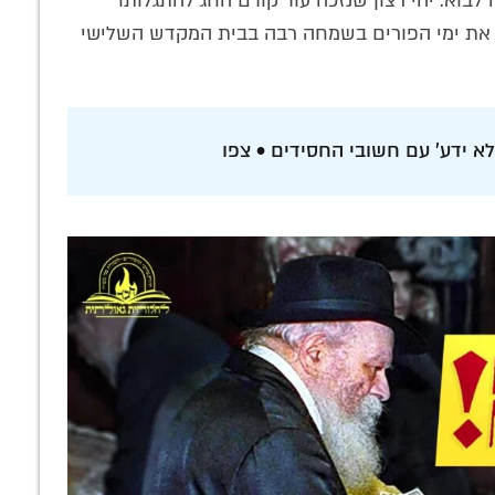
וא. יהי רצון שנזכה עוד קודם החג להתגלותו
ג את ימי הפורים בשמחה רבה בבית המקדש השלישי
א ידע' עם חשובי החסידים • צפו