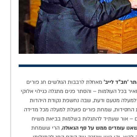
פים נהנים
'החיינו א-ל': מה
הדרך לבנות את בית
וחית', אלפים
עומד מאחורי שיר
המקדש: הציצו
כים לה –
הגאולה המסתורי
פנימה לגיליון
ותפות שלך
ונבואת הרבי
'לחלוחית חסידית' •
 'חב"ד לייב'
מאחלת לרבבות הגולשים חג פורים
לל מהפכה!
הריי"צ?
להורדה
יר בכל העולמות – והסתר פנים מתגלה כגילוי אלוקי
ה שלמעלה מטעם ודעת, שבה נחשפת נקודת היהדות
 החסידות, שמחת פורים פועלת למעלה מכל מדידה
ם – אור שעתיד להתגלות בשלמות בביאת משיח
שאנו עומדים ממש על סף הגאולה
, הרי ששמחת