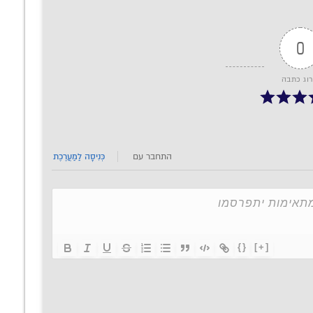
0
רוג כתבה
התחבר עם
כְּנִיסָה לַמַעֲרֶכֶת
{}
[+]