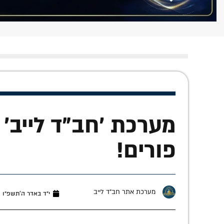
מערכת 'חב"ד לייב' 
פורים!
מערכת אתר חב"ד לייב
י״ד באדר ה׳תשפ״ו (מרץ 3,