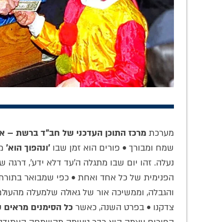
'מי שאין לו חוש
דמות ה'עובד' של
אל
בנגינה – אין לו חוש
גדול משפיעי חב"ד:
מ'לחל
בחסידות': מסע
סקירה על החסיד ר'
מח
לניגוניו העמוקים של
הלל מפאריטש
והש
מערכת
מרכז התוכן העדכני של חב"ד ברשת – אתר
ר' הלל מפאריטש
תחו
שמח ומבורך • פורים הוא זמן שבו
'ונהפוך הוא'
מא
נעלה. זהו יום שבו מתגלה ה'עד דלא ידע', דרג
הפנימית של כל אחד ואחת • כפי שמבואר בתורת
והגבלה, וממשיכה אור של גאולה שלמעלה מהעול
צדקנו • בפרט השנה, כאשר
כל הסימנים מראים 