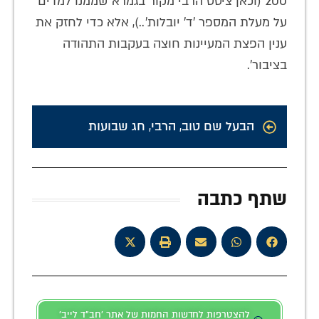
200 (וכאן ציטט הרבי מקור בגמרא שממנו למדים
על מעלת המספר 'ד' יובלות'..), אלא כדי לחזק את
ענין הפצת המעיינות חוצה בעקבות התהודה
בציבור'.
הבעל שם טוב
,
הרבי
,
חג שבועות
שתף כתבה
להצטרפות לחדשות החמות של אתר 'חב"ד לייב'