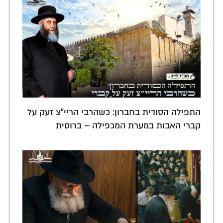
התפילה הסודית בחברון: כשהרבי הריי"צ זעק על
קברי האבות במערת המכפילה – ברוסית