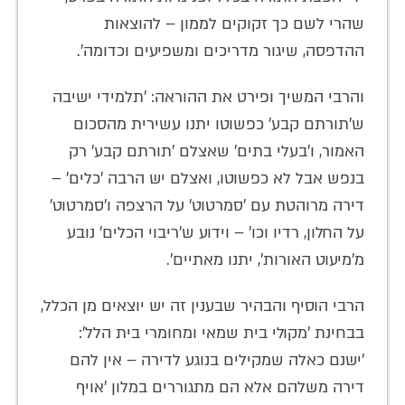
שהרי לשם כך זקוקים לממון – להוצאות
ההדפסה, שיגור מדריכים ומשפיעים וכדומה'.
והרבי המשיך ופירט את ההוראה: 'תלמידי ישיבה
ש'תורתם קבע' כפשוטו יתנו עשירית מהסכום
האמור, ו'בעלי בתים' שאצלם 'תורתם קבע' רק
בנפש אבל לא כפשוטו, ואצלם יש הרבה 'כלים' –
דירה מרוהטת עם 'סמרטוט' על הרצפה ו'סמרטוט'
על החלון, רדיו וכו' – וידוע ש'ריבוי הכלים' נובע
מ'מיעוט האורות', יתנו מאתיים'.
הרבי הוסיף והבהיר שבענין זה יש יוצאים מן הכלל,
בבחינת 'מקולי בית שמאי ומחומרי בית הלל':
'ישנם כאלה שמקילים בנוגע לדירה – אין להם
דירה משלהם אלא הם מתגוררים במלון 'אויף