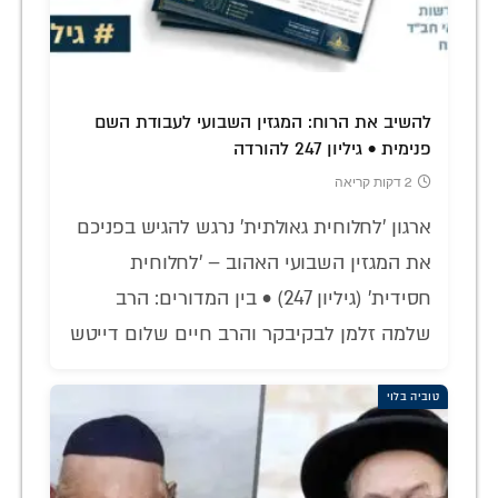
להשיב את הרוח: המגזין השבועי לעבודת השם
פנימית • גיליון 247 להורדה
2 דקות קריאה
ארגון 'לחלוחית גאולתית' נרגש להגיש בפניכם
את המגזין השבועי האהוב – 'לחלוחית
חסידית' (גיליון 247) • בין המדורים: הרב
שלמה זלמן לבקיבקר והרב חיים שלום דייטש
טוביה בלוי