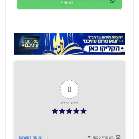
בוואצפ
0
דירוג כתבה
הצטרף כמנוי
כְּנִיסָה לַמַעֲרֶכֶת