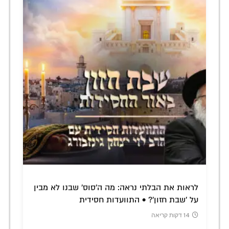
לראות את הבלתי נראה: מה ה'סוס' שבנו לא מבין
על 'שבת חזון'? • התוועדות חסידית
14 דקות קריאה