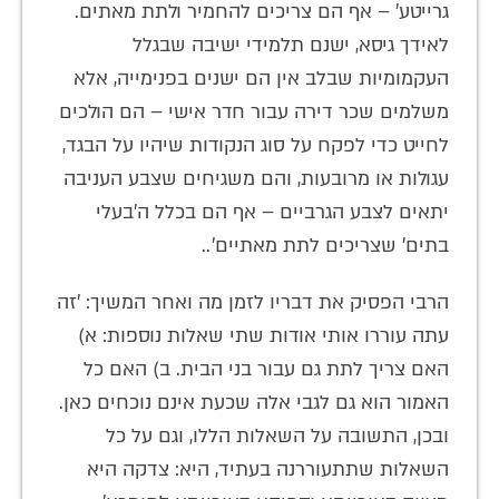
גרייטע' – אף הם צריכים להחמיר ולתת מאתים.
לאידך גיסא, ישנם תלמידי ישיבה שבגלל
העקמומיות שבלב אין הם ישנים בפנימייה, אלא
משלמים שכר דירה עבור חדר אישי – הם הולכים
לחייט כדי לפקח על סוג הנקודות שיהיו על הבגד,
עגולות או מרובעות, והם משגיחים שצבע העניבה
יתאים לצבע הגרביים – אף הם בכלל ה'בעלי
בתים' שצריכים לתת מאתיים'..
הרבי הפסיק את דבריו לזמן מה ואחר המשיך: 'זה
עתה עוררו אותי אודות שתי שאלות נוספות: א)
האם צריך לתת גם עבור בני הבית. ב) האם כל
האמור הוא גם לגבי אלה שכעת אינם נוכחים כאן.
ובכן, התשובה על השאלות הללו, וגם על כל
השאלות שתתעוררנה בעתיד, היא: צדקה היא