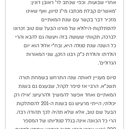
אחרי שבועות. וכפי שכתב לר' ראובן דונין:
'מאשרים קבלת מכתבו מי"ג סיוון, ואף שאינו
מזכיר דבר בקשר עם שנת המאתיים
להסתלקות-הילולא של מורנו הבעל שם טוב זכרונו
לברכה, תקוותי שעושה בזה ויעשה גם להבא והרי
כל השנה שנת סגולה היא, ובח"י אלול הוא יום
הולדתו והולדת כ"ק רבנו הזקן, שני המאורות
הגדולים'.
סיום מעניין לאותה שנה התרחש בשמחת תורה
תשכ"א. הרבי אז סיפר לקהל, שבעצם גם בשנת
המאתיים ואחד אפשר להמשיך ולהרעיש: 'אילו רק
יכולתי, הייתי מרעיש גם בשנת ה-‏201 להסתלקות
הבעל שם טוב, אלא שלא תהיה לכך תהודה רבה.
הרי כל הכוונה אינה בגלל סגוליותו של המספר