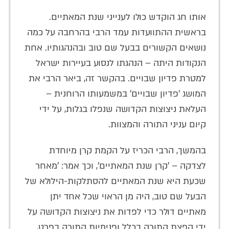
אותו חג הוקדש כולו לענייני שנת המאתיים.
בראשית ההתוועדות עמד הרבי בהרחבה על כמה
נושאים הקשורים בבעל שם טוב ובהנהגותיו. אחת
הנקודות היתה – הנהגתו לנסוע בעיירות ישראל
למטרת פדיון שבויים. בהקשר זה, ביאר הרבי את
המושג 'פדיון שבויים' במשמעותו הרוחנית –
העלאת ניצוצות הקדושה שנפלו בגלות, על ידי
קיום עניני התורה והמצוות.
בהמשך, הרבי הכריז על הקמת קרן מיוחדת
לצדקה – 'קרן שנת המאתיים', וכך אמר: 'מאחר
שכעת היא שנת המאתיים להסתלקות-הילולא של
הבעל שם טוב, היה מן הראוי שכל אחד יתן
מאתיים דולר כדי לפדות את ניצוצות הקדושה על
ידי הפצת התורה בכלל ופנימיות התורה בפרט,