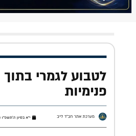
לטבוע לגמרי בתוך 
פנימיות
מערכת אתר חב"ד לייב
י״א בסיון ה׳תשפ״ו (מאי 27,