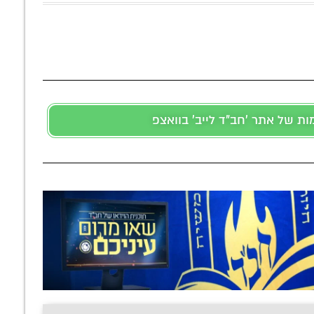
 של אתר 'חב"ד לייב' בוואצפ