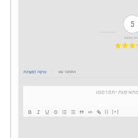
5
רוג כתבה
התחבר עם
כְּנִיסָה לַמַעֲרֶכֶת
{}
[+]