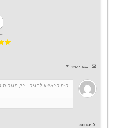
די
הצטרף כמנוי
0
תגובות