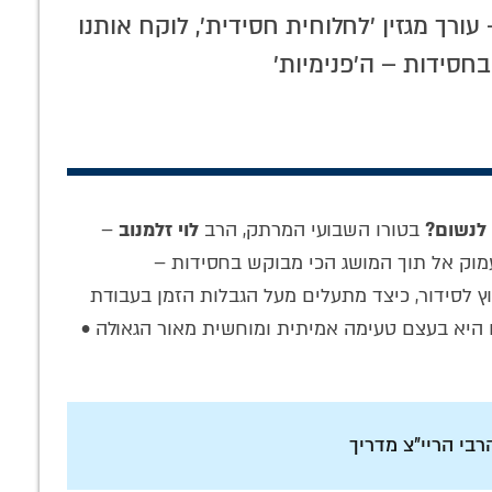
'להשתתף בנשמתו, בגופו ובממונו': כתב
עורך מגזין 'לחלוחית חסידית', לוקח אותנו
היד הנדיר של הרבי נחשף
חסידות – ה'פנימיות'
לנשום?
בטורו השבועי המרתק, הרב
לוי זלמנוב
–
 עמוק אל תוך המושג הכי מבוקש בחסידות –
וץ לסידור, כיצד מתעלים מעל הגבלות הזמן בעבודת
שיעור מיוחד על
אמירת תהילים
ו היא בעצם טעימה אמיתית ומוחשית מאור הגאולה •
'משמעת עצמית'
מחוץ לבית הרפואה
לאור החסידות •
• בימים ההם
האזינו
בי הריי"צ מדריך