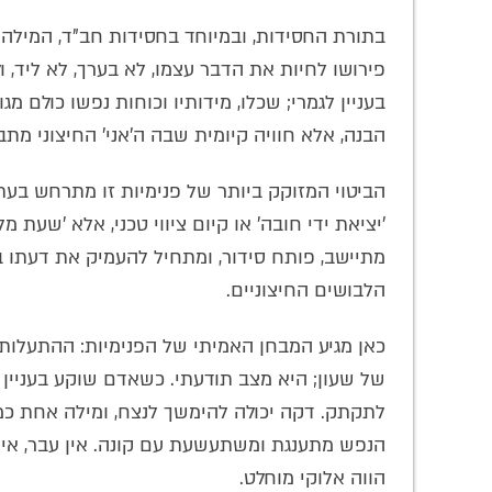
בתורת החסידות, ובמיוחד בחסידות חב"ד, המילה '
פירושו לחיות את הדבר עצמו, לא בערך, לא ליד, ו
בעניין לגמרי; שכלו, מידותיו וכוחות נפשו כולם 
הבנה, אלא חוויה קיומית שבה ה'אני' החיצוני מתב
הביטוי המזוקק ביותר של פנימיות זו מתרחש בעת
המשמעות של 'פדיון
המסע ההיסטורי של
התרג
'יציאת ידי חובה' או קיום ציווי טכני, אלא 'שעת
נפש' והנוסח
הרבי הריי"צ לארץ
וחסר 
המתאים • סקירה
הקודש בחודש אב •
מדרי
מתיישב, פותח סידור, ומתחיל להעמיק את דעתו ב
מיוחדת
סקירה מאלפת
הלבושים החיצוניים.
כאן מגיע המבחן האמיתי של הפנימיות: ההתעלות מ
של שעון; היא מצב תודעתי. כשאדם שוקע בעניין ה
לתקתק. דקה יכולה להימשך לנצח, ומילה אחת כמו
הנפש מתענגת ומשתעשעת עם קונה. אין עבר, אין ע
הווה אלוקי מוחלט.