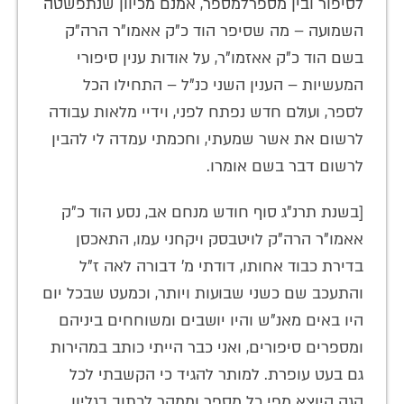
לסיפור ובין מספרלמספר, אמנם מכיוון שנתפשטה
השמועה – מה שסיפר הוד כ"ק אאמו"ר הרה"ק
בשם הוד כ"ק אאזמו"ר, על אודות ענין סיפורי
המעשיות – הענין השני כנ"ל – התחילו הכל
לספר, ועולם חדש נפתח לפני, וידיי מלאות עבודה
לרשום את אשר שמעתי, וחכמתי עמדה לי להבין
לרשום דבר בשם אומרו.
[בשנת תרנ"ג סוף חודש מנחם אב, נסע הוד כ"ק
אאמו"ר הרה"ק לויטבסק ויקחני עמו, התאכסן
בדירת כבוד אחותו, דודתי מ' דבורה לאה ז"ל
והתעכב שם כשני שבועות ויותר, וכמעט שבכל יום
היו באים מאנ"ש והיו יושבים ומשוחחים ביניהם
ומספרים סיפורים, ואני כבר הייתי כותב במהירות
גם בעט עופרת. למותר להגיד כי הקשבתי לכל
הגה היוצא מפי כל מספר וממהר לכתוב בגליון.