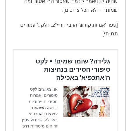
שהיה לו, ויאמר לי: מה שאסור הרי אסור, ומה
שמותר – לא הכל צריכים].
[ספר 'אגרות קודש' הרבי הריי"צ, חלק ג' עמודים
תח-תי]