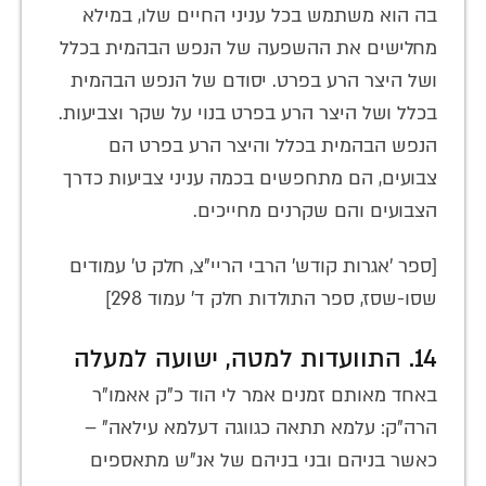
בה הוא משתמש בכל עניני החיים שלו, במילא
מחלישים את ההשפעה של הנפש הבהמית בכלל
ושל היצר הרע בפרט. יסודם של הנפש הבהמית
בכלל ושל היצר הרע בפרט בנוי על שקר וצביעות.
הנפש הבהמית בכלל והיצר הרע בפרט הם
צבועים, הם מתחפשים בכמה עניני צביעות כדרך
הצבועים והם שקרנים מחייכים.
[ספר 'אגרות קודש' הרבי הריי"צ, חלק ט' עמודים
שסו-שסז, ספר התולדות חלק ד' עמוד 298]
14. התוועדות למטה, ישועה למעלה
באחד מאותם זמנים אמר לי הוד כ"ק אאמו"ר
הרה"ק: עלמא תתאה כגווגה דעלמא עילאה" –
כאשר בניהם ובני בניהם של אנ"ש מתאספים