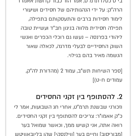
בי"ט כסלו תרמ"ט, אמר הוד כבוד קדושת אאמו"ר
הרה"ק: על ידי הנהגותיהם של חסידים ושיעורי
לימוד חסידות ברבים והתעסקותם בתפילה,
תפילה חסידית מלווה בניגון חב"ד ועשיית טובה
ליהודי בפרנסה – נעשו גם רוכלי הכפרים ואנשי
השוק החסידיים לבעלי מדרגה, לכאלה שאור
הנשמה מאיר בהם בגילוי.
[ספר השיחות תש"ב, עמוד 2 (מהדורת לה"ק,
עמודים ח-ט)]
2. להסתופף בין זקני החסידים
וזכורני שבשנת תרמ"ט, אחרי חג השבועות, אמר לי
כ"ק אאמו"ר: צריכים להסתופף בין זקני החסידים.
רואה אתה, אני קשיש ממך, וכאשר שמואל בער
[מבוריסוב] וחיים בער [ווילנסקי] שהו בליובאוויטש