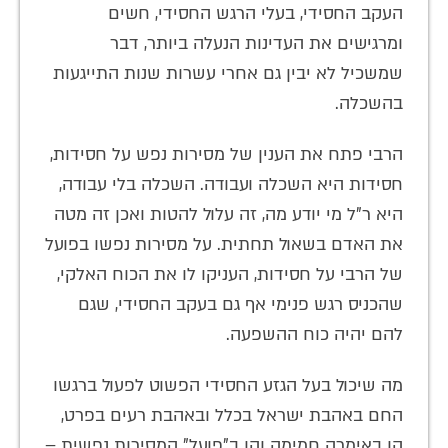
העקב החסידי, בעלי הרגש החסידי, חשים
ומרגישים את העדינות הנעלה ביותר, דבר
שמשכיל לא יבין גם אחרי עשרות שנות התייגעות
בהשכלה.
הרבי פתח את הענין של מסירות נפש על חסידות,
חסידות היא השכלה ועבודה. השכלה בלי עבודה,
היא ר"ל מי יודע מה, זה עלול להטות ואכן זה מטה
את האדם בשאול תחתית. על מסירות נפשו בפועל
של הרבי על חסידות, העניקו לו את הכוח האלקי,
שהכניס רגש פנימי אף גם בעקב החסידי, שגם
להם יהיה כוח ההשפעה.
מה שיכול בעל הגזע החסידי הפשוט לפעול ברגשו
החם באהבת ישראל בכלל ובאהבת רעים בפרט,
הן באימרה חמימה והן ב"פועל" המסירות נפשית –