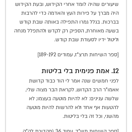
שיעורים שהיה לומד אחרי הקידוש, ובעת הקידוש
היה מברך על פירות העץ והאדמה כדי להרבות
בברכות. בגלל גמרו התפילה באותה שבת קודש
בשעה מאוחרת, הספיק רק לקדש ולהתפלל מנחה
וליטול ידיו לסעודת שבת קודש.
[ספר השיחות תרצ"ז, עמודים 189-192]
12. אמת פנימית בלי בליטות
לפני חמשים שנה אמר לי הוד כבוד קדושת
אאמו"ר הרב הקדוש, לקראת הבר מצוה שלי,
שלשה ענינים: לא להיות מוטעה בעצמו; לא
להטעות אף אחד ולא להרשות להיות מוטעה
מהשני, וכל זה בלי בליטות.
[ספר השיחות תש"ד, עמוד 36 (מהדורת לה"ק,