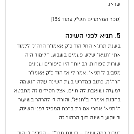
שראו.
[ספר המאמרים תש"י, עמוד 186]
5. תניא לפני השינה
בשנת תרנ"א החל הוד כ"ק אאמו"ר הרה"ק ללמוד
אתי "תניא" שלש פעמים בשבוע. הלימוד היה
שורות ספורות, רב יותר היו סיפורים וענינים
מסביב ל"תניא". אמר לי אז הוד כ"ק אאמו"ר
הרה"ק: כתוב במדרש בעת השינה עולה הנשמה
למעלה ושואבת לה חיים. אצל חסידים זה מתבטא
בהבנת אימרה ב"תניא". והורה לי להרהר בשיעור
ה"תניא" אחרי אמירת ברכת המפיל לפני השינה,
ולשקוע בשינה תוך הרהור זה.
כעבור כמה שנים – בשנת תרנ"ז – הסביר לי הוד