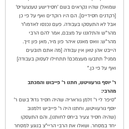
שמואל) שהיו נקראים בשם 'חסידישע טענצעריס'
[רקדנים חסידיים]. הם היו רוקדים ואף על פי כן
אבל לא התעסקו בעבודה. פעם נכנסו לאדמו"ר
מהר"ש והתלוננו על מצבם, אמר להם הרבי
מהר"ש: וואס מאנט איהר פון מיר, מאן פון זיך.
הייבט אהן טאן אין עבודה [מה אתם תובעים
ממני? תתבעו מעצמכם! תתחילו לעסוק בעבודה]
ואף על פי כן."
ר' יוסף גורעוויטש, חתנו ר' פייבוש והמכתב
מהרבי:
"סיפר לי ר' זלמן גוראריה שהיה חסיד גדול בשם ר'
יוסף גורעוויטש, וחתנו היה ר' פייביש זלמנוב
(שהיה חסיד צעיר ביחס לחותנו), והם התעסקו
יחד במסחר. ושאלו את הרבי הריי"צ בנוגע למסחר