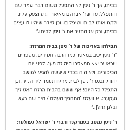
בביתו, אך ר' ניסן לא התפעל משום דבר ועמד שם
והתפלל. עד שר' אברהם מאיאר הגיע וצעק עליו,
ולקח אותו לביתו וטיפל בו, וכן סידר שיהיו לו עצים
בביתו, ורק אז החזיר את ר' ניסן לביתו."
תפילתו באריכות של ר' ניסן בבית המרזח:
"ר' ניסן ישב במאסר כמו הרבה חסידים. מספרים
שכאשר יצא ממאסרו היה זה מעט לפני יום
הכיפורים, ולא היה בכדי שיעשה להגיע למושב
יהודי. נכנס ר' ניסן לבית מרזח ונעמד ליד הקיר, וכך
התפלל כל היום! אף ששם בהבית מרזח האט זיך
געקערט א וועלט [התהפך העולם / היה שם רעש
ובלגן גדול].."
ר' ניסן נמנוב בסמרקנד ודברי ר' ישראל נעוולער: