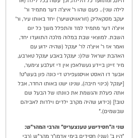
היום, ומתוועד כל הלילה, וכך עשה בכל לילה (או
לילה שני).. פעם שהו ר' איצ'ה דער מתמיד ור'
יעקב מסקאליק (זוראוויטשיער) יחד באותו עיר, ור'
איצ'ה דער מתמיד למד והתפלל משך כל יום
השבת. למוצאי שבת במלוה מלכה התוועדו יחד,
ואמר אז ר' איצ'ה לר' יענקל (שהיה ידוע עם
האהבת ישראל שלו): יענקל באבע יענקל טארבע,
מיר זיינן ביידע געשלאפן אין די זעלבע צימער,
אבער דו האסט אויסגעפירט די כונה פון בעש"ט!
[יענקל (כינוי חיבה), שנינו ישנו באותו החדר, אבל
אתה פעלת והגשמת את כוונתו של הבעל שם
טוב!] (כידוע שהיה מקרב ילדים וילדות לאביהם
שבשמים)."
שני ה"חסידישע טענצעריס" והרבי המהר"ש:
"היו ב' (שני) חסידים בימי אדמו"ר מהר"ש (רבי