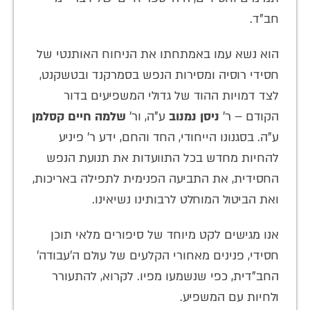
חב"ד.
הוא נשא עמו באמתחתו את הניחוח האותנטי של
חסידי רוסיה ומסירות הנפש בסמרקנד ובטשקנט,
לצד דמויות ההוד של גדולי המשפיעים בדור
הקודם – ר'
ניסן נמנוב
ע"ה, ור'
שלמה חיים קסלמן
ע"ה. בסגנונו הייחודי, החד והחם, ידע ר' פיניע
להחיות מחדש בכל התוועדות את תנועת הנפש
החסידית, את התביעה הפנימית לתפילה באריכות,
ואת הביטול המוחלט לרבותינו נשיאינו.
אנו מגישים לקט מיוחד של סיפורים מלאי תוכן
חסידי, פנינים מאחורי הקלעים של עולם ה'עבודה'
החב"דית, כפי שנשמעו מפיו. לקרוא, להתעורר
ולחיות עם המשפיע.