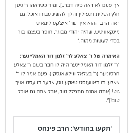
אף פעם לא ראה כזה דבר..]. ומיד כשראהו ר' ניסן
חלץ הטלית ותפילין והלך להשיג עבורו אוכל. גם
ראה הרב ההוא איך שר' איצ'קע לימאיס
מינקאוויטש, שהיה יהודי מבוגר, חופר בעצמו בור
בכדי לעשות מקוה."
האימרה של ר' צאלע לר' זלמן דוד האמליינער:
"ר' זלמן דוד האמליינער היה לו חבר בשם ר' צאלע
חרסוניער (ר' בצלאל ווילשאנסקי), פעם אמר לו ר'
צאלע: דו דאווענסט טאקע גוט, אבער דו עסט אויך
גוט! [אתה אמנם מתפלל טוב, אבל אתה גם אוכל
טוב!]".