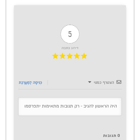
5
דירוג כתבה
הצטרף כמנוי
כְּנִיסָה לַמַעֲרֶכֶת
0
תגובות