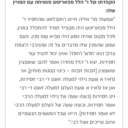
הקפדתו של ר' הלל מפאריטש והשיחה עם המניין
שלו:
"שמעתי מר' אליה חיים רויטבלאט שהחסיד ר'
הלל מפאריטש היה מקפיד תמיד להתפלל במנין,
ולכל מקום שהיה נוסע היה מביא עמו מנין. פעם
שמע שהמנין שלו מדברים על זה שההרבי ה'צמח
צדק' הוא 'חלש' ו'חולה' ואינו יכול להגיד עוד
חסידות. יצא ר' הלל מחדרו ואמר להם: שווענצין
שווענצין [זנבות זנבות – כינוי קטנות מוחין], אז
ס'איז א שעת גילוי למעלה זאגט די רבי חסידות,
און אז ס'איז א שעת העלם למעלה זאגט די רבי
ניט חסידות [כשזו שעה של גילוי למעלה הרבי
אומר חסידות, וכשזו שעה של העלם למעלה הרבי
לא אומר חסידות]. היינו שכל המושגים הגשמיים
אינם שייכים אצל רבי."