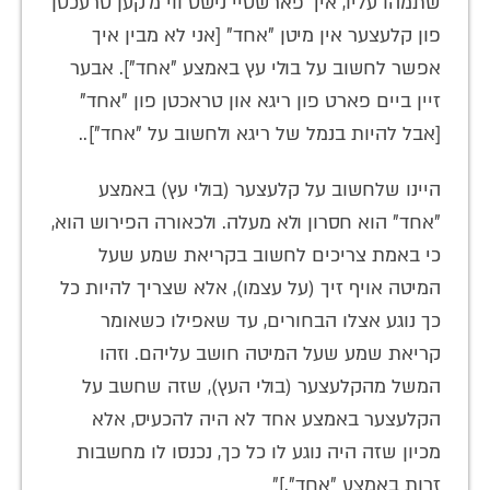
שתמהו עליו, איך פארשטיי נישט ווי מ'קען טרעכטן
פון קלעצער אין מיטן "אחד" [אני לא מבין איך
אפשר לחשוב על בולי עץ באמצע "אחד"]. אבער
זיין ביים פארט פון ריגא און טראכטן פון "אחד"
[אבל להיות בנמל של ריגא ולחשוב על "אחד"]..
היינו שלחשוב על קלעצער (בולי עץ) באמצע
"אחד" הוא חסרון ולא מעלה. ולכאורה הפירוש הוא,
כי באמת צריכים לחשוב בקריאת שמע שעל
המיטה אויף זיך (על עצמו), אלא שצריך להיות כל
כך נוגע אצלו הבחורים, עד שאפילו כשאומר
קריאת שמע שעל המיטה חושב עליהם. וזהו
המשל מהקלעצער (בולי העץ), שזה שחשב על
הקלעצער באמצע אחד לא היה להכעיס, אלא
מכיון שזה היה נוגע לו כל כך, נכנסו לו מחשבות
זרות באמצע "אחד".]"