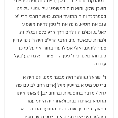
"בסמרקנד גרנו ליד ר' ניסן (הייתה תקופה שהייתי
השכן שלו), והוא היה המשפיע של אנשי שלומנו
בסמרקנד והיה מתוועד אתם. כאשר הרבי הריי"צ
עזב את רוסיא, מינה את ר' ניסן להיות משפיע
לאנ"ש, וכולם היו להם דרך ארץ כלפיו בגלל זה.
ולמרות שכאשר עזב הרבי הריי"צ היה ר' ניסן עדיין
צעיר לימים, ואולי אפילו עוד בחור, אף על פי כן
כיבדוהו כולם. כי ר' ניסן היה ציור – א גרויסע 'בעל
עבודה'.
ר' ישראל נעוולער היה מבוגר ממנו, וגם היה א
ברייטע מיט א ברייטין מויל [אדם רחב לב עם פה
גדול / מדבר בחופשיות וברוחב לב] (יצאתי איתו
מרוסיא באותו רכבת, ולאחרי זה הייתי עמו
בפאקינג למשך שנה. והיה מתוועד הרבה. – א
נעוולער מיט אלע תגים, א ברייטע נפש [חסיד