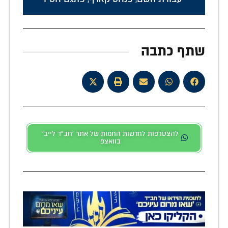
שתף כתבה
להצטרפות לחדשות החמות של אתר 'חב"ד לייב'
בוואצפ