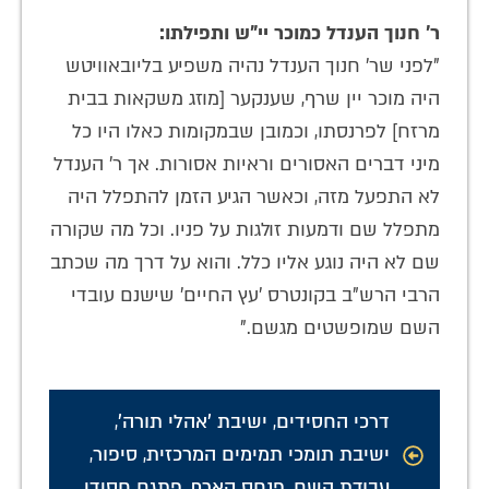
ר' חנוך הענדל כמוכר יי"ש ותפילתו:
"לפני שר' חנוך הענדל נהיה משפיע בליובאוויטש
היה מוכר יין שרף, שענקער [מוזג משקאות בבית
מרזח] לפרנסתו, וכמובן שבמקומות כאלו היו כל
מיני דברים האסורים וראיות אסורות. אך ר' הענדל
לא התפעל מזה, וכאשר הגיע הזמן להתפלל היה
מתפלל שם ודמעות זולגות על פניו. וכל מה שקורה
שם לא היה נוגע אליו כלל. והוא על דרך מה שכתב
הרבי הרש"ב בקונטרס 'עץ החיים' שישנם עובדי
השם שמופשטים מגשם."
דרכי החסידים
,
ישיבת 'אהלי תורה'
,
ישיבת תומכי תמימים המרכזית
,
סיפור
,
עבודת השם
,
פנחס קארף
,
פתגם חסידי