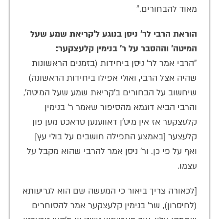
מאוד להבחורים."
הוראת הרבי לר' ניסן בנוגע ל'קריאת שמע שעל
המיטה' וההסבר על ר' בנימין קלעצקער:
"הרבי אמר לר' ניסן ביחידות (בזמנים הראשונות
שהיה אצל הרבי, ואולי אפילו ביחידות הראשונה)
שיחשוב על הבחורים ב'קריאת שמע שעל המיטה',
והרבי הביא דוגמא מהסיפור שאמר ר' בנימין
קלעצקער אז אין מיט'ן דאווענען טראכט מען פון
קלעצער [באמצע התפילה חושבים על בולי עץ]
ואף על פי כן. ור' ניסן אמר להרבי שהוא מקבל על
עצמו.
[לכאורה צריך ביאור כי המעשה שם הוא לגריעותא
(לחיסרון), שר' בנימין קלעצקער אמר להסוחרים