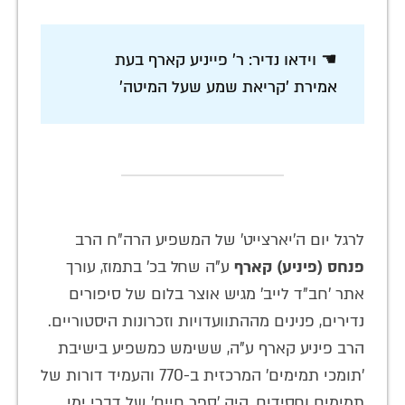
☚ וידאו נדיר: ר' פייניע קארף בעת
אמירת 'קריאת שמע שעל המיטה'
לרגל יום ה'יארצייט' של המשפיע הרה"ח הרב
פנחס (פיניע) קארף
ע"ה שחל בכ' בתמוז, עורך
אתר 'חב"ד לייב' מגיש אוצר בלום של סיפורים
נדירים, פנינים מההתוועדויות וזכרונות היסטוריים.
הרב פיניע קארף ע"ה, ששימש כמשפיע בישיבת
'תומכי תמימים' המרכזית ב-770 והעמיד דורות של
תמימים וחסידים, היה 'ספר חיים' של דברי ימי