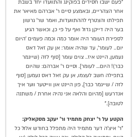
"פעם ישבו חסידים בפוקינג והתוועדו יחד בשבת
אחר הצהריים, ובאמצע סיים ר' אברהם מאיאר את
תפילתו והצטרף לההתוועדות, ואמר שר' גרשון
בער היה דייקן גדול ואף על פי כן, וכאשר הגיע
לספירת העומר היה אומר כמה וכמה פעמים 'היום
יום.. לעומר', עד שהיה אומר: אן עק זאל דאס
נעמען, היינט איז.. צוים עומר [סוף לזה (שייגמר
כבר)! היום… לעומר]. וסיים ר' אברהם: שהיום
בתפילה חשב לעצמו, אן עק זאל דאס נעמען [סוף
לזה / שייגמר כבר], פון היינט און ווייטער ווער איך
אנדרעש [מהיום והלאה אני נהיה אחרת / משתנה
לטובה]."
הקטע על ר' יצחק מתמיד ור' יעקב מסקאליק:
"ר' איצ'ה דער מתמיד היה מתפלל בחודש אלול כל