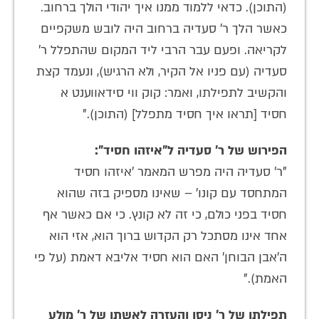
(התוכן). כדאי ללמוד ממנו איך יהודי הולך ברחוב.
כאשר הלך ר' סעדיה ברחוב היה לובש משקפיים
לקריאה. ופעם עבר הרבי ליד המקום שהתפלל ר'
סעדיה (עם פניו אל הקיר, ולא הרגיש), ונעמד קצת
והקשיב לתפילתו, ואמר: קוק ווי סידאווענט א
חסיד [תראו איך חסיד מתפלל] (התוכן)."
הפירוש של ר' סעדיה ל"איזהו חסיד":
"ר' סעדיה היה מפרש המאמר 'איזהו חסיד
המתחסד עם קונו' – שאינו מספיק בזה שהוא
חסיד בפני כולם, כי זה לא קונץ. כי אם כאשר אף
אחד אינו מסתכל רק הקדוש ברוך הוא, אזי הוא
ה'אבן הבוחן' האם הוא חסיד אליבא דאמת (על פי
האמת)."
תפילתו של ר' ניסן והעזרה לאשתו של ר' מולע