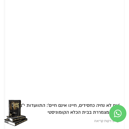
'אם לא נחיה כחסידים, חיינו אינם חיים': התוועדות י"ב
תמוז מצמררת בבית הכלא הקומוניסטי
9 דקות קריאה