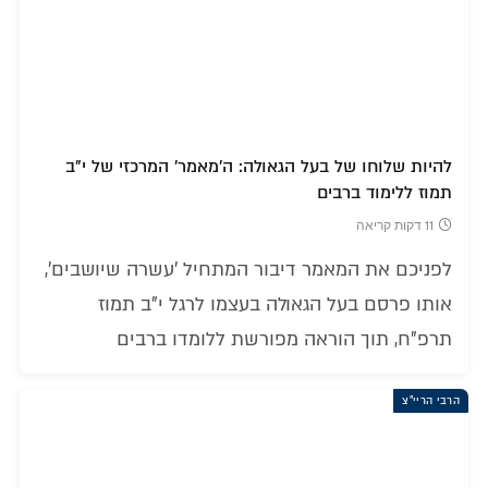
להיות שלוחו של בעל הגאולה: ה'מאמר' המרכזי של י"ב
תמוז ללימוד ברבים
11 דקות קריאה
לפניכם את המאמר דיבור המתחיל 'עשרה שיושבים',
אותו פרסם בעל הגאולה בעצמו לרגל י"ב תמוז
תרפ"ח, תוך הוראה מפורשת ללומדו ברבים
הרבי הריי"צ