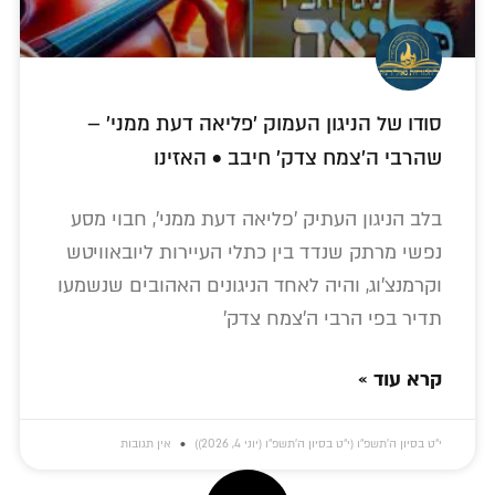
סודו של הניגון העמוק 'פליאה דעת ממני' –
שהרבי ה'צמח צדק' חיבב • האזינו
בלב הניגון העתיק 'פליאה דעת ממני', חבוי מסע
נפשי מרתק שנדד בין כתלי העיירות ליובאוויטש
וקרמנצ'וג, והיה לאחד הניגונים האהובים שנשמעו
תדיר בפי הרבי ה'צמח צדק'
קרא עוד »
י״ט בסיון ה׳תשפ״ו (י״ט בסיון ה׳תשפ״ו (יוני 4, 2026))
אין תגובות