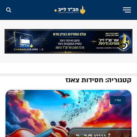
קטגוריה: חסידות צאנז
אודיו