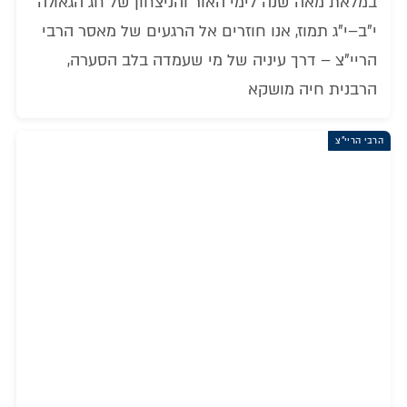
במלאת מאה שנה לימי האור והניצחון של חג הגאולה
י"ב–י"ג תמוז, אנו חוזרים אל הרגעים של מאסר הרבי
הריי"צ – דרך עיניה של מי שעמדה בלב הסערה,
הרבנית חיה מושקא
הרבי הריי"צ