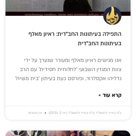
התפילה בעיתונות החב"דית: ראיון מאלף
בעיתונות החב"דית
אנו מגישים ראיון מאלף ומעורר שנערך על ידי
צוות המגזין השבועי 'לחלוחית חסידית' עם הרב
גדליהו אקסלרוד, ופורסם כעת בעיתון 'בית משיח'
קרא עוד »
כ״ה באייר ה׳תשפ״ד (כ״ה באייר ה׳תשפ״ד (יוני 2, 2024))
אין תגובות