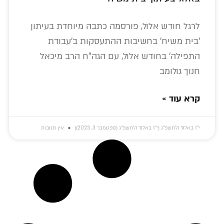
לרגל חודש אלול, פורסמה כתבה מיוחדת בעיתון
'בית משיח' בחשיבות ההתעסקות ב'עבודת
התפילה' בחודש אלול, עם הגה"ח הרב מיכאל
חנוך גולומב
קרא עוד »
י״ז באלול ה׳תשפ״ג (י״ז באלול ה׳תשפ״ג (ספטמבר 3, 2023))
אין תגובות