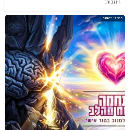
גינזבורג
הרב לוי זלמנוב