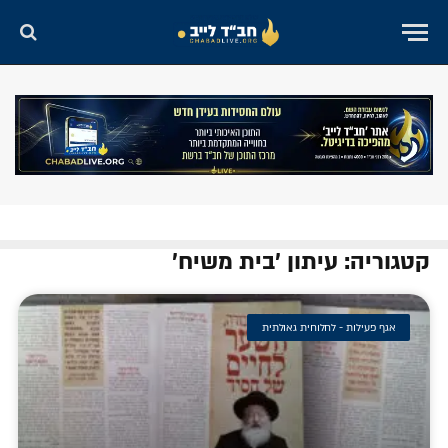
קטגוריה: עיתון 'בית משיח'
אגף פעילות - לחלוחית גאולתית