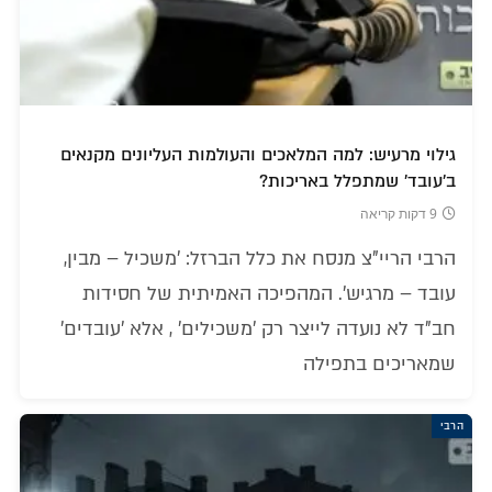
גילוי מרעיש: למה המלאכים והעולמות העליונים מקנאים
ב'עובד' שמתפלל באריכות?
9 דקות קריאה
הרבי הריי"צ מנסח את כלל הברזל: 'משכיל – מבין,
עובד – מרגיש'. המהפיכה האמיתית של חסידות
חב"ד לא נועדה לייצר רק 'משכילים' , אלא 'עובדים'
שמאריכים בתפילה
הרבי