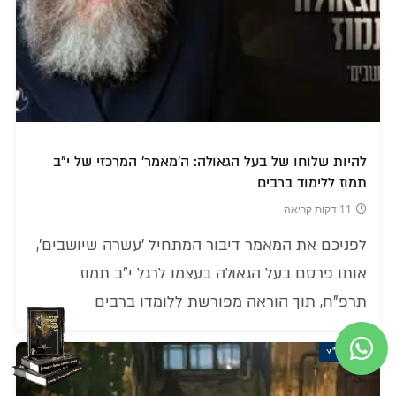
להיות שלוחו של בעל הגאולה: ה'מאמר' המרכזי של י"ב
תמוז ללימוד ברבים
11 דקות קריאה
לפניכם את המאמר דיבור המתחיל 'עשרה שיושבים',
אותו פרסם בעל הגאולה בעצמו לרגל י"ב תמוז
תרפ"ח, תוך הוראה מפורשת ללומדו ברבים
הרבי הריי"צ