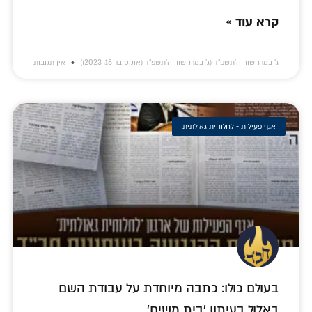
קרא עוד »
ג׳ במרחשוון ה׳תשפ״ד (ג׳ במרחשוון ה׳תשפ״ד (אוקטובר 18, 2023))
אין תגובות
אגף פעילות - לחלוחית גאולתית
בעולם כולו: כתבה מיוחדת על עבודת השם
באלול בעיתון 'בית משיח'