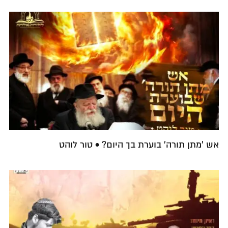
אש 'מתן תורה' בוערת בך היום? • טור לוהט