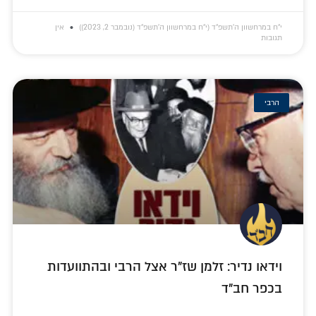
י״ח במרחשוון ה׳תשפ״ד (י״ח במרחשוון ה׳תשפ״ד (נובמבר 2, 2023))
אין
תגובות
הרבי
וידאו נדיר: זלמן שז"ר אצל הרבי ובהתוועדות
בכפר חב"ד