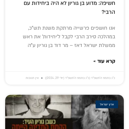
חשיפה: מדוע בן גוריון לא היה ביחידות עם
הרבי?
אנו חושפים פרשייה מרתקת משנת תש"כ,
במהלכה סירב הרבי לקבל ל'יחידות' את ראש
ממשלת ישראל דאז – מר דוד בן גוריון ע"ה
קרא עוד »
כ״ג בתמוז ה׳תשפ״ד (כ״ג בתמוז ה׳תשפ״ד (יולי 29, 2024))
אין תגובות
ארץ ישראל