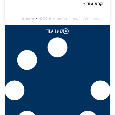
קרא עוד »
ה׳ באדר ה׳תשפ״ג (ה׳ באדר ה׳תשפ״ג (פברואר 26, 2023))
אין תגובות
טען עוד