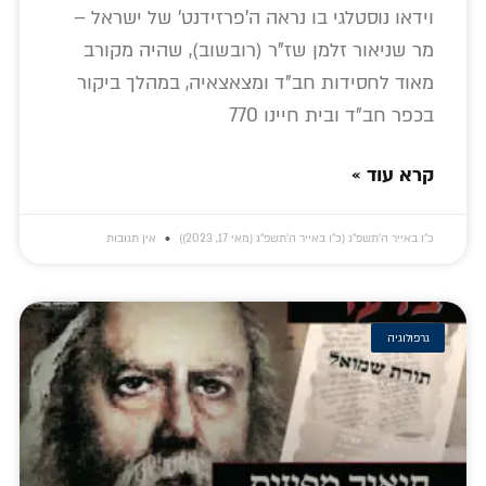
וידאו נוסטלגי בו נראה ה'פרזידנט' של ישראל –
מר שניאור זלמן שז"ר (רובשוב), שהיה מקורב
מאוד לחסידות חב"ד ומצאצאיה, במהלך ביקור
בכפר חב"ד ובית חיינו 770
קרא עוד »
כ״ו באייר ה׳תשפ״ג (כ״ו באייר ה׳תשפ״ג (מאי 17, 2023))
אין תגובות
גרפולוגיה