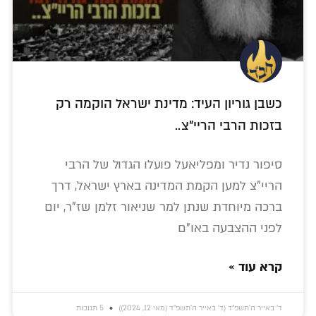
כשבן גוריון העיד: מדינת ישראל הוקמה רק
בזכות הרבי הריי"צ..
סיפור נדיר ומפליאעל פועלו הגדול של הרבי
הריי"צ למען הקמת המדינה בארץ ישראל, דרך
ברכה מיוחדת שנתן למר שניאור זלמן שז"ר, יום
לפני ההצבעה באו"ם
קרא עוד »
ד׳ באייר ה׳תשפ״ד (ד׳ באייר ה׳תשפ״ד (מאי 12, 2024))
5 תגובות