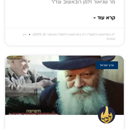
מר שניאור זלמן רובאשוב שז"ר
קרא עוד »
י״ט במרחשוון ה׳תשפ״ו (י״ט במרחשוון ה׳תשפ״ו (נובמבר 10, 2025))
אין
תגובות
ארץ ישראל