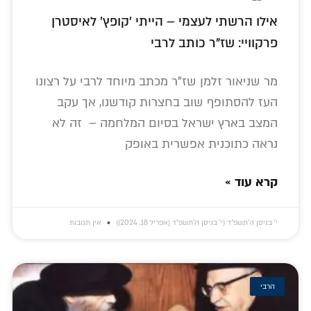
אילו הרשתי לעצמי – הייתי 'קופץ' לאיסטרן
פרקוויי: שז"ר כותב לרבי
מר שניאור זלמן שז"ר מכתב מיוחד לרבי על רצונו
העז להסתופף שוב בחצרות קודשנו, אך עקב
המצב בארץ ישראל בסיום המלחמה – זה לא
נראה כתוכנית אפשרית באופק
קרא עוד »
י׳ בניסן ה׳תשפ״ד (י׳ בניסן ה׳תשפ״ד (אפריל 18, 2024))
אין תגובות
הרבי