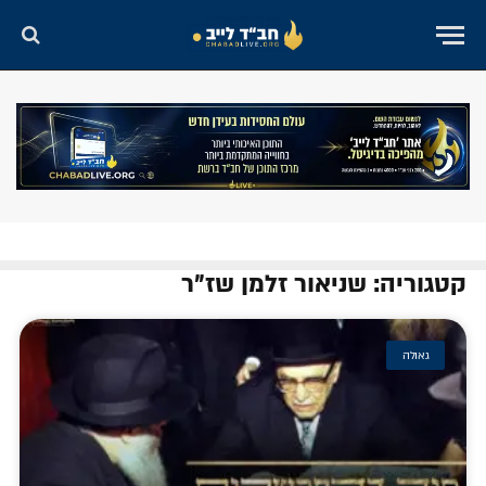
קטגוריה: שניאור זלמן שז"ר
גאולה