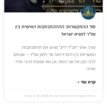
סוד ההתקשרות: ההההתכתבות האישית בין
שז"ר לנשיא ישראל
עורך אתר 'חב"ד לייב' מגיש את ההתכתבות
המעניינת בין ה'פרזידנט' מר זלמן שז"ר – שכותב
לרבי כבן אל אב רוחני, וכן את תגובת הרבי אליו
חזרה
קרא עוד »
ח׳ בניסן ה׳תשפ״ו (ח׳ בניסן ה׳תשפ״ו (מרץ 26, 2026))
אין תגובות