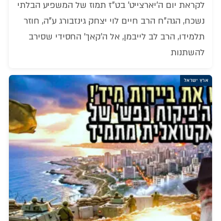
לקראת יום ה'יארצייט' בט"ז תמוז של המשפיע הבלתי
נשכח, הגה"ח הרב חיים לוי יצחק גינזבורג ע"ה, חוזר
תלמידו, הרב לב לייבמן, אל ה'קאך' החסידי שסירב
להשתנות
ארץ ישראל