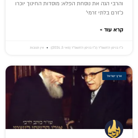
והרבי הגה את נוסחת הפלא: מוסדות החינוך יוכרו
כ'זרם בלתי זרמי'
קרא עוד »
כ״ז בניסן ה׳תשפ״ד (כ״ז בניסן ה׳תשפ״ד (מאי 5, 2024))
אין תגובות
ארץ ישראל