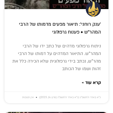
'ענק רוחני': תיאור מפעים מדמותו של הרבי
המהר"ש • פענוח גרפולוגי
ניתוח גרפולוגי מדהים של כתב ידו של הרבי
המהר"ש. התיאור המדהים על דמותו של הרבי
מהר"ש, נכתב בידי גרפולוגית שלא הכירה כלל את
זהות ושמו של הכותב
קרא עוד »
כ״א באדר ה׳תשפ״ג (כ״א באדר ה׳תשפ״ג (מרץ 14, 2023))
אין תגובות