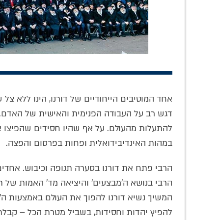
צפו: איזה עולם חדש
לא לסמן 'V': סוד
הכ
אחד המוטיבים הייחודיים של דורנו, הינו ללא צל 
גילה הרב פרידמן
החיות של חב"ד •
וה'חו
לאחרונה?
שיחה כנה עם הרב
ט
דגש רב על העבודה הפנימית והאישית של האדם. ע
אלפרוביץ' על
להתעלות מהעולם. על אף שהיו חסידים שהפיצו את
עבודת התפילה
במהות האינדיבידואלית ופחות בפרסום והפצה.
הרבי פתח את דורנו בסערה תנופה וכיבוש. אחדי
הרבי בנושא ה'מבצעים' והיציאה מד' האמות של תו
המשיך נשיא דורנו להפוך את העולם באמצעות ה'ש
להפיץ יהדות וחסידות, בשביל מטרת הכל – קבלת