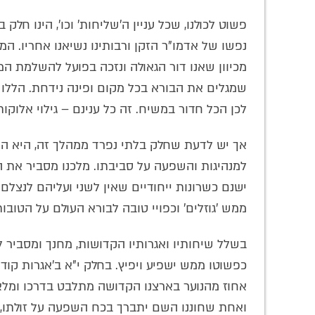
פשוט לכולנו, שכל עניין ה'שליחות' וכו', הינו ח
נפשו של אדמו"ר הזקן ורבותינו נשיאנו אחריו. ה
מכיוון שאנו דור הגאולה ונזכה בפועל להשלמת המ
שמגלים את הבורא בכל מקום ופינה נידחת. הללו פ
לכן הכל חדור במשיח. זה כל ענינם – גילוי אלוקות
אך יש לדעת שחלק בלתי נפרד ממהלך זה, היא הדר
למנהיגות והשפעה על סביבתו. מלכנו מסביר את ה
ישנם כשרונות ייחודיים שאין לשני ועליהם לנצל
ממש 'גוזלים' וכפויי טובה לבורא העולם על הטוב
בשלל שיחותיו ואגרותיו הקדושות, מחנך ומסביר 
כפשוטו ממש ישפיע ויפיץ. בחלק י"א ב'אגרות קוד
אחוז מהנוער בארצנו הקדושה מתלבט בדרכו ומלא ס
ואחת שחוננו השם יתברך בכח השפעה על זולתו, ע