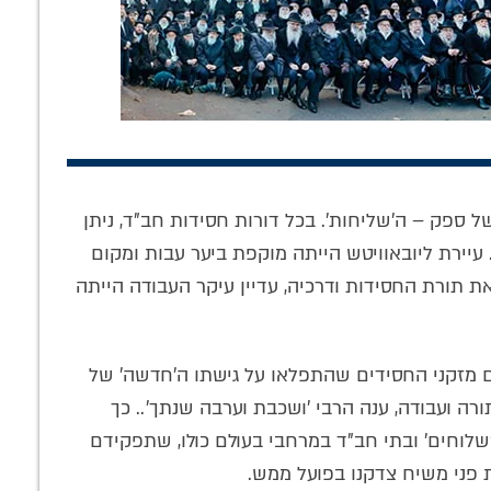
לא השקוף
'להשתתף בנשמתו,
כוחה של תפילה
של ספק – ה'שליחות'. בכל דורות חסידות חב"ד, ניתן
פש' האמיתי •
בגופו ובממונו': כתב
באריכות: סיפור
ור מיוחד
היד הנדיר של הרבי
הנהגתו המופלאה
יירת ליובאוויטש הייתה מוקפת ביער עבות ומקום
נחשף
של אדמו"ר חסידות
 תורת החסידות ודרכיה, עדיין עיקר העבודה הייתה
חב"ד ליאדי
ם מזקני החסידים שהתפלאו על גישתו ה'חדשה' של
רה ועבודה, ענה הרבי 'ושכבת וערבה שנתך'.. כך
לוחים' ובתי חב"ד במרחבי בעולם כולו, שתפקידם
 פני משיח צדקנו בפועל ממש.