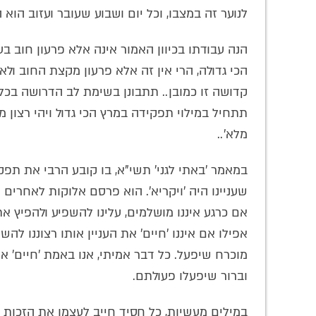
לנוער זה במצבו, וכל יום ושבוע שעובר ועזוב הוא ה
הנה עבודתו בכיוון האמור אינה אלא פרעון חוב בע
הכי גדולה, הרי אין זה אלא פרעון מקצת החוב ולא
קדושה זו כמובן.. תתבונן בשימת לב הדרושה בכל
תתחיל במילוי תפקידה במרץ הכי גדול ויהי רצון
מלא'..
במאמר 'באתי לגני' תשי"א, בו קובע הרבי את תפק
שעניינו היה 'ויקריא'. הוא פרסם אלוקות לאחרים
אם כרגע איננו מושלמים, עלינו להשפיע ולהפיץ את
אפילו אם איננו 'חיים' את העניין אותו רצוננו להש
מוכרח שיפעל. כל דבר אמיתי, אנו באמת 'חיים' או
וברור שיפעלו פעולתם.
במילים מעשיות, כל חסיד חייב לעצמו את הזכות 