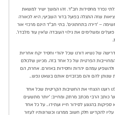
לק בלתי נפרד מחסידות חב"ד. זהו המשך ישיר למשאת
מציאות שזה התגלה בפועל בדור השביעי, היא לכאורה
שימה – 'דירה בתחתונים'. בתי חב"ד הינם מרכזי אור
ועלים ומשלימים את גילוי העובדה ש'אין עוד מלבדו'.
.
ישה של נשיא דורנו שכל יהודי וחסיד יקח אחריות
מחוייבות הפרטית של כל אחד בזה. מכיוון שלכולם
ם ולהשפיע עמהם יהדות וחסידות באזורם. אחרת, הם
ות שנותן להם והם מבזבזים אותם בשאט נפש..
לנו רוענו הנצחי את החשיבות הקריטית שכל אחד
ש' כותב הרבי מכתב מרתק ומחייב: 'יותר מתשעים
פיקות בהנוגע לסידור חייו ועתידו.. על כל אחד
ליו להקדיש חלק חשוב ממרצו וכשרונותיו לעזור