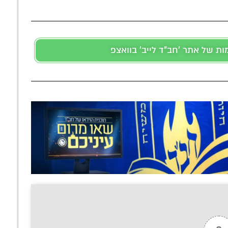
 של אתר 'חב"ד לייב' בוואצפ