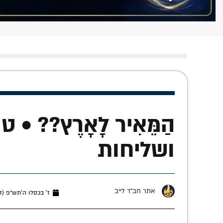
הַמֵּאִיר לָאָרֶץ?? •
ושליחות
אתר חב"ד לייב
ז׳ בכסלו ה׳תש״פ (דצמבר 